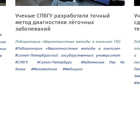
Ученые СПбГУ разработали точный
Уч
метод диагностики лёгочных
с
заболеваний
т
И
Лаборатория «Вероятностные методы в анализе» (10)
Ла
ина
#Лаборатория «Вероятностные методы в анализе»
ат
ние
#Санкт-Петербургский государственный университет
и 
в
#СПбГУ
#Санкт-Петербург
#Хеденмальм Пер Ян
го
Хокан
#Математика
#Медицина
Пе
Зе
#Э