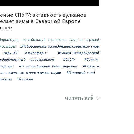
еные СПбГУ: активность вулканов
делает зимы в Северной Европе
еплее
боратория исследований озонового слоя и верхней
мосферы
#Лаборатория исследований озонового слоя
верхней атмосферы
#Санкт-Петербургский
сударственный университет
#СпбГУ
#Санкт-
тербург
#Розанов Евгений Владимирович
#Науки о
мле и смежные экологические науки
#Озоновый слой
кология
#Климат
читать всё