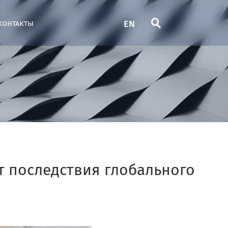
EN
контакты
т последствия глобального