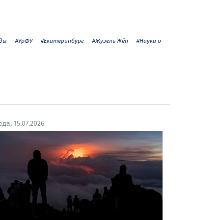
еды
#УрФУ
#Екатеринбург
#Жузель Жён
#Науки о
еда, 15.07.2026