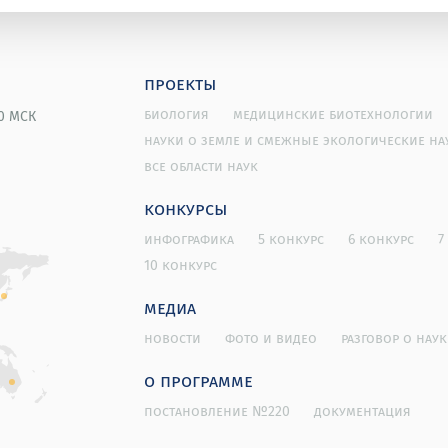
проекты
биология
медицинские биотехнологии
00 МСК
науки о земле и смежные экологические на
все области наук
конкурсы
инфографика
5 конкурс
6 конкурс
7
10 конкурс
медиа
новости
фото и видео
разговор о наук
о программе
постановление №220
документация