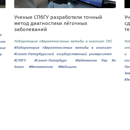
Ученые СПбГУ разработали точный
Уч
метод диагностики лёгочных
с
заболеваний
т
И
Лаборатория «Вероятностные методы в анализе» (10)
Ла
ина
#Лаборатория «Вероятностные методы в анализе»
ат
ние
#Санкт-Петербургский государственный университет
и 
в
#СПбГУ
#Санкт-Петербург
#Хеденмальм Пер Ян
го
Хокан
#Математика
#Медицина
Пе
Зе
#Э