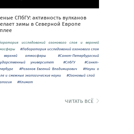
еные СПбГУ: активность вулканов
делает зимы в Северной Европе
еплее
боратория исследований озонового слоя и верхней
мосферы
#Лаборатория исследований озонового слоя
верхней атмосферы
#Санкт-Петербургский
сударственный университет
#СпбГУ
#Санкт-
тербург
#Розанов Евгений Владимирович
#Науки о
мле и смежные экологические науки
#Озоновый слой
кология
#Климат
читать всё