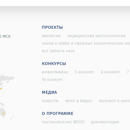
проекты
биология
медицинские биотехнологии
00 МСК
науки о земле и смежные экологические на
все области наук
конкурсы
инфографика
5 конкурс
6 конкурс
7
10 конкурс
медиа
новости
фото и видео
разговор о наук
о программе
постановление №220
документация