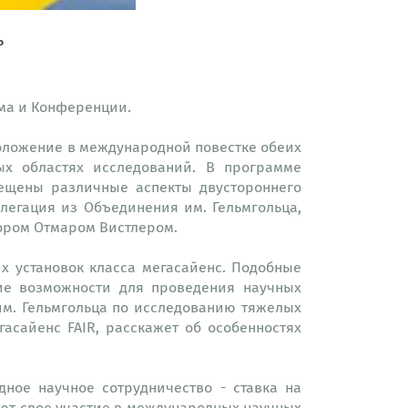
ь
ма и Конференции.
положение в международной повестке обеих
ых областях исследований. В программе
вещены различные аспекты двустороннего
елегация из Объединения им. Гельмгольца,
ором Отмаром Вистлером.
х установок класса мегасайенс. Подобные
ие возможности для проведения научных
им. Гельмгольца по исследованию тяжелых
гасайенс FAIR, расскажет об особенностях
ое научное сотрудничество - ставка на
ют свое участие в международных научных