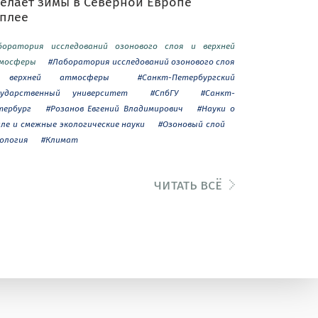
делает зимы в Северной Европе
еплее
боратория исследований озонового слоя и верхней
мосферы
#Лаборатория исследований озонового слоя
верхней атмосферы
#Санкт-Петербургский
сударственный университет
#СпбГУ
#Санкт-
тербург
#Розанов Евгений Владимирович
#Науки о
мле и смежные экологические науки
#Озоновый слой
кология
#Климат
читать всё