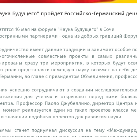
аука Будущего" пройдет Российско-Германский ден
тятся 16 мая на форуме "Наука Будущего" в Сочи
ностранными партнерами - одна из добрых традиций Фору
рудничество имеет давние традиции и занимает особое 
многочисленные совместные проекты в самых различн
анированы сразу три мероприятия, в которых будут ос
ю роль представлять немецкую науку возьмет на себя д
Германии, во главе с президентом Объединения, професс
ния успешно сотрудничают в создании исследовательски
ритяжения для ученых и открывают перед ними больш
ектра. Профессор Паоло Джубеллино, директор Центра 
 момент реализуется один из таких проектов класса ме
и значении подобных проектов для развития науки.
мы станет подиумная дискуссия на тему «Международн
удет интересно молодым ученым, которые только планиру