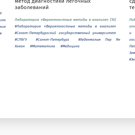
метод диагностики лёгочных
с
заболеваний
т
И
Лаборатория «Вероятностные методы в анализе» (10)
Ла
ина
#Лаборатория «Вероятностные методы в анализе»
ат
ние
#Санкт-Петербургский государственный университет
и 
в
#СПбГУ
#Санкт-Петербург
#Хеденмальм Пер Ян
го
Хокан
#Математика
#Медицина
Пе
Зе
#Э