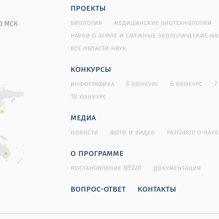
проекты
биология
медицинские биотехнологии
00 МСК
науки о земле и смежные экологические на
все области наук
конкурсы
инфографика
5 конкурс
6 конкурс
7
10 конкурс
медиа
новости
фото и видео
разговор о наук
о программе
постановление №220
документация
вопрос-ответ
контакты