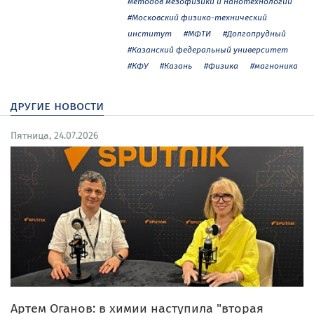
методов мезофизики и нанотехнологий
#Московский физико-технический
институт
#МФТИ
#Долгопрудный
#Казанский федеральный университет
#КФУ
#Казань
#Физика
#магноника
другие новости
Пятница, 24.07.2026
Артем Оганов: в химии наступила "вторая