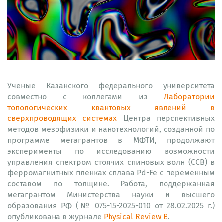
Ученые Казанского федерального университета
совместно с коллегами из
Лаборатории
топологических квантовых явлений в
сверхпроводящих системах
Центра перспективных
методов мезофизики и нанотехнологий, созданной по
программе мегагрантов в МФТИ, продолжают
эксперименты по исследованию возможности
управления спектром стоячих спиновых волн (ССВ) в
ферромагнитных пленках сплава Pd-Fe с переменным
составом по толщине. Работа, поддержанная
мегагрантом Министерства науки и высшего
образования РФ (№ 075-15-2025-010 от 28.02.2025 г.)
опубликована в журнале
Physical Review B
.