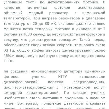
успешные тесты по детектированию фотонов. В
качестве источника фотонов использовался
объемный медный резонатор с изменяемой
температурой. При нагреве резонатора в диапазоне
температур от 20 до 80 мК, экспоненциально сильно
меняется поток тепловых фотонов в диапазоне от 1
фотона за 1000 секунд до нескольких тысяч фотонов в
секунду, что детектируется сенсором. Такой подход
обеспечивает сверхнизкую скорость темнового счета
0,1 Гц, общую эффективность детектирования около
45% и ожидаемую рабочую полосу детектора порядка
1 ГГц.
ля создания микроволнового детектора одиночных
фотонов ученые НГТУ использовали
джозефсоновский переход сверхпроводник-
изолятор-сверхпроводник с гистерезисной вольт-
амперной характеристикой. По словам ученых,
изобретение стало настоящим прорывом в научном
мире. Во-первых, появление детектора открывает
новые перспективы в поисках аксионов, что