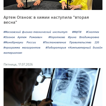
Артем Оганов: в химии наступила "вторая
весна"
#Московский физико-технический институт
#МФТИ
#Сколтех
#Оганов Артем Ромаевич
#Короткова Ирина Владимировна
#Минобрнауки России
#Постановление Правительства 220
#программа мегагрантов
#Лаборатория «Компьютерный дизайн
материалов»
Пятница, 17.07.2026