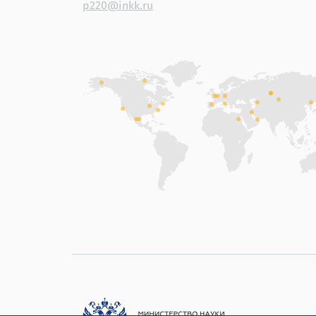
p220@inkk.ru