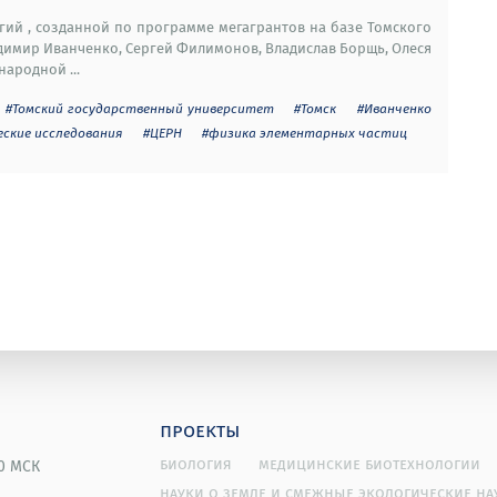
гий , созданной по программе мегагрантов на базе Томского
адимир Иванченко, Сергей Филимонов, Владислав Борщь, Олеся
ародной ...
#Томский государственный университет
#Томск
#Иванченко
еские исследования
#ЦЕРН
#физика элементарных частиц
проекты
биология
медицинские биотехнологии
00 МСК
науки о земле и смежные экологические на