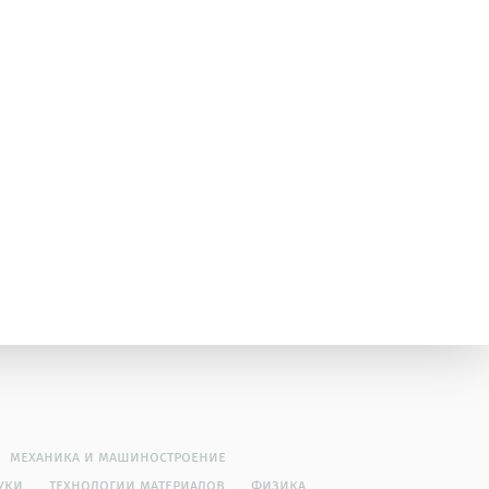
механика и машиностроение
уки
технологии материалов
физика