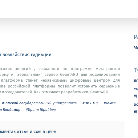
Р
М
я воздействия радиации
соких энергий , созданной по программе мегагрантов
Т
орму и "зеркальный" сервер Geant4RU для моделирования
, платформа станет независимым цифровым центром для
#
ие российской платформы позволит устранить серьезные
э
 исследователей. Как отмечают разработчики, Geant4RU...
#
#Томский государственный университет
#НИУ ТГУ
#Томск
и
о Владимир
#Ирина Шрайбер
#
ментах atlas и cms в церн