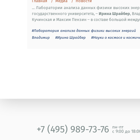
Главная
Медиа
Новости
... Лаборатории анализа данных физики высоких энер
Ирина Шрайбер
государственного университета, –
, Вл
Кучинская и Максим Пензин – в составе большой междун
#Лаборатория анализа данных физики высоких энергий
Владимир
#Ирина Шрайбер
#Науки о космосе и космич
+7 (495) 989-73-76
пн-пт
с 9:00 до 18: