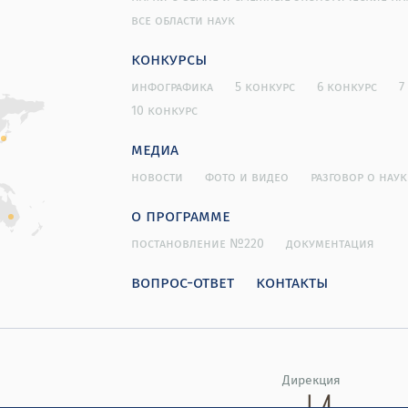
все области наук
конкурсы
инфографика
5 конкурс
6 конкурс
7
10 конкурс
медиа
новости
фото и видео
разговор о наук
о программе
постановление №220
документация
вопрос-ответ
контакты
Дирекция