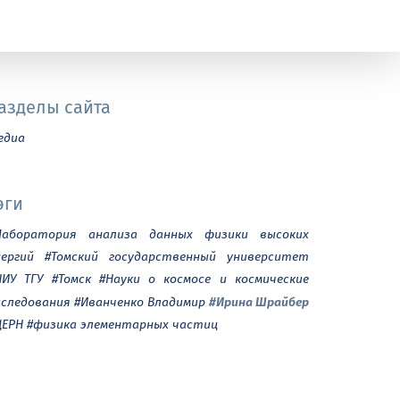
азделы сайта
едиа
эги
Лаборатория анализа данных физики высоких
нергий
#Томский государственный университет
НИУ ТГУ
#Томск
#Науки о космосе и космические
#Ирина Шрайбер
сследования
#Иванченко Владимир
ЦЕРН
#физика элементарных частиц