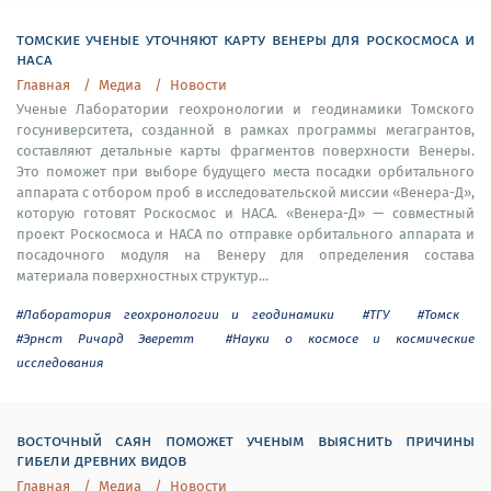
томские ученые уточняют карту венеры для роскосмоса и
наса
Главная
Медиа
Новости
Ученые Лаборатории геохронологии и геодинамики Томского
госуниверситета, созданной в рамках программы мегагрантов,
составляют детальные карты фрагментов поверхности Венеры.
Это поможет при выборе будущего места посадки орбитального
аппарата с отбором проб в исследовательской миссии «Венера-Д»,
которую готовят Роскосмос и НАСА. «Венера-Д» — совместный
проект Роскосмоса и НАСА по отправке орбитального аппарата и
посадочного модуля на Венеру для определения состава
материала поверхностных структур...
#Лаборатория геохронологии и геодинамики
#ТГУ
#Томск
#Эрнст Ричард Эверетт
#Науки о космосе и космические
исследования
восточный саян поможет ученым выяснить причины
гибели древних видов
Главная
Медиа
Новости