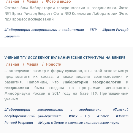
Главная
Медиа
Фото и видео
Фотоальбом Лаборатории геохронологии и геодинамики. Фото
№1 Эрнст Ричард Эверетт Фото №2 Коллектив Лаборатории Фото
№3 Процесс исследований
#Лаборатория геохронологии и геодинамики
#ТГУ
#Эрнст Ричард
Эверетт
ученые тгу исследуют вулканические структуры на венере
Главная
Медиа
Новости
... определяют размер и форму вулканов, и на этой основе могут
предполагать их состав, а также модели возникновения и
Лаборатория геохронологии и
развития. Напомним, что
геодинамики
была создана по программе мегагрантов
Минобрнауки России в 2017 году на базе ТГУ. Приглашенным
ученым ...
#Лаборатория геохронологии и геодинамики
#Томский
государственный университет
#НИУ – ТГУ
#Томск
#Эрнст
Ричард Эверетт
#Науки о Земле и смежные экологические науки