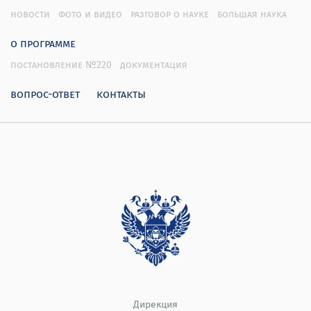
новости
фото и видео
разговор о науке
большая наука
о программе
постановление №220
документация
вопрос-ответ
контакты
Дирекция