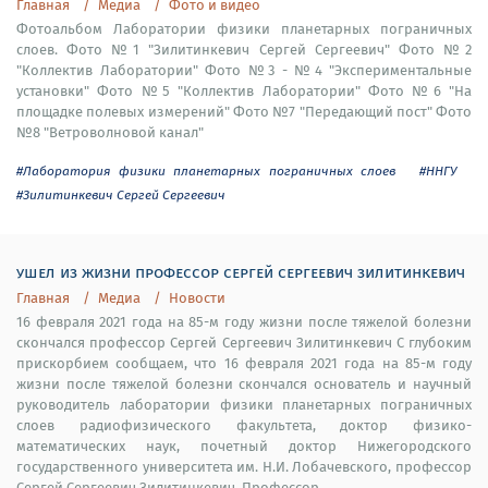
Главная
Медиа
Фото и видео
Фотоальбом Лаборатории физики планетарных пограничных
слоев. Фото №1 "Зилитинкевич Сергей Сергеевич" Фото №2
"Коллектив Лаборатории" Фото №3 - №4 "Экспериментальные
установки" Фото №5 "Коллектив Лаборатории" Фото №6 "На
площадке полевых измерений" Фото №7 "Передающий пост" Фото
№8 "Ветроволновой канал"
#Лаборатория физики планетарных пограничных слоев
#ННГУ
#Зилитинкевич Сергей Сергеевич
ушел из жизни профессор сергей сергеевич зилитинкевич
Главная
Медиа
Новости
16 февраля 2021 года на 85-м году жизни после тяжелой болезни
скончался профессор Сергей Сергеевич Зилитинкевич С глубоким
прискорбием сообщаем, что 16 февраля 2021 года на 85-м году
жизни после тяжелой болезни скончался основатель и научный
руководитель лаборатории физики планетарных пограничных
слоев радиофизического факультета, доктор физико-
математических наук, почетный доктор Нижегородского
государственного университета им. Н.И. Лобачевского, профессор
Сергей Сергеевич Зилитинкевич. Профессор...