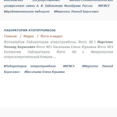
университет имени А. И. Евдокимова Минздрава России
#МГМСУ
#Фундаментальная медицина
#Марголис Леонид Борисович
лаборатория атеротромбоза
Главная
Медиа
Фото и видео
Марголис
Фотоальбом Лаборатории атеротромбоза. Фото №1
Леонид Борисович
Фото №2 Васильева Елена Юрьевна Фото №3
Коллектив Лаборатории Фото №4 Микроскопия
атеросклеротической бляшки ...
#Лаборатория атеротромбоза
#МГМСУ
#Марголис Леонид
Борисович
#Васильева Елена Юрьевна