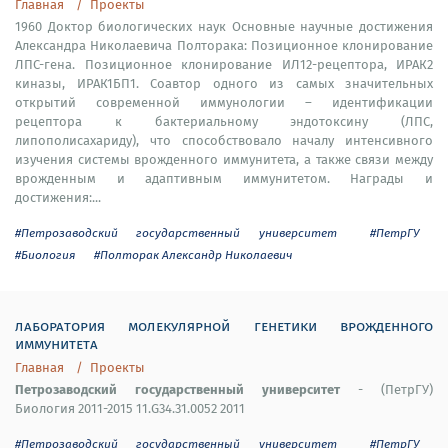
Главная
Проекты
1960 Доктор биологических наук Основные научные достижения
Александра Николаевича Полторака: Позиционное клонирование
ЛПС-гена. Позиционное клонирование ИЛ12-рецептора, ИРАК2
киназы, ИРАК1БП1. Соавтор одного из самых значительных
открытий современной иммунологии – идентификации
рецептора к бактериальному эндотоксину (ЛПС,
липополисахариду), что способствовало началу интенсивного
изучения системы врожденного иммунитета, а также связи между
врожденным и адаптивным иммунитетом. Награды и
достижения:...
#Петрозаводский государственный университет
#ПетрГУ
#Биология
#Полторак Александр Николаевич
лаборатория молекулярной генетики врожденного
иммунитета
Главная
Проекты
Петрозаводский государственный университет
- (ПетрГУ)
Биология 2011-2015 11.G34.31.0052 2011
#Петрозаводский государственный университет
#ПетрГУ