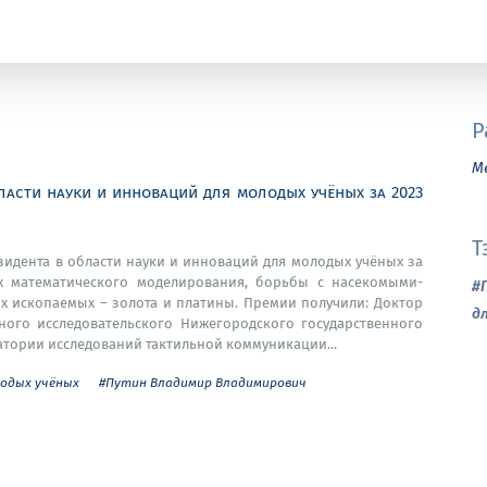
Р
М
ласти науки и инноваций для молодых учёных за 2023
Т
зидента в области науки и инноваций для молодых учёных за
ях математического моделирования, борьбы с насекомыми-
#
х ископаемых – золота и платины. Премии получили: Доктор
д
ого исследовательского Нижегородского государственного
атории исследований тактильной коммуникации...
лодых учёных
#Путин Владимир Владимирович