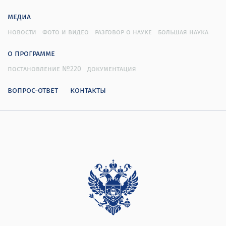
медиа
новости
фото и видео
разговор о науке
большая наука
о программе
постановление №220
документация
вопрос-ответ
контакты