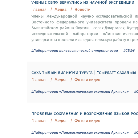
ученые свфу вернулись из научной экспедиции
Главная
Медиа
Новости
Члены международной научно-исследовательской л
Восточного федерального университета провели исс
Бытантайском района Якутии – селах Джаргалах, Куст
исследовательской лаборатории «Лингвистическ
университета провели исследовательскую работу в трех
#Лаборатория лингвистической антропологии
#СВФУ
саха тылын билиҥҥи туруга | "сырдат" сахалыы
Главная
Медиа
Фото и видео
#Лаборатория «Лингвистическая экология Арктики»
#
проблема сохранения и возрождения языков ро
Главная
Медиа
Фото и видео
#Лаборатория «Лингвистическая экология Арктики»
#