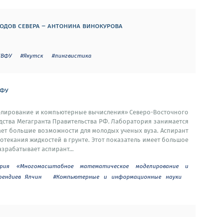
одов севера – антонина винокурова
СВФУ
#Якутск
#лингвистика
вфу
лирование и компьютерные вычисления» Северо-Восточного
едства Мегагранта Правительства РФ. Лаборатория занимается
ет большие возможности для молодых ученых вуза. Аспирант
текания жидкостей в грунте. Этот показатель имеет большое
зрабатывает аспирант...
тория «Многомасштабное математическое моделирование и
фендиев Ялчин
#Компьютерные и информационные науки