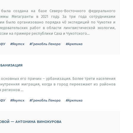
 была создана на базе Северо-Восточного федерального
аммы Мегагранты в 2021 году. За три года сотрудниками
ии было организовано порядка 40 экспедиций по Чукотке и
едовательских работ в области лингвистической экологии,
сии на примере республики Саха и Чукотского...
ВФУ
#Якутск
#Гренобль Ленора
#Арктика
рбанизация
из основных его причин – урбанизация. Более трети населения
 внутренняя миграция, когда в город переезжают из районов
 регионов ...
ВФУ
#Якутск
#Гренобль Ленора
#Арктика
новой — антонина винокурова