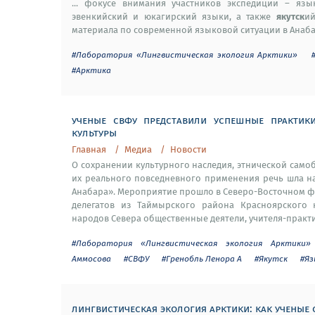
... фокусе внимания участников экспедиции – язы
якутск
эвенкийский и юкагирский языки, а также
ий
материала по современной языковой ситуации в Анабар
#Лаборатория «Лингвистическая экология Арктики»
#Арктика
ученые свфу представили успешные практик
культуры
Главная
Медиа
Новости
О сохранении культурного наследия, этнической само
их реального повседневного применения речь шла на
Анабара». Мероприятие прошло в Северо-Восточном фе
делегатов из Таймырского района Красноярского 
народов Севера общественные деятели, учителя-практи
#Лаборатория «Лингвистическая экология Арктики»
Аммосова
#СВФУ
#Гренобль Ленора А
#Якутск
#Яз
лингвистическая экология арктики: как ученые 