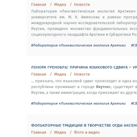
Главная
Медиа
Новости
Лаборатория «Лингвистическая экология Арктики»
университета им. М. К. Аммосова в рамках прогр
международной научно-исследовательской лаборатор
Якутии, проведено множество фундаментальных иссл
социокультурного ландшафта Арктики и Субарктики Рос
#Лаборатория «Лингвистическая экология Арктики
#С
ленора гренобль: причина языкового сдвига – у
Главная
Медиа
Новости
... признать, что языковой сдвиг происходит и одна 
Якутск
республики проживает в городе
е, существует
Якутии, а также иммиграция, когда приезжают из других
#Лаборатория «Лингвистическая экология Арктики
#С
фольклорные традиции в творчестве огды аксе
Главная
Медиа
Фото и видео