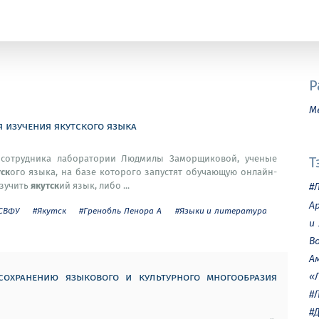
Р
М
 изучения якутского языка
го сотрудника лаборатории Людмилы Заморщиковой, ученые
Т
тск
ого языка, на базе которого запустят обучающую онлайн-
якутск
изучить
ий язык, либо ...
#
А
СВФУ
#Якутск
#Гренобль Ленора А
#Языки и литература
и
В
А
сохранению языкового и культурного многообразия
«
#
#