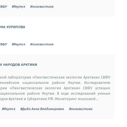
СВФУ
#Якутск
#лингвистика
она курилова
СВФУ
#Якутск
#лингвистика
х народов арктики
ской лаборатории «Лингвистическая экология Арктики» СВФУ
енкийском национальном районе Якутии. Исследователи
ории «Лингвистическая экология Арктики» СВФУ успешно
ациональном районе Якутии. В ходе исследований ученые
дов Арктики и Субарктики РФ. Мониторинг языковой...
#Якутск
#Дыбо Анна Владимировна
#лингвистика