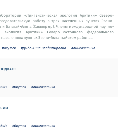
аборатории «Лингвистическая экология Арктики» Северо-
ледовательскую работу в трех населенных пунктах Эвено-
ур и Батагай-Алыта (Саккырыр). Члены международной научно-
ая экология Арктики» Северо-Восточного федерального
 населенных пунктах Эвено-Бытантайском района...
#Якутск
#Дыбо Анна Владимировна
#лингвистика
 подкаст
СВФУ
#Якутск
#лингвистика
ссии
СВФУ
#Якутск
#лингвистика