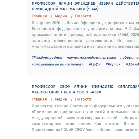
профессор ялчин эфендиев избран действит
прикладной математики (siam)
Главная
Медиа
Новости
В апреле 2020 г. Ялчин Эфендиев , профессор мате
Восточного федерального университета им. М.К. Ам
промышленной и прикладной математики (SIAM) 2020
активной общественной деятельности. Он внес
многомасштабного анализа и вычислений с использов
#Международная научно-исследовательская лабора
компьютерные вычисления»
#СВФУ
#Якутск
#Эфенд
профессор свфу ялчин эфендиев: «благодар
лаборатория нашла свою базу»
Главная
Медиа
Новости
Профессор Северо-Восточного федерального универс
«Применение цифровых технологий в промышленност
международной научно-исследовательской лаборат
компьютерные вычисления». Как отметил Ялчин Э
Правительства РФ. «В СВФУ была собрана сильная кома