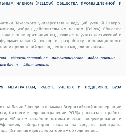
ельным членом (fellow) общества промышленной и
матики Техасского университета и ведущий ученый Северо-
мосова, избран действительным членом (Fellow) Общества
 года в знак признания выдающихся научных достижений и
 фундаментальный вклад в разработку инновационного
анием приложений для подземного моделирования...
тория «Многомасштабное математическое моделирование и
иев Ялчин
#Математика
я мегагрантам, работе ученых и поддержке вуза
итета Ялчин Эфендиев в рамках Всероссийской конференции
и, бизнесе и здравоохранении РС(Я)» рассказал о работе
ории «Многомасштабное математическое моделирование и
фендиев, лаборатория создана на средства мегагранта
нда. Основная идея лаборатории – объединение...