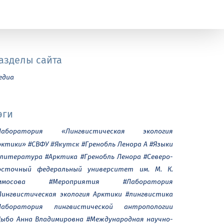
азделы сайта
едиа
эги
Лаборатория «Лингвистическая экология
#Якутск
рктики»
#СВФУ
#Гренобль Ленора А
#Языки
 литература
#Арктика
#Гренобль Ленора
#Северо-
осточный федеральный университет им. М. К.
ммосова
#Мероприятия
#Лаборатория
Лингвистическая экология Арктики
#лингвистика
Лаборатория лингвистической антропологии
Дыбо Анна Владимировна
#Международная научно-