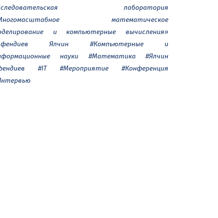
сследовательская лаборатория
Многомасштабное математическое
оделирование и компьютерные вычисления»
Эфендиев Ялчин
#Компьютерные и
нформационные науки
#Математика
#Ялчин
фендиев
#IT
#Мероприятие
#Конференция
Интервью