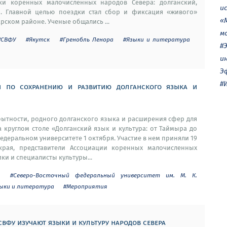
ки коренных малочисленных народов Севера: долганский,
и
. Главной целью поездки стал сбор и фиксация «живого»
«
ском районе. Ученые общались ...
м
#СВФУ
#Якутск
#Гренобль Ленора
#Языки и литература
#
и
Э
#
и по сохранению и развитию долганского языка и
бытности, родного долганского языка и расширения сфер для
 круглом столе «Долганский язык и культура: от Таймыра до
деральном университете 1 октября. Участие в нем приняли 19
края, представители Ассоциации коренных малочисленных
ки и специалисты культуры...
#Северо-Восточный федеральный университет им. М. К.
ыки и литература
#Мероприятия
свфу изучают языки и культуру народов севера