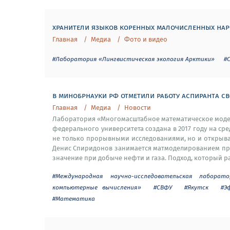
хранители языков коренных малочисленных нар
Главная
Медиа
Фото и видео
#Лаборатория «Лингвистическая экология Арктики»
#
в минобрнауки рф отметили работу аспиранта с
Главная
Медиа
Новости
Лаборатория «Многомасштабное математическое моде
федерального университета создана в 2017 году на ср
не только прорывными исследованиями, но и открыва
Денис Спиридонов занимается матмоделированием про
значение при добыче нефти и газа. Подход, который ра
#Международная научно-исследовательская лабора
компьютерные вычисления»
#СВФУ
#Якутск
#Э
#Математика