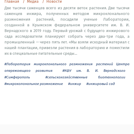
Главная
Медиа
Новости
Две тысячи саженцев всего из десяти веток растения. Две тысячи
саженцев инжира, полученных методом микроклонального
размножения растений, посадили ученые Лаборатории,
созданной в Крымском федеральном университете им. В. И.
Вернадского в 2019 году. Первый урожай с будущего инжирового
сада исследователи планируют собрать через два-три года, а
промышленный — через пять лет. «Мы взяли исходный материал с
нашей плантации, привезли растения в лабораторию и поместили
их в специальные питательные среды...
#Лаборатория микроклонального размножения растений Центра
опережающего развития
#КФУ им. В. И. Вернадского
#Симферополь
#сельскохозяйственные биотехнологии
#микроколональное размножение
#инжир
#инжировый сад