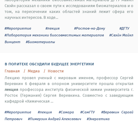
Свэйн рассказал о своем пути к исследованиям биоматериалов и о
том, на пересечении каких областей знаний лежит сфера его
научных интересов. В ходе...
#Мероприятие
#лекция
#Ростов-на-Дону
#ДГТУ
#Лаборатория механики биосовместимых материалов
#Свэйн Майкл
Винцент
#Биоматериалы
в политехе обсудили будущее энергетики
Главная
Медиа
Новости
Лекцию провел ученый с мировым именем, профессор Сергей
Веревкин 6 февраля в опорном университете прошла открытая
лекция
профессора института физической химии университета г.
Росток (Германия) Сергея Веревкина. Совместно с заведующим
кафедрой «Химическая ...
#Мероприятие
#лекция
#Самара
#СамГТУ
#Веревкин Сергей
Петрович
#Пимерзин Андрей Алексеевич
#Энергетика