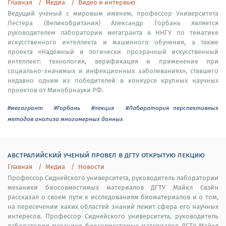
Главная
Медиа
Видео и интервью
Ведущий учёный с мировым именем, профессор Университета
Лестера (Великобритания) Александр Горбань является
руководителем лаборатории мегагранта в ННГУ по тематике
искусственного интеллекта и машинного обучения, а также
проекта «Надёжный и логически прозрачный искусственный
интеллект: технология, верификация и применение при
социально-значимых и инфекционных заболеваниях», ставшего
недавно одним из победителей в конкурсе крупных научных
проектов от Минобрнауки РФ.
#мегагрант
#Горбань
#лекция
#Лаборатория перспективных
методов анализа многомерных данных
австралийский ученый провел в дгту открытую лекцию
Главная
Медиа
Новости
Профессор Сиднейского университета, руководитель лаборатории
механики биосовместимых материалов ДГТУ Майкл Свэйн
рассказал о своем пути к исследованиям биоматериалов и о том,
на пересечении каких областей знаний лежит сфера его научных
интересов. Профессор Сиднейского университета, руководитель
лаборатории механики биосовместимых материалов ДГТУ Майкл