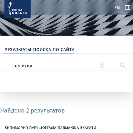
EN
результаты поиска по сайту
Найдено 2 результатов
билимория пурушоттама падмакша бхарати