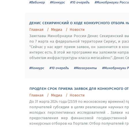
#Вебинар
#Конкурс
#10 очередь
#Минобрнауки Росс
денис секиринский о ходе конкурсного отбора н
Главная
Медиа
Новости
Замглавы Минобрнауки России Денис Секиринский вы
по 7 марта на федеральной территории Сириус, и рас
"Сейчас у нас идет прием заявок, он закончится в кон
интерес есть. В этой же программе мы заложили напра
объектам инфраструктуры класса мегасайенс". Денис Се
#Конкурс
#10 очередь
#Мегагранты
#Минобрнауки Р
продлен срок приема заявок для конкурсного от
Главная
Медиа
Новости
До 31 марта 2024 года (23:59 по московскому времени)
получателей субсидии в целях реализации научных п
молодых перспективных исследователей . Заявки на
предоставления мер финансовой государственной п
конкурсных отборов на Портале: Отбор получателей гр