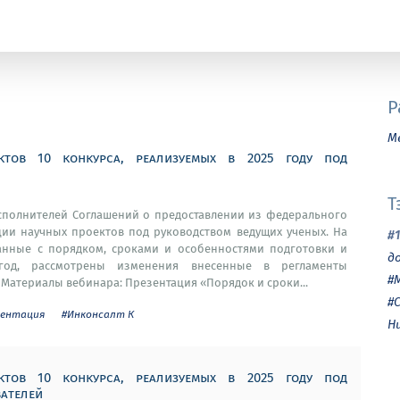
Р
М
ктов 10 конкурса, реализуемых в 2025 году под
Т
исполнителей Соглашений о предоставлении из федерального
ции научных проектов под руководством ведущих ученых. На
#
нные с порядком, сроками и особенностями подготовки и
д
 год, рассмотрены изменения внесенные в регламенты
#
Материалы вебинара: Презентация «Порядок и сроки...
#
ментация
#Инконсалт К
Н
ктов 10 конкурса, реализуемых в 2025 году под
ателей