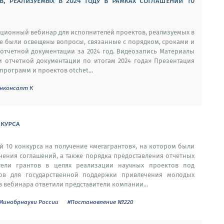
в, реализуемых в 2024 году в рамках соглашений 10
тационный вебинар для исполнителей проектов, реализуемых в
аре были освещены вопросы, связанные с порядком, сроками и
отчетной документации за 2024 год. Видеозапись Материалы
и отчетной документации по итогам 2024 года» Презентация
рограмм и проектов otchet...
нконсалт К
нкурса
ей 10 конкурса на получение «мегагрантов», на котором были
ения соглашений, а также порядка предоставления отчетных
тели грантов в целях реализации научных проектов под
тов для государственной поддержки привлечения молодых
 вебинара ответили представители компании...
Минобрнауки России
#Постановление №220