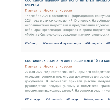
состоялся вебинар для исполнителей проекто
очереди
Главная
Медиа
Новости
17 декабря 2024 г. состоялся информационно-консуль
2024 году в рамках соглашений 10 очереди. На вебин
особенностями подготовки и представления годовой 
вебинара: Презентация «Порядок и сроки подготовк
«Работа в Системе сопровождения научно-технических п
#Вебинар
#Отчетная документация
#10 очередь
#И
состоялись вебинары для победителей 10-го ко
Главная
Медиа
Новости
24 мая 2024 года состоялись вебинары для победител
освещены вопросы подготовки документов для заключ
документов. В вебинарах приняли участие получа
руководством ведущих ученых, и получатели гран
перспективных исследователей. На вопросы участников
#10 конкурс
#10 очередь
#Конкурс
#Мегагранты
#