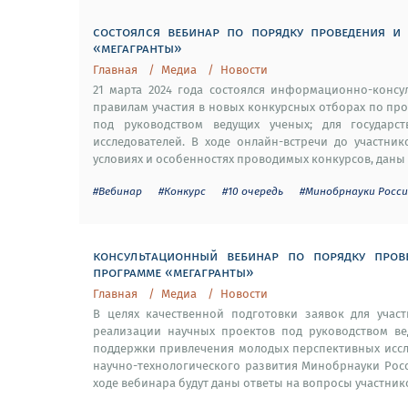
состоялся вебинар по порядку проведения и
«мегагранты»
Главная
Медиа
Новости
21 марта 2024 года состоялся информационно-конс
правилам участия в новых конкурсных отборах по пр
под руководством ведущих ученых; для государс
исследователей. В ходе онлайн-встречи до участни
условиях и особенностях проводимых конкурсов, даны 
#Вебинар
#Конкурс
#10 очередь
#Минобрнауки Росс
консультационный вебинар по порядку пров
программе «мегагранты»
Главная
Медиа
Новости
В целях качественной подготовки заявок для участ
реализации научных проектов под руководством вед
поддержки привлечения молодых перспективных иссл
научно-технологического развития Минобрнауки Рос
ходе вебинара будут даны ответы на вопросы участнико