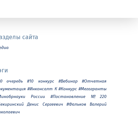
азделы сайта
едиа
эги
10 очередь
#10 конкурс
#Вебинар
#Отчетная
окументация
#Инконсалт К
#Конкурс
#Мегагранты
Минобрнауки России
#Постановление №220
Секиринский Денис Сергеевич
#Фальков Валерий
иколаевич