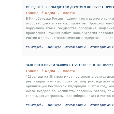
определены победители десятого конкурса прог
Главная
Медиа
Новости
В Минобрнауки России подвели итоги десятого конку
отобрано десять научных проектов. Протокол опуб
поручению главы государства программа модерниз
проведения научных работ. Новые условия позволят
России и достичь технологического лидерства — нацио
#10 очередь
#Конкурс
#Мегагранты
#Минобрнауки Р
завершен прием заявок на участие в 10 конкурс
Главная
Медиа
Новости
102 заявки из 36 стран мира поступили в рамках дес
реализации научных проектов под руководством в
организации Российской Федерации. В этом году ко
число лидеров по количеству поданных заявок, пом
города, как Ставрополь, Новосибирск, Томск и Ростов-на
#10 очередь
#Конкурс
#Мегагранты
#Минобрнауки Р