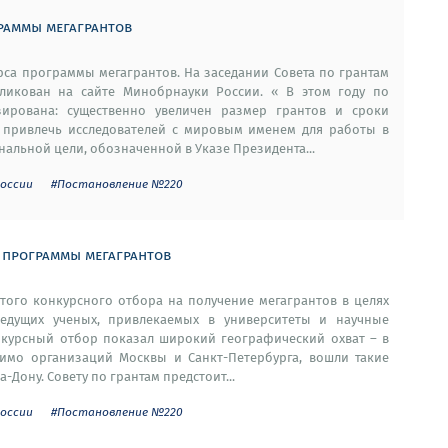
раммы мегагрантов
рса программы мегагрантов. На заседании Совета по грантам
ликован на сайте Минобрнауки России. « В этом году по
ирована: существенно увеличен размер грантов и сроки
 привлечь исследователей с мировым именем для работы в
нальной цели, обозначенной в Указе Президента...
оссии
#Постановление №220
е программы мегагрантов
ятого конкурсного отбора на получение мегагрантов в целях
едущих ученых, привлекаемых в университеты и научные
нкурсный отбор показал широкий географический охват – в
имо организаций Москвы и Санкт-Петербурга, вошли такие
-Дону. Совету по грантам предстоит...
оссии
#Постановление №220