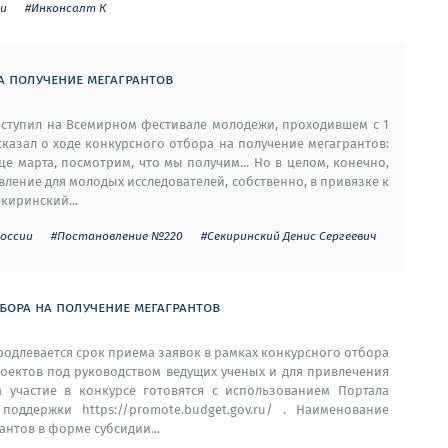
ии
#Инконсалт К
а получение мегагрантов
ступил на Всемирном фестивале молодежи, проходившем с 1
сказал о ходе конкурсного отбора на получение мегагрантов:
це марта, посмотрим, что мы получим... Но в целом, конечно,
вление для молодых исследователей, собственно, в привязке к
киринский...
оссии
#Постановление №220
#Секиринский Денис Сергеевич
бора на получение мегагрантов
 продлевается срок приема заявок в рамках конкурсного отбора
роектов под руководством ведущих ученых и для привлечения
 участие в конкурсе готовятся с использованием Портала
оддержки https://promote.budget.gov.ru/ . Наименование
антов в форме субсидии...