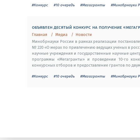
#Конкурс
#10 очередь
#Мегагранты
#Минобрнауки Р
объявлен десятый конкурс на получение «мегаг
Главная
Медиа
Новости
Минобрнауки России в рамках реализации постановлен
№ 220 «О мерах по привлечению ведущих ученых в ро
научные учреждения и государственные научные цен
программы «Мегагранты» и проведении 10-го конк
конкурсных отборов и предоставление грантов по дву
#Конкурс
#10 очередь
#Мегагранты
#Минобрнауки Р