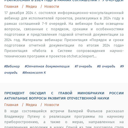
Главная
Медиа
Новости
17 декабря 2024 г. состоялся информационно-консультационный
вебинар для исполнителей проектов, реализуемых в 2024 году в
рамках соглашений 7-9 очередей. На вебинаре были освещены
вопросы, связанные с порядком, сроками и особенностями
подготовки и представления годовой отчетной документации за
2024 год. Материалы вебинара: Презентация «Порядок и сроки
подготовки отчетной документации по итогам 2024 года»
Презентация «Работа в Системе сопровождения научно-
технических программ и проектов otchet.sciexpert...
#Вебинар
#Отчетная документация
#7 очередь
#8 очередь
#9
очередь
#Инконсалт К
президент обсудил с главой минобрнауки россии
актуальные вопросы развития отечественной науки
Главная
Медиа
Новости
В ходе состоявшейся встречи Валерий Фальков рассказал
Владимиру Путину о реализации программы по научному
приборостроению, а также о мерах, направленных на
привлечение молодежи в науку. Одной из тем разговора стала