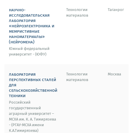
научно-
Технологии
Таганрог
исследовательская
материалов
лаборатория
«нейроэлектроника и
мемристивные
наноматериалы»
(нейромена)
Южный федеральный
университет - (ЮФУ)
лаборатория
Технологии
Москва
перспективных сталей
материалов
для
сельскохозяйственной
техники
Российский
государственный
аграрный университет –
МСХА им. К. А. Тимирязева
- (РГАУ-МСХА имени
К.А.Тимирязева)