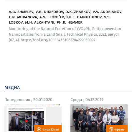
инъецированных апконверсионных наночастиц
a.g. shmelev, v.g. nikiforov, d.k. zharkov, v.v. andrianov,
YVO
: Yb, Er из организма виноградной улитки.
4
l.n. muranova, a.v. leont’ev, kh.l. gainutdinov, v.s.
Полученные результаты указывают на низкую
lobkov, m.h. alkahtani, ph.r. hemmer
токсичность наночастиц и открывает широкие
Monitoring of the Natural Excretion of YVO4:Yb, Er Upconversion
возможности их применения в качестве
Nanoparticles from a Land Snail, Technical Physics, 2022, август
малоинвазивных наноразмерных зондов в
(67, 4). https://doi.org/10.1134/S1063784222050097
флуоресцентной спектроскопии биологических
объектов in vivo.
Синтезированы наночастицы YLiF
: Er, Yb,
4
апконверсионная люминесценция которых
реагирует на электрическое поле. Показано, что
данные биосовместимые наночастицы можно
медиа
использовать для зондирования электрических
полей в различных биологических системах.
Понедельник , 20.01.2020
Среда , 04.12.2019
Апконверсионные наночастицы YLiF
: Er-Yb были
4
успешно прикреплены к последовательностям РНК
коронавируса COVID-19 и модельным
комплементарным РНК через промежуточный белок
4 мин 32 сек
4 фото