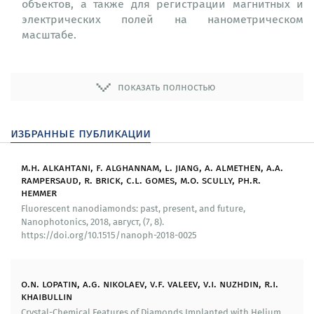
объектов, а также для регистрации магнитных и
электрических полей на нанометрическом
масштабе.
Предложена и апробирована методика
легирования алмаза примесью кремния и
показать полностью
фосфора. Показано, что величина отношения
-
0
NV
/NV
в образце, сильно легированном
фосфором, по сравнению с образцом без примеси
избранные публикации
фосфора возрастает более, чем в 25 раз. Это имеет
важное значение для целого ряда практических
m.h. alkahtani, f. alghannam, l. jiang, a. almethen, a.a.
приложений, например, для увеличения сигнала
rampersaud, r. brick, c.l. gomes, m.o. scully, ph.r.
ОДМР и/или возможности возбуждения
hemmer
-
отрицательных NV
центров более длинноволновым
Fluorescent nanodiamonds: past, present, and future,
оптическим излучением.
Nanophotonics, 2018, август, (7, 8).
https://doi.org/10.1515/nanoph-2018-0025
Методом плазменной иммерсионной ионной
имплантации в алмаз типа Ib получен плотный
неглубокий слой NV-центров (глубина залегания не
o.n. lopatin, a.g. nikolaev, v.f. valeev, v.i. nuzhdin, r.i.
превышает 3.6 нм), который является оптимальным
khaibullin
для применений в области измерения магнитного
Crystal-Chemical Features of Diamonds Implanted with Helium