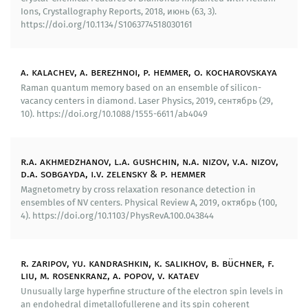
поля в наномасштабе.
Ions, Crystallography Reports, 2018, июнь (63, 3).
https://doi.org/10.1134/S1063774518030161
Определены температурные зависимости
параметров спектров фотолюминесценции таких
центров окраски в алмазе, как: SiV-, GeV- и SnV-
a. kalachev, a. berezhnoi, p. hemmer, o. kocharovskaya
центры, которые могут возбуждаться в окне
Raman quantum memory based on an ensemble of silicon-
биологической прозрачности. Показано, что их
vacancy centers in diamond. Laser Physics, 2019, сентябрь (29,
можно использовать для прецизионного измерения
10). https://doi.org/10.1088/1555-6611/ab4049
температуры.
Проведены измерения автокорреляционной
r.a. akhmedzhanov, l.a. gushchin, n.a. nizov, v.a. nizov,
d.a. sobgayda, i.v. zelensky & p. hemmer
функции поля излучения одиночных центров
окраски в алмазе и регистрации флуоресценции
Magnetometry by cross relaxation resonance detection in
ensembles of NV centers. Physical Review A, 2019, октябрь (100,
одиночных центров с помощью суженных волокон.
4). https://doi.org/10.1103/PhysRevA.100.043844
Выполнено численное моделирование,
демонстрирующее возможность реализации
сильной связи между одиночным центром окраски
r. zaripov, yu. kandrashkin, k. salikhov, b. büchner, f.
и модой суженного оптического волокна.
liu, m. rosenkranz, a. popov, v. kataev
Unusually large hyperfine structure of the electron spin levels in
Создан квантовый температурный датчик с
an endohedral dimetallofullerene and its spin coherent