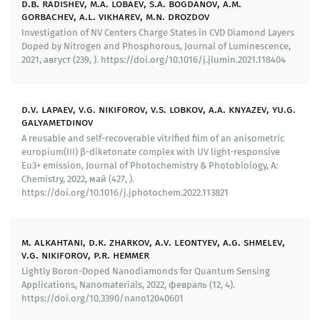
d.b. radishev, m.a. lobaev, s.a. bogdanov, a.m.
магнитного поля.
gorbachev, a.l. vikharev, m.n. drozdov
Investigation of NV Centers Charge States in CVD Diamond Layers
Предложен и апробирован метод контроля угла
Doped by Nitrogen and Phosphorous, Journal of Luminescence,
между осями кристалла алмаза с NV-центрами и
2021, август (239, ). https://doi.org/10.1016/j.jlumin.2021.118404
внешним магнитным полем на основе кросс-
релаксационных резонансов. Разработан
модифицированный протокол измерения
d.v. lapaev, v.g. nikiforov, v.s. lobkov, a.a. knyazev, yu.g.
магнитных полей без использования
galyametdinov
микроволнового излучения.
A reusable and self-recoverable vitrified film of an anisometric
europium(III) β-diketonate complex with UV light-responsive
Используя гель-технологии, осуществлен синтез
Eu3+ emission, Journal of Photochemistry & Photobiology, A:
апконверсионных наночастиц YVO
: Yb, Er.
Chemistry, 2022, май (427, ).
4
Перспективность применения наночастиц в
https://doi.org/10.1016/j.jphotochem.2022.113821
качестве апконверсионных зондов в задачах
оптогенетики и биовизуализации показана в
экспериментах на виноградных улитках, где
m. alkahtani, d.k. zharkov, a.v. leontyev, a.g. shmelev,
v.g. nikiforov, p.r. hemmer
изучалось распределение наночастиц по
различным органам животного после инъекции.
Lightly Boron-Doped Nanodiamonds for Quantum Sensing
Applications, Nanomaterials, 2022, февраль (12, 4).
https://doi.org/10.3390/nano12040601
Впервые получены данные, характеризующие
скорость естественного выведения