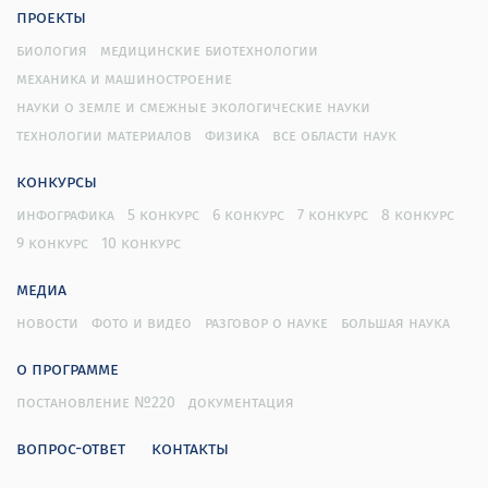
совместной разработке и внедрение результатов
проекты
исследования. Промышленные партнеры
заинтересовались возможностью использования
биология
медицинские биотехнологии
полученных нами наносенсоров в выпускаемой ими
механика и машиностроение
продукции. В частности, в терминалах,
науки о земле и смежные экологические науки
обеспечивающих техническое зрение и
технологии материалов
физика
все области наук
распознавание образов.
конкурсы
Организационные и инфраструктурные
инфографика
5 конкурс
6 конкурс
7 конкурс
8 конкурс
преобразования:
9 конкурс
10 конкурс
Лаборатория квантовой оптики в алмазах стала
медиа
основой Центра квантовых оптических и спиновых
технологий в Федеральном исследовательском
новости
фото и видео
разговор о науке
большая наука
центре «Казанский научный центр Российской
о программе
академии наук» (ФИЦ КазНЦ РАН).
постановление №220
документация
Образование и переподготовка кадров:
вопрос-ответ
контакты
Сотрудники лаборатории разработали 2 новых курса
лекций для Казанского федерального университета