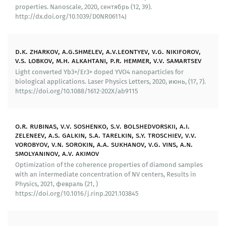
разрешением 20 мК/Гц для регистрации двумерных
properties. Nanoscale, 2020, сентябрь (12, 39).
тепловых изображений с пространственным
http://dx.doi.org/10.1039/D0NR06114J
разрешением 25 мкм. Он не требует
микроволнового возбуждения и сохраняет точность
и разрешение в значимом для получения
d.k. zharkov, a.g.shmelev, a.v.leontyev, v.g. nikiforov,
тепловизионных изображений in vivo диапазоне
v.s. lobkov, m.h. alkahtani, p.r. hemmer, v.v. samartsev
температур.
Light converted Yb3+/Er3+ doped YVO4 nanoparticles for
biological applications. Laser Physics Letters, 2020, июнь, (17, 7).
Создан новый многоразовый люминесцентный
https://doi.org/10.1088/1612-202X/ab9115
температурный датчик с чувствительностью 5.4 мс
-1
К
времени затухания люминесценции в диапазоне
270-370 К. Эксперименты показали, что он устойчив к
o.r. rubinas, v.v. soshenko, s.v. bolshedvorskii, a.i.
негативному воздействию кислорода и УФ–
zeleneev, a.s. galkin, s.a. tarelkin, s.y. troschiev, v.v.
излучения. Сильная люминесценция датчика
vorobyov, v.n. sorokin, a.a. sukhanov, v.g. vins, a.n.
smolyaninov, a.v. akimov
возбуждается облучением в диапазоне длин волн
Optimization of the coherence properties of diamond samples
280-425 нм.
with an intermediate concentration of NV centers, Results in
Physics, 2021, февраль (21, )
Реализован эффект когерентного пленения
https://doi.org/10.1016/j.rinp.2021.103845
населенности в ансамблях NV-центров в алмазе в
условиях антипересечения уровней основного
состояния при наложении сильного внешнего