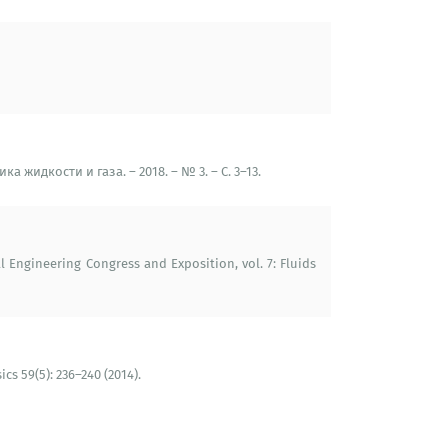
льзование быстрого метода мультиполей в
гии CUDA».
идкости и газа. – 2018. – № 3. – С. 3–13.
о-силовая микроскопия».
 Engineering Congress and Exposition, vol. 7: Fluids
илендский университет (США): совместные
s 59(5): 236–240 (2014).