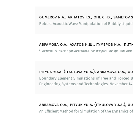
Образование и переподготовка кадров:
gumerov n.a., akhatov i.s., ohl c.-d., sametov s
Защиты: 7 кандидатских диссертаций.
Robust Acoustic Wave Manipulation of Bubbly Liquids. 
Проведены 2 научные школы.
Разработаны курсы лекций: «Решение п
абрамова о.а., ахатов и.ш., гумеров н.а., пит
линейной алгебре», «Программирование 
Численно-экспериментальное изучение динамики пуз
Разработано 10 методических пособий.
Подготовлена рабочая программа курса 
pityuk yu.a. (itkulova yu.a.), abramova o.a., gu
Boundary Element Simulations of Free and Forced Bub
Сотрудничество:
Engineering Systems and Technologies, November 14–2
Наньянгский технологический университ
исследования.
abramova o.a., pityuk yu.a. (itkulova yu.a.), gu
An Efficient Method for Simulation of the Dynamics of
Третий физический институт Гёттингенск