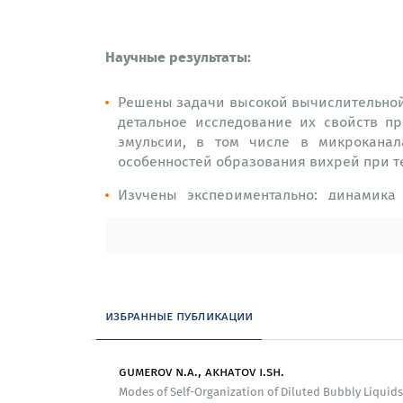
Научные результаты:
Решены задачи высокой вычислительной
детальное исследование их свойств п
эмульсии, в том числе в микроканал
особенностей образования вихрей при т
Изучены экспериментально: динамика
воздействии электрического поля, св
нанопузырьков методами АСМ, образован
Организационные и инфраструктурные пр
избранные публикации
На базе лаборатории создан гетероге
универсальными процессорами (CPU) и 
одинарной точностью составляет 26 Tflops и
gumerov n.a., akhatov i.sh.
Modes of Self-Organization of Diluted Bubbly Liquids i