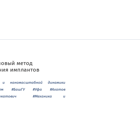
новый метод
ния имплантов
 и наномасштабной динамики
ем
#БашГУ
#Уфа
#Ахатов
катович
#Механика и