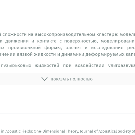
 сложности на высокопроизводительном кластере: модел
ри движении и контакте с поверхностью, моделирован
ах произвольной формы, расчет и исследование реол
ечении вязкой жидкости и динамики деформируемых капе
 пузырьковых жидкостей при воздействии ультразвук
ойства тонких пленок на поверхности твердых подложе
ие пустот при изготовлении волокнистых полимерных ком
показать полностью
еобразования:
нный вычислительный кластер с 4 вычислительными
4 графическими процессорами (GPU). Теоретическая п
 11 Tflops для чисел с двойной точностью.
n Acoustic Fields: One-Dimensional Theory. Journal of Acoustical Society of 