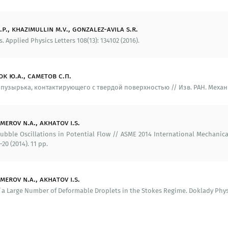
.p., khazimullin m.v., gonzalez-avila s.r.
Applied Physics Letters 108(13): 134102 (2016).
рикладных задач методом граничных элементов», «Испо
юк ю.а., саметов с.п.
на гетерогенных CPU/GPU архитектурах. Основы техноло
ырька, контактирующего с твердой поверхностью // Изв. РАН. Механика ж
«Методы современного физического эксперимента. Атомн
merov n.a., akhatov i.s.
ble Oscillations in Potential Flow // ASME 2014 International Mechanical
0 (2014). 11 pp.
ет (Сингапур), Университет Северной Дакоты (США), Мэр
merov n.a., akhatov i.s.
 a Large Number of Deformable Droplets in the Stokes Regime. Doklady Physic
ого университета (Германия): договор.