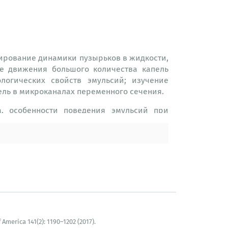
ирование динамики пузырьков в жидкости,
ие движения большого количества капель
огических свойств эмульсий; изучение
ль в микроканалах переменного сечения.
а, особенности поведения эмульсий при
к методами АСМ, свойства поверхностных
позитов.
 узлами, каждый из которых оснащен 2
иковая производительность для чисел с
America 141(2): 1190–1202 (2017).