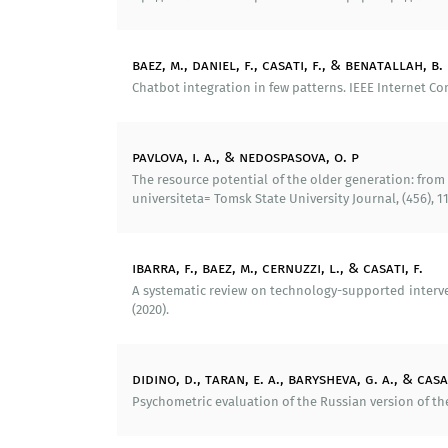
научных исследований лаборатории д
Разработан социологический и
baez, m., daniel, f., casati, f., & benatallah, b.
использовался в дальнейшей научн
Chatbot integration in few patterns. IEEE Internet Comp
масштабное социологическое иссле
параметры благополучия пожилых
сообществах, влияние условий 
pavlova, i. a., & nedospasova, o. p
удовлетворённости жизнью).
The resource potential of the older generation: fro
universiteta= Tomsk State University Journal, (456), 115
На основе методики экспертных с
семинаров «Социальная политика 
старшего поколения и государств
ibarra, f., baez, m., cernuzzi, l., & casati, f.
основные признаки высокого уро
A systematic review on technology-supported interven
социальной политики, направленной
(2020).
Разработаны рекомендации для р
эффективности социальной полити
didino, d., taran, e. a., barysheva, g. a., & casat
оказания социальной помощи пожи
Psychometric evaluation of the Russian version of the f
ТУБПЛ) за 2014-2018 гг., опирают
опыт. В рекомендациях обозначен