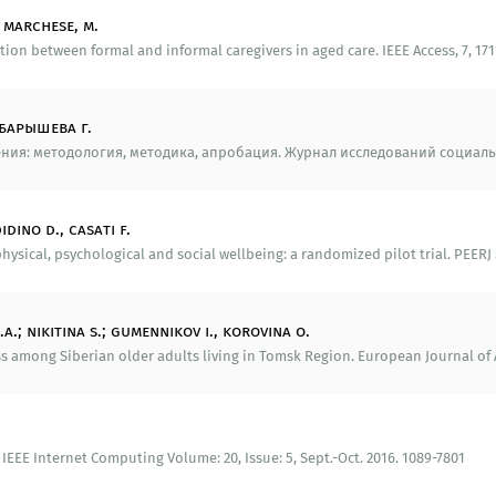
ноким представителям старшего поколения, рекоменда
& marchese, m.
юдей, рекомендации по повышению финансового благопол
n between formal and informal caregivers in aged care. IEEE Access, 7, 17117
го образования (правовое просвещение, компьютерная гр
ского исследования по выявлению факторов одиночества
 барышева г.
ого исследования.
ия: методология, методика, апробация. Журнал исследований социальной
ндации: по реализации программ и проектов повышения 
idino d., casati f.
ционного включения людей старшего возраста в соци
ченности пожилых людей в региональный социум; по 
hysical, psychological and social wellbeing: a randomized pilot trial. PEERJ 5
емую продолжительность жизни населения региона. Межд
рсного потенциала старшего поколения в условиях экон
кий потенциал для совершенствования социальной инф
.a.; nikitina s.; gumennikov i., korovina o.
могут стать основой для практических рекомендации, на
s among Siberian older adults living in Tomsk Region. European Journal of Ag
риального благополучия; вовлечение пожилых людей в с
ышению степени реализации ресурсного потенциала ст
фере занятости по возрастным категориям (для людей п
IEEE Internet Computing Volume: 20, Issue: 5, Sept.-Oct. 2016. 1089-7801
ориентированные на институты социальной поддержки 