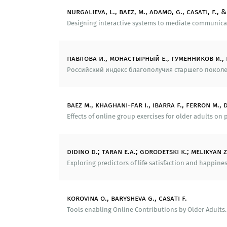
ориентированного подхода к оди
nurgalieva, l., baez, m., adamo, g., casati, f., 
обслуживания одиноких пожилых л
Designing interactive systems to mediate communicatio
«культуры старения» и непрерывно
Разработана методика социологиче
павлова и., монастырный е., гуменников и.,
опроса и процедура социологическ
Российский индекс благополучия старшего поколен
Разработаны методические рекоме
baez m., khaghani-far i., ibarra f., ferron m., d
делового и социально-коммуника
эффективности траекторий вовле
Effects of online group exercises for older adults on p
экономических факторов на ожида
жизни с позиций реализации ресу
высокий теоретико-методологичес
didino d.; taran e.a.; gorodetski k.; melikyan z
пожилых людей Томской области и 
Exploring predictors of life satisfaction and happines
пожилых людей; повышение их мате
korovina o., barysheva g., casati f.
Разработаны Рекомендации по пов
сформированные по 5 блокам: в с
Tools enabling Online Contributions by Older Adults. 
возраста); в социальной сфере, 