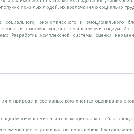
ского взаимодействия. Целью исследований ученых лаб
получие пожилых людей, их вовлечения в социально-труд
социального, экономического и эмоционального бл
еченности пожилых людей в региональный социум; Инст
ния; Разработка комплексной системы оценки нерав
ния о природе и составных компонентах оценивания экон
и социально-экономического и эмоционального благополу
их рекомендаций и решений по повышению благополучи