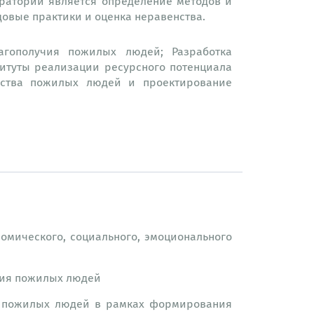
оратории является определение методов и
овые практики и оценка неравенства.
агополучия пожилых людей; Разработка
итуты реализации ресурсного потенциала
енства пожилых людей и проектирование
омического, социального, эмоционального
чия пожилых людей
я пожилых людей в рамках формирования