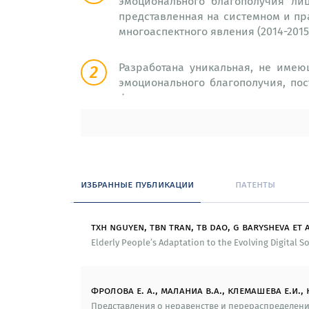
эмоционального благополучия ли
представленная на системном и п
многоаспектного явления (2014-2015
Разработана уникальная, не имею
эмоционального благополучия, по
физического, эмоционального, соц
благополучия разного уровня – 
населения региона, национальног
оценки отдельных компонентов физ
параметров внешней среды, позвол
обеспечивает проведение исследо
избранные публикации
патенты
включает в себя последовательно
медицинских технологий обслед
социологических опросов, которы
txh nguyen, tbn tran, tb dao, g barysheva et a
совокупности социально-экономич
Elderly People’s Adaptation to the Evolving Digital Soci
технология позволяет проводить с
целевых групп на базе лечебно-п
работы или на дому, что особенн
фролова е. а., маланиа в.а., клемашева е.и.,
использовании мобильных устрой
Представления о неравенстве и перераспределении: м