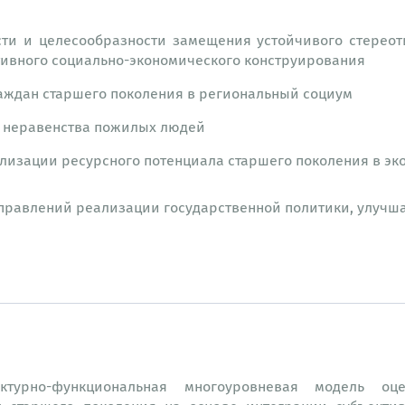
ти и целесообразности замещения устойчивого стереот
ктивного социально-экономического конструирования
аждан старшего поколения в региональный социум
и неравенства пожилых людей
изации ресурсного потенциала старшего поколения в эк
правлений реализации государственной политики, улуч
турно-функциональная многоуровневая модель оцен