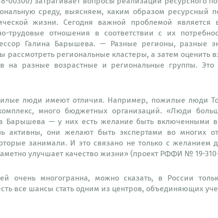
8-00300) затрагивает вопросы реализации ресурсного п
иональную среду, выясняем, каким образом ресурсный п
мической жизни. Сегодня важной проблемой является 
но-трудовые отношения в соответствии с их потребно
ессор Галина Барышева. — Разные регионы, разные э
 рассмотреть региональные кластеры, а затем оценить 
тов на разные возрастные и региональные группы. Эт
жилые люди имеют отличия. Например, пожилые люди Том
 комплекс, много бюджетных организаций. «Люди боль
на Барышева — у них есть желание быть включенными в
нь активны, они желают быть экспертами во многих о
которые занимали. И это связано не только с желанием 
заметно улучшает качество жизни» (проект РФФИ № 19-310-
й очень многогранна, можно сказать, в России тольк
сть все шансы стать одним из центров, объединяющих уч