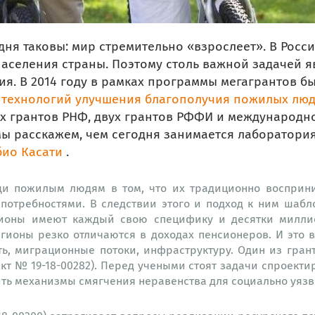
я таковы: мир стремительно «взрослеет». В России
 населения страны. Поэтому столь важной задачей 
ия. В 2014 году в рамках программы мегагрантов б
 технологий улучшения благополучия пожилых лю
х грантов РНФ, двух грантов РФФИ и международно
ы расскажем, чем сегодня занимается лаборатория
ио Касати
.
щи пожилым людям в том, что их традиционно восприн
потребностями. В следствии этого и подход к ним шаб
егионы имеют каждый свою специфику и десятки милли
егионы резко отличаются в доходах пенсионеров. И это 
ь, миграционные потоки, инфраструктуру. Один из гран
кт № 19-18-00282). Перед учеными стоят задачи спроект
ить механизмы смягчения неравенства для социально уязв