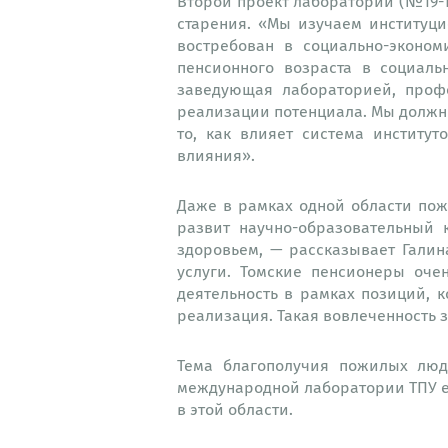
Второй проект лаборатории (№19-1
старения. «Мы изучаем институц
востребован в социально-эконо
пенсионного возраста в социаль
заведующая лабораторией, проф
реализации потенциала. Мы должны
то, как влияет система институ
влияния».
Даже в рамках одной области по
развит научно-образовательный
здоровьем, — рассказывает Гали
услуги. Томские пенсионеры оче
деятельность в рамках позиций, 
реализация. Такая вовлеченность 
Тема благополучия пожилых люде
международной лаборатории ТПУ е
в этой области.