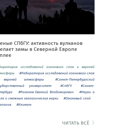
еные СПбГУ: активность вулканов
делает зимы в Северной Европе
еплее
боратория исследований озонового слоя и верхней
мосферы
#Лаборатория исследований озонового слоя
верхней атмосферы
#Санкт-Петербургский
сударственный университет
#СпбГУ
#Санкт-
тербург
#Розанов Евгений Владимирович
#Науки о
мле и смежные экологические науки
#Озоновый слой
кология
#Климат
читать всё