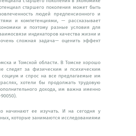
отенциала старшего поколения в экономике
отенциал старшего поколения может быть
вовлеченность людей предпенсионного и
стями и компетенциями, — рассказывает
кономики и поэтому разные условия для
взаимосвязи индикаторов качества жизни и
о очень сложная задача— оценить эффект
ска и Томской области. В Томске хорошо
ше следят за физическим и психическим
 социум и спрос на все предлагаемые им
траслях, хотели бы продолжать трудовую
дополнительного дохода, им важна именно
90050).
о начинают ее изучать. И на сегодня у
еных, которые занимаются исследованиями