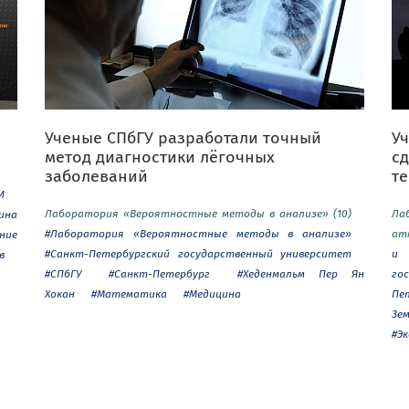
Ученые СПбГУ разработали точный
Уч
метод диагностики лёгочных
с
заболеваний
т
И
Лаборатория «Вероятностные методы в анализе» (10)
Ла
ина
#Лаборатория «Вероятностные методы в анализе»
ат
ние
#Санкт-Петербургский государственный университет
и 
в
#СПбГУ
#Санкт-Петербург
#Хеденмальм Пер Ян
го
Хокан
#Математика
#Медицина
Пе
Зе
#Э