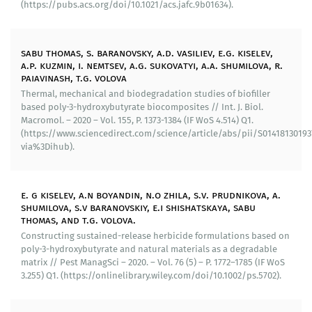
(https://pubs.acs.org/doi/10.1021/acs.jafc.9b01634).
применения пионерных пролонгированных и
адресных пестицидных препаратов,
депонированием в разрушаемую основу из
sabu thomas, s. baranovsky, a.d. vasiliev, e.g. kiselev,
микробных разрушаемых полимеров
a.p. kuzmin, i. nemtsev, a.g. sukovatyi, a.a. shumilova, r.
полигидроксиалканоатов (ПГА).
paiavinash, t.g. volova
Thermal, mechanical and biodegradation studies of biofiller
Исходя из необходимости экономической
based poly-3-hydroxybutyrate biocomposites // Int. J. Biol.
целесообразности создаваемых средств зашиты
Macromol. – 2020 – Vol. 155, P. 1373-1384 (IF WoS 4.514) Q1.
растений, использовано два подхода – расширение
(https://www.sciencedirect.com/science/article/abs/pii/S0141813019
субстратных сценариев для биосинтеза
via%3Dihub).
разрушаемых ПГА и наполнение полимерной
основы доступными природными материалами.
Разработаны новые технологии биосинтеза
e. g kiselev, a.n boyandin, n.o zhila, s.v. prudnikova, a.
полимеров с применением глицерина,
shumilova, s.v baranovskiy, e.i shishatskaya, sabu
thomas, and t.g. volova.
являющегося крупнотоннажным отходом
производства биодизеля, и гидролизатов
Constructing sustained-release herbicide formulations based on
poly-3-hydroxybutyrate and natural materials as a degradable
растительных отходов, что снижает затраты на
matrix // Pest ManagSci – 2020. – Vol. 76 (5) – P. 1772–1785 (IF WoS
углеродный субстрат для получения ПГА в 2,0-2,5
3.255) Q1. (https://onlinelibrary.wiley.com/doi/10.1002/ps.5702).
раза по сравнению с ранее используемыми
сахарами.