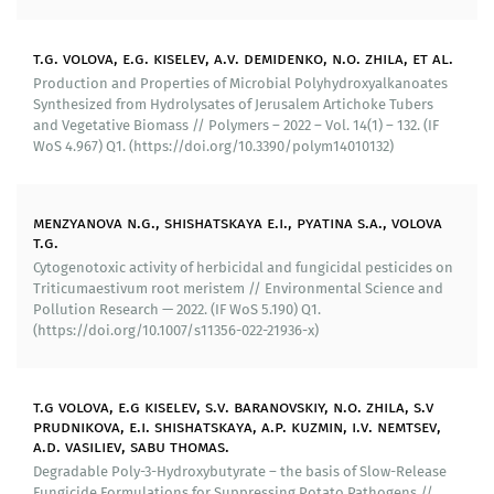
обеспечивая снижение себестоимости с/х продукции
и повышая рентабельность производства.
t.g. volova, e.g. kiselev, a.v. demidenko, n.o. zhila, et al.
Внедрение результатов исследования:
Production and Properties of Microbial Polyhydroxyalkanoates
Synthesized from Hydrolysates of Jerusalem Artichoke Tubers
Серии разработанных депонированных
and Vegetative Biomass // Polymers – 2022 – Vol. 14(1) – 132. (IF
WoS 4.967) Q1. (https://doi.org/10.3390/polym14010132)
пестицидных препаратов внедрены в Красноярском
государственном агроуниверситете и Красноярском
НИИ сельского хозяйства ФИЦ «КНЦ СО РАН», в
menzyanova n.g., shishatskaya e.i., pyatina s.a., volova
которых с положительным эффектом выполнены
t.g.
полевые испытания.
Cytogenotoxic activity of herbicidal and fungicidal pesticides on
Инновационный аспект результатов проекта
Triticumaestivum root meristem // Environmental Science and
Pollution Research — 2022. (IF WoS 5.190) Q1.
включает разработанный «Технологический
(https://doi.org/10.1007/s11356-022-21936-x)
регламент на конструирования депонированных
пестицидных препаратов»; разработанные и
зарегистрированные в органах стандартизации и
t.g volova, e.g kiselev, s.v. baranovskiy, n.o. zhila, s.v
сертификации РФ Технические условия: ТУ -
prudnikova, e.i. shishatskaya, a.p. kuzmin, i.v. nemtsev,
20.20.19-015-02067876-2020 «Пестицидные средства
a.d. vasiliev, sabu thomas.
длительного действия для грунтового довсходового
Degradable Poly-3-Hydroxybutyrate – the basis of Slow-Release
применения» и ТУ- 20.20.19-015-02067876-2022
Fungicide Formulations for Suppressing Potato Pathogens //