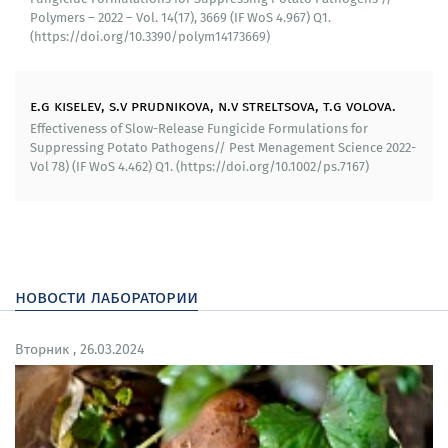
«Средства фунгицидные длительного действия для
Polymers – 2022 – Vol. 14(17), 3669 (IF WoS 4.967) Q1.
защиты картофеля от болезней»; полученные
(https://doi.org/10.3390/polym14173669)
сертификаты соответствия на разработанные
депонированные пестицидные препараты.
e.g kiselev, s.v prudnikova, n.v streltsova, t.g volova.
Результаты РИД - патент РФ на изобретение №
Effectiveness of Slow-Release Fungicide Formulations for
2733295 «Пестицидное средство длительного
Suppressing Potato Pathogens// Pest Menagement Science 2022-
действия для грунтового применения»; заявка на
Vol 78) (IF WoS 4.462) Q1. (https://doi.org/10.1002/ps.7167)
изобретение «Пленочное покрытие для
обеззараживания семенного материала картофеля
(заявка № 2022116520 приоритет от 17.06.2022).
Образование и переподготовка кадров:
новости лаборатории
Результаты проекта используются в
образовательном процессе и для подготовки кадров
Вторник , 26.03.2024
высшей квалификации. Разработаны новые
образовательные программы и лекционные курсы
«Биобезопасность»; «Микология с основами
фитопатологии»; «Микробиологический контроль в