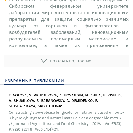
Сибирском федеральном университете
лаборатории мирового уровня по инновационным
препаратам для защиты социально значимых
культур от сорняков и фитопатогенов –
возбудителей заболеваний, инновационным
разрушаемым полимерным материалам и
композитам, а также их приложениям в
образовательном процессе при обучении студентов
биотехнологии, биоинженерии, материаловедению.
показать полностью
Результат реализован на решение научных проблем
и разработок, направленных на создание
эффективных и экологически безопасных средств
избранные публикации
защиты культивируемых видов растений для
снижения потерь в сельском хозяйстве, повышения
t. volova, s. prudnikova, a. boyandin, n. zhila, e. kiselev,
урожайности и снижения прессинга ксенобиотиков
a. shumilova, s. baranovsky, a. demidenko, e.
на природные экосистемы и биосферу в целом.
shishatskaya, sabu thomas.
Constructing slow-release fungicide formulations based on poly-
Получены новые фундаментальные знания, которые
3-hydroxybutyrate and natural materials as a degradable matrix
составили научную основу и обеспечили
// Journal of Agricultural and Food Chemistry – 2019. – Vol 67(33) –
разработку технологии конструирования и
P. 9220-9231 (IF WoS 3.151) Q1.