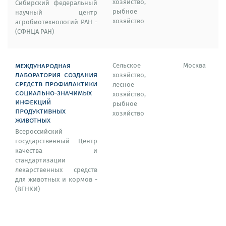
исследовательским институтом защиты растений»
хозяйство,
Сибирский федеральный
(ФГБНУ ВИЗР).
рыбное
научный центр
хозяйство
агробиотехнологий РАН -
(СФНЦА РАН)
международная
Сельское
Москва
лаборатория создания
хозяйство,
средств профилактики
лесное
социально-значимых
хозяйство,
инфекций
рыбное
продуктивных
хозяйство
животных
Всероссийский
государственный Центр
качества и
стандартизации
лекарственных средств
для животных и кормов -
(ВГНКИ)