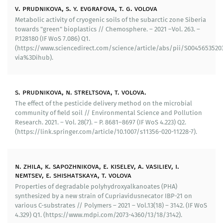
v. prudnikova, s. y. evgrafova, t. g. volova
Сконструировано не имеющее аналогов семейство
Metabolic activity of cryogenic soils of the subarctic zone Siberia
долговременных пестицидных препаратов,
towards "green" bioplastics // Chemosphere. – 2021 –Vol. 263. –
всесторонне исследованных в лабораторных и
P.128180 (IF WoS 7.086) Q1.
полевых условиях; эффективность применения
(https://www.sciencedirect.com/science/article/abs/pii/S0045653520
которых доказана на экономически и социально
via%3Dihub).
значимых культурах: зерновых (пшеница, ячмень),
картофель, овощи (томаты, свекла столовая).
Результаты обобщены в монографиях «New
s. prudnikova, n. streltsova, t. volova.
Generation Formulations of Agrochemicals: Current
The effect of the pesticide delivery method on the microbial
Trends and Future Priorities»// CRC/Taylor&Francis:
community of field soil // Environmental Science and Pollution
Appl. Acad. Press-2020 и «Агропрепараты нового
Research. 2021. – Vol. 28(7). – P. 8681–8697 (IF WoS 4.223) Q2.
поколения: стратегия конструирования и
(https://link.springer.com/article/10.1007/s11356-020-11228-7).
реализация»-Красноярск, Россия -2022.
Выполненные экономические исследования показали,
n. zhila, k. sapozhnikova, e. kiselev, a. vasiliev, i.
что при одинаковых затратах на посев и уборку
nemtsev, e. shishatskaya, t. volova
урожая, довсходовое применение депонированных
Properties of degradable polyhydroxyalkanoates (PHA)
препаратов одновременно с внесением в почву
synthesized by a new strain of Cupriavidusnecator IBP-21 on
семенного материала, снижает затраты на
various C-substrates // Polymers – 2021 – Vol.13(18) – 3142. (IF WoS
4.329) Q1. (https://www.mdpi.com/2073-4360/13/18/3142).
технологические операции в период вегетации,