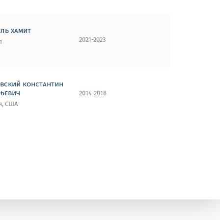
ель хамит
2021-2023
я
овский константин
рьевич
2014-2018
я, США