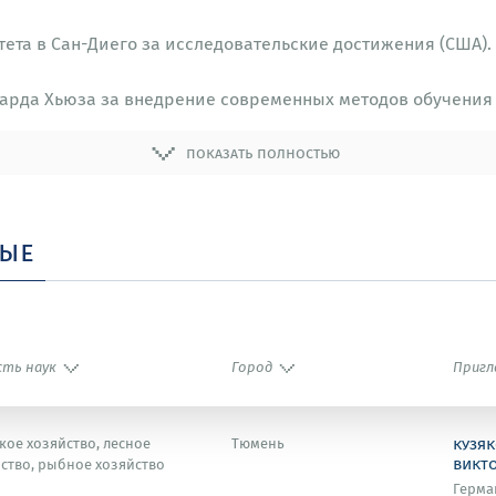
ета в Сан-Диего за исследовательские достижения (США).
варда Хьюза за внедрение современных методов обучения 
показать полностью
ные
сть наук
Город
Пригл
кузяк
кое хозяйство, лесное
Тюмень
викт
ство, рыбное хозяйство
Герма