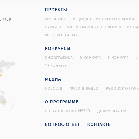
проекты
биология
медицинские биотехнологии
00 МСК
науки о земле и смежные экологические на
все области наук
конкурсы
инфографика
5 конкурс
6 конкурс
7
10 конкурс
медиа
новости
фото и видео
разговор о наук
о программе
постановление №220
документация
вопрос-ответ
контакты