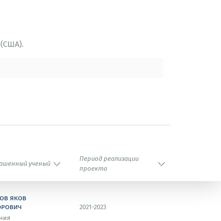
(США).
Период реализации
ашенный ученый
проекта
ов яков
орович
2021-2023
ния