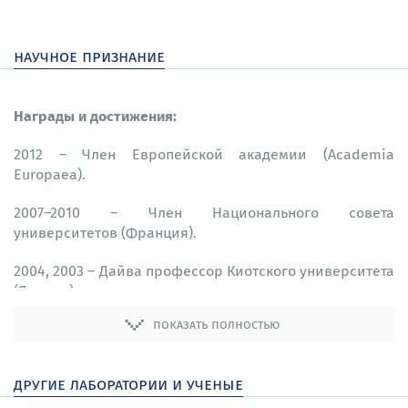
научное признание
Награды и достижения:
2012 – Член Европейской академии (Academia
Europaea).
2007–2010 – Член Национального совета
университетов (Франция).
2004, 2003 – Дайва профессор Киотского университета
(Япония).
показать полностью
2002 – Меркатор профессор Мюнхенского
технического университета (Германия).
другие лаборатории и ученые