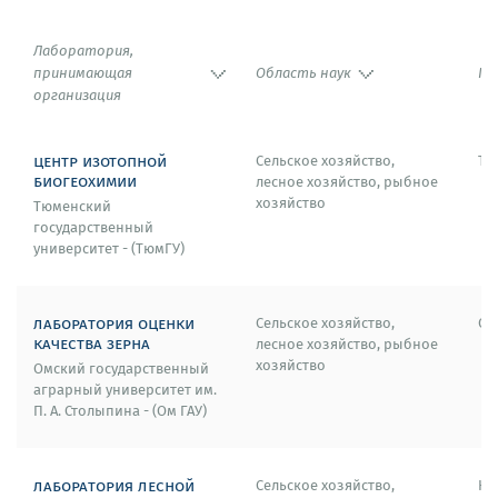
Лаборатория,
принимающая
Область наук
Го
организация
центр изотопной
Сельское хозяйство,
Тю
биогеохимии
лесное хозяйство, рыбное
хозяйство
Тюменский
государственный
университет - (ТюмГУ)
лаборатория оценки
Сельское хозяйство,
Ом
качества зерна
лесное хозяйство, рыбное
хозяйство
Омский государственный
аграрный университет им.
П. А. Столыпина - (Ом ГАУ)
лаборатория лесной
Сельское хозяйство,
Кр