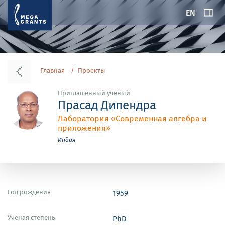
EN
Главная
Проекты
Приглашенный ученый
Прасад Дипендра
Лаборатория «Современная алгебра и
приложения»
Индия
Год рождения
1959
Ученая степень
PhD