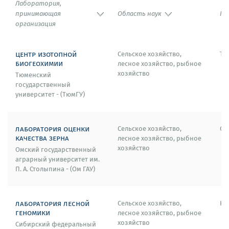
Лаборатория,
принимающая
Область наук
Го
организация
центр изотопной
Сельское хозяйство,
Тю
биогеохимии
лесное хозяйство, рыбное
хозяйство
Тюменский
государственный
университет - (ТюмГУ)
лаборатория оценки
Сельское хозяйство,
Ом
качества зерна
лесное хозяйство, рыбное
хозяйство
Омский государственный
аграрный университет им.
П. А. Столыпина - (Ом ГАУ)
лаборатория лесной
Сельское хозяйство,
Кр
геномики
лесное хозяйство, рыбное
хозяйство
Сибирский федеральный