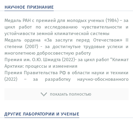
научное признание
Медаль РАН с премией для молодых ученых (1984) – за
цикл работ по исследованию чувствительности и
устойчивости земной климатической системы
Медаль ордена «За заслуги перед Отечеством» II
степени (2007) - за достигнутые трудовые успехи и
многолетнюю добросовестную работу
Премия им. О.Ю. Шмидта (2022)- за цикл работ “Климат
Арктики: процессы и изменения
Премия Правительства РФ в области науки и техники
(2022) – за разработку научно-обоснованного
комплекса моделей для управления стратегическим
развитием транспортной инфраструктуры Сибири,
показать полностью
Дальнего Востока и Российской Арктики в условиях
изменения климата;
Почетная грамота Президента РФ – за заслуги в
другие лаборатории и ученые
развитии отечественной науки, многолетнюю
плодотворную деятельность и в связи с 300-летием со
дня основания Российской академии наук