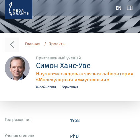
EN
Главная
Проекты
Приглашенный ученый
Симон Ханс-Уве
Научно-исследовательская лаборатория
«Молекулярная иммунология»
Швейцария
Германия
Год рождения
1958
Ученая степень
PhD