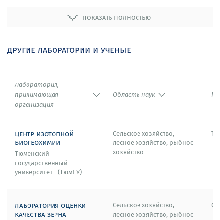
2003 - Премия Пфайзера за научные исследования.
показать полностью
2000 - Премия Георга Фридриха Гётца (Цюрихский
университет, Швейцария).
другие лаборатории и ученые
1998 - Научная премия памяти профессора Ганса
Шторка (Кафедра дерматологии Цюрихского
университета, Швейцария).
Лаборатория,
принимающая
Область наук
Го
1998 - Премия за исследования в области
организация
аллергологии Pharmacia Allergy Prize (Фонд
поддержки исследований в области аллергологии
центр изотопной
Сельское хозяйство,
Тю
Pharmacia).
биогеохимии
лесное хозяйство, рыбное
хозяйство
Тюменский
1997 - Премия памяти Пауля Мартини за медицинские
государственный
исследования (Фонд Пауля Мартини).
университет - (ТюмГУ)
лаборатория оценки
Сельское хозяйство,
Ом
качества зерна
лесное хозяйство, рыбное