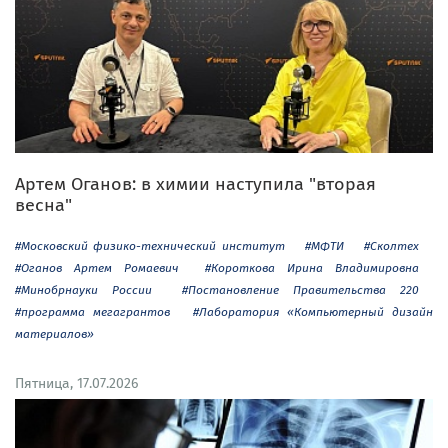
Артем Оганов: в химии наступила "вторая
весна"
#Московский физико-технический институт
#МФТИ
#Сколтех
#Оганов Артем Ромаевич
#Короткова Ирина Владимировна
#Минобрнауки России
#Постановление Правительства 220
#программа мегагрантов
#Лаборатория «Компьютерный дизайн
материалов»
Пятница, 17.07.2026