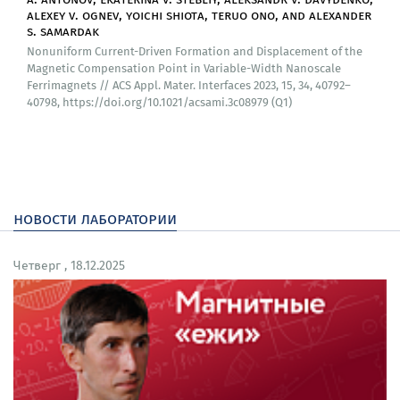
alexey v. ognev, yoichi shiota, teruo ono, and alexander
s. samardak
Сотрудничество:
Nonuniform Current-Driven Formation and Displacement of the
Magnetic Compensation Point in Variable-Width Nanoscale
Laboratory of Nano Spintronics, Division of Materials
Ferrimagnets // ACS Appl. Mater. Interfaces 2023, 15, 34, 40792–
Chemistry, Institute for Chemical Research, Kyoto
40798, https://doi.org/10.1021/acsami.3c08979 (Q1)
University
Лаборатория магноники, Саратовский
государственный университет имени Н.Г.
Чернышевского
новости лаборатории
Физико-технический институт, Северо-Восточный
Федеральный Университет им. М.К. Аммосова
Четверг , 18.12.2025