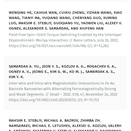
программной среде MUMAX3»
wenqing he, caihua wan, cuixiu zheng, yizhan wang, xiao
Организационные и инфраструктурные
wang, tianyi ma, yuqiang wang, chenyang guo, xuming
преобразования:
luo, maksim e. stebliy, guoqiang yu, yaowen liu, alexey v.
ognev, alexander s. samardak, and xiufeng han
Куплено новое научно-исследовательское
Field-Free Spin−Orbit Torque Switching Enabled by the Interlayer
Dzyaloshinskii−Moriya Interaction // Nano Letters, July 26, 2022,
оборудования для комплексного изучения тонких
https://doi.org/10.1021/acs.nanolett.1c04786, Q1, IF=12,262.
магнитных пленок и наноструктур, произведена
модернизация вакуумных напылительных систем для
получения образцов, увеличены вычислительные
samardak a. yu., jeon y. s., kozlov a. g., rogachev k. a.,
мощности суперкомпьютера для проведения
ognev a. v., jeong e., kim g. w., ko m. j., samardak a. s.,
микромагнитного моделирования.
kim y. k.
Inter-wire and Intra-wire Magnetostatic Interactions in Fe-Au
Образование и переподготовка кадров:
Barcode Nanowires with Alternating Ferromagnetically Strong
and Weak Segments. // Small – 2022. V.18, 47, November 24, 2022
За три года 12 членов лаборатории получили дипломы
https://doi.org/10.1002/smll.202203555, Q1, IF=15.153
бакалавра и магистра, было принято в аспирантуру 9
человек, являющихся членами научного коллектива
лаборатории. Членами научного коллектива
maksim e. stebliy, michail a. bazrov, zhimba zh.
защищено две кандидатские диссертации и одна
namsaraev, michail e. letushev, aleksei g. kozlov, valerii
докторская.
a. antonov, ekaterina v. stebliy, aleksandr v. davydenko,