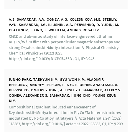
диапазоне с возможностью контроля поляризации и
затухания. Созданы прототипы генераторов
скирмионов, а также разработаны волноводы для их
a.s. samardak, a.v. ognev, a.g. kolesnikov, m.e. stebliy,
перемещения на основе ферримагнитных
v.yu. samardak, i.g. iliushin, a.a. pervishko, d. yudin, m.
материалов. Развита концепция нейроморфных
platunov, t. ono, f. wilhelm, andrey rogalev
вычислителей на основе ферримагнитных
XMCD and ab-initio study of interface-engineered ultrathin
скирмионов, работающих в субтерагерцовом
Ru/Co/W/Ru films with perpendicular magnetic anisotropy and
диапазоне, и устройств скирмионной памяти и
strong Dzyaloshinskii-Moriya interaction // Physical Chemistry
логики. В частности, разработаны прототипы
Chemical Physics 24 (2022) 8225,
бистабильной ферримагнитной ячейки SOT-MRAM
https://doi.org/10.1039/D1CP05456B , Q1, IF=3.945.
памяти (FIM SOT-MRAM), генератора скирмионов с
направляющей для их движения (FIM SOT), селектора
движения скирмионов (Skyrmion-SOT), нейроморфный
junho park, taehyun kim, gyu won kim, vladimir
bessonov, andrey telegin, ilia g. iliushin, anastasiia a.
вычислитель (элемент логики).
pervishko, dmitry yudin , aleksei yu. samardak, alexey v.
ognev, alexander s. samardak, jiung cho, young keun
Внедрение результатов исследования:
kim.
Compositional gradient induced enhancement of
Членами научного коллектива лаборатории
Dzyaloshinskii–Moriya interaction in Pt/Co/Ta heterostructures
разработана и реализована новая дополнительная
modulated by Pt–Co alloy intralayers // Acta Materialia 241 (2022)
профессиональная программа повышения
118383, https://doi.org/10.1016/j.actamat.2022.118383, Q1, IF= 9.209
квалификации «Микромагнитное моделирование в