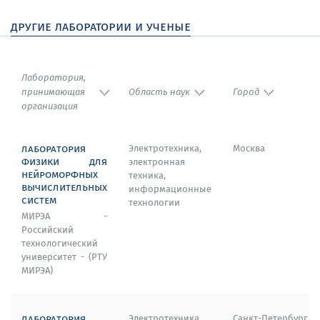
другие лаборатории и ученые
Лаборатория,
принимающая
Область наук
Город
организация
лаборатория
Электротехника,
Москва
физики для
электронная
нейроморфных
техника,
вычислительных
информационные
систем
технологии
МИРЭА -
Российский
технологический
университет - (РТУ
МИРЭА)
лаборатория
Электротехника,
Санкт-Петербург