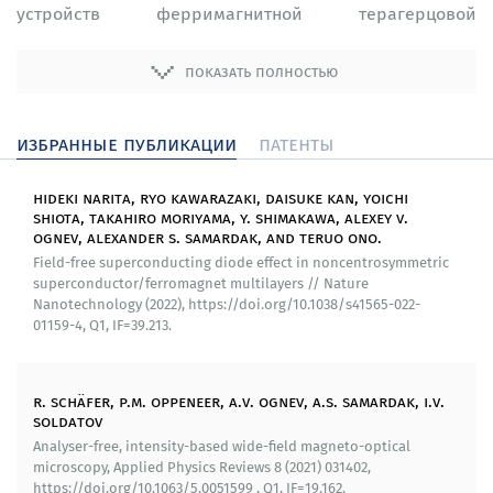
устройств ферримагнитной терагерцовой
электроники (генераторов, логических устройств,
ячеек и сред записи и хранения данных, а также
показать полностью
нейроморфных вычислителей). В итоге созданы
ферримагнитные наносистемы проведены
экспериментальные измерения SOT-эффектов,
избранные публикации
патенты
интерфейсного и межслоевого взаимодействия
Дзялошинского-Мория, изучены спиновые текстуры
hideki narita, ryo kawarazaki, daisuke kan, yoichi
для верификации теории. Развита теория,
shiota, takahiro moriyama, y. shimakawa, alexey v.
описывающая универсальность взаимосвязи между
ognev, alexander s. samardak, and teruo ono.
температурой компенсации спин-орбитального
Field-free superconducting diode effect in noncentrosymmetric
углового момента, температурой компенсации
superconductor/ferromagnet multilayers // Nature
намагниченности и температурой Кюри
Nanotechnology (2022), https://doi.org/10.1038/s41565-022-
ферримагнетиков. Разработаны теоретические
01159-4, Q1, IF=39.213.
модели, описывающие генераторы поляризованных
спиновых волн на основе ферримагнетиков с
экстремально низкими коэффициентами затухания.
r. schäfer, p.m. oppeneer, a.v. ognev, a.s. samardak, i.v.
soldatov
Разработаны и получены прототипы наноустройств на
основе структуры «тяжелый металл/ферримагнетик»
Analyser-free, intensity-based wide-field magneto-optical
microscopy, Applied Physics Reviews 8 (2021) 031402,
для генерации спиновых волн в суб- и терагерцовом
https://doi.org/10.1063/5.0051599 , Q1, IF=19.162.