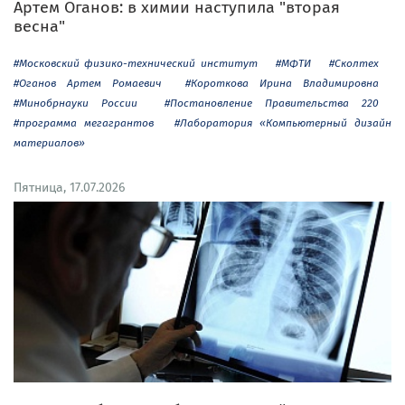
Артем Оганов: в химии наступила "вторая
весна"
#Московский физико-технический институт
#МФТИ
#Сколтех
#Оганов Артем Ромаевич
#Короткова Ирина Владимировна
#Минобрнауки России
#Постановление Правительства 220
#программа мегагрантов
#Лаборатория «Компьютерный дизайн
материалов»
Пятница, 17.07.2026