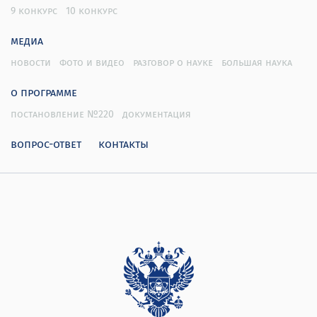
9 конкурс
10 конкурс
медиа
новости
фото и видео
разговор о науке
большая наука
о программе
постановление №220
документация
вопрос-ответ
контакты