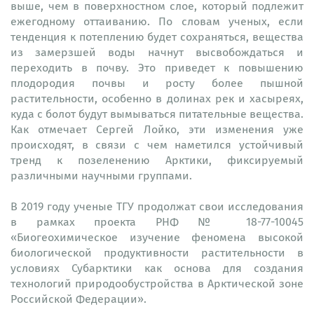
выше, чем в поверхностном слое, который подлежит
ежегодному оттаиванию. По словам ученых, если
тенденция к потеплению будет сохраняться, вещества
из замерзшей воды начнут высвобождаться и
переходить в почву. Это приведет к повышению
плодородия почвы и росту более пышной
растительности, особенно в долинах рек и хасыреях,
куда с болот будут вымываться питательные вещества.
Как отмечает Сергей Лойко, эти изменения уже
происходят, в связи с чем наметился устойчивый
тренд к позеленению Арктики, фиксируемый
различными научными группами.
В 2019 году ученые ТГУ продолжат свои исследования
в рамках проекта РНФ № 18-77-10045
«Биогеохимическое изучение феномена высокой
биологической продуктивности растительности в
условиях Субарктики как основа для создания
технологий природообустройства в Арктической зоне
Российской Федерации».