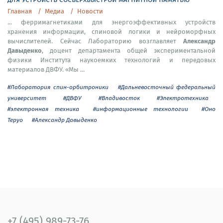
Главная
Медиа
Новости
... ферримагнетиками для энергоэффективных устройств
хранения информации, спиновой логики и нейроморфных
Александр
вычислителей. Сейчас Лабораторию возглавляет
Давыденко
, доцент департамента общей экспериментальной
физики Института наукоемких технологий и передовых
материалов ДВФУ. «Мы ...
#Лаборатория спин-орбитроники
#Дальневосточный федеральный
университет
#ДВФУ
#Владивосток
#Электротехника
#электронная техника
#информационные технологии
#Оно
Теруо
#Александр Давыденко
+7 (495) 989-73-76