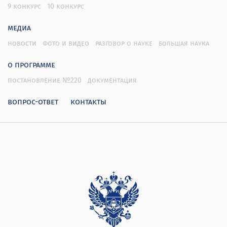
9 конкурс
10 конкурс
медиа
новости
фото и видео
разговор о науке
большая наука
о программе
постановление №220
документация
вопрос-ответ
контакты