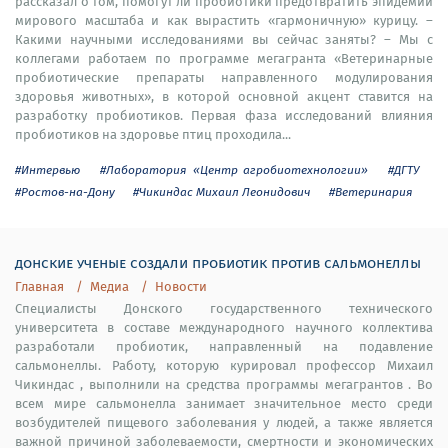
рассказал о том, помогут ли пробиотики предотвратить эпидемии
мирового масштаба и как вырастить «гармоничную» курицу. –
Какими научными исследованиями вы сейчас заняты? – Мы с
коллегами работаем по программе мегагранта «Ветеринарные
пробиотические препараты направленного модулирования
здоровья животных», в которой основной акцент ставится на
разработку пробиотиков. Первая фаза исследований влияния
пробиотиков на здоровье птиц проходила...
#Интервью
#Лаборатория «Центр агробиотехнологии»
#ДГТУ
#Ростов-на-Дону
#Чикиндас Михаил Леонидович
#Ветеринария
донские ученые создали пробиотик против сальмонеллы
Главная
Медиа
Новости
Специалисты Донского государственного технического
университета в составе международного научного коллектива
разработали пробиотик, направленный на подавление
сальмонеллы. Работу, которую курировал профессор Михаил
Чикиндас , выполнили на средства программы мегагрантов . Во
всем мире сальмонелла занимает значительное место среди
возбудителей пищевого заболевания у людей, а также является
важной причиной заболеваемости, смертности и экономических