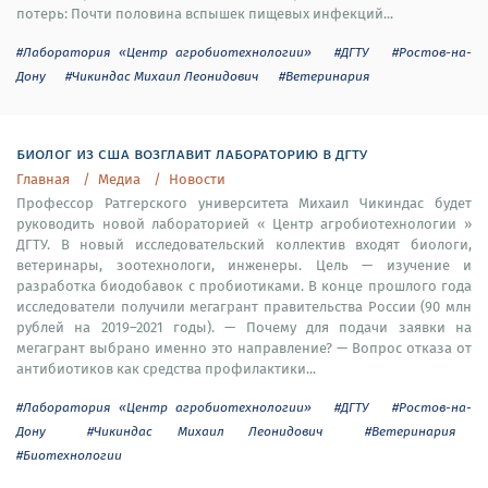
потерь: Почти половина вспышек пищевых инфекций...
#Лаборатория «Центр агробиотехнологии»
#ДГТУ
#Ростов-на-
Дону
#Чикиндас Михаил Леонидович
#Ветеринария
биолог из сша возглавит лабораторию в дгту
Главная
Медиа
Новости
Профессор Ратгерского университета Михаил Чикиндас будет
руководить новой лабораторией « Центр агробиотехнологии »
ДГТУ. В новый исследовательский коллектив входят биологи,
ветеринары, зоотехнологи, инженеры. Цель — изучение и
разработка биодобавок с пробиотиками. В конце прошлого года
исследователи получили мегагрант правительства России (90 млн
рублей на 2019–2021 годы). — Почему для подачи заявки на
мегагрант выбрано именно это направление? — Вопрос отказа от
антибиотиков как средства профилактики...
#Лаборатория «Центр агробиотехнологии»
#ДГТУ
#Ростов-на-
Дону
#Чикиндас Михаил Леонидович
#Ветеринария
#Биотехнологии