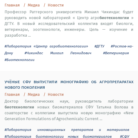
Главная
Медиа
Новости
Профессор Ратгерского университета Михаил Чикиндас будет
биотехнологии
руководить новой лабораторией « Центр агро
»
ДГТУ. В новый исследовательский коллектив входят биологи,
ветеринары, зоотехнологи, инженеры. Цель — изучение и
разработка ...
#Лаборатория «Центр агробиотехнологии»
#ДГТУ
#Ростов-на-
Дону
#Чикиндас Михаил Леонидович
#Ветеринария
#Биотехнологии
учёные сфу выпустили монографию об агропрепаратах
нового поколения
Главная
Медиа
Новости
Доктор биологических наук, руководитель лаборатории
биотехнологии
новых биоматериалов СФУ Татьяна Волова в
соавторстве с коллегами выпустила новую монографию «New
Generation Formulations of Agrochemicals: Current ...
#Лаборатория инновационных препаратов и материалов
#Лаборатория биотехнологии новых биоматериалов
#СФУ