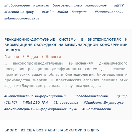
#Лаборатория механики биосовместимых материалов
#ДГТУ
#Ростов-на-Дону
#Свэйн Майкл Винцент
#Биотехнологии
#Материаловедение
реакционно-диффузные системы в биотехнологиях и
биомедицине обсуждают на международной конференции
во вгуэс
Главная
Медиа
Новости
... высокопроизводительным вычислениям динамического
поведения реакционно-диффузионных систем для решения
биотехнологии
практических задач в области
, биомедицины и
производства энергии. О практических аспектах решения этих
задач г-н Джунносуке рассказал в научном докладе....
#Вычислительно-информационный исследовательский центр
(C&IRC)
#ИПМ ДВО РАН
#Владивосток
#Окадзима Джунносуке
#Компьютерные и информационные науки
#Биотехнологии
биолог из сша возглавит лабораторию в дгту