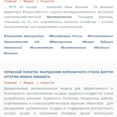
Главная
Медиа
Новости
... 10-15 лет назад» , - заключил Иван Васенев . По мнению
директора Всероссийского научно-исследовательского института
биотехнологии
сельскохозяйственной
Геннадия Карлова,
невзирая на то, что современное сельское хозяйство – основа
биоэкономики, оно представляет значительную ...
#Программа мегагрантов
#Минобрнауки России
#Постановление
Правительства 220
#Мероприятия
#Форум будущих
технологий
#Биоэкономика
#Биотехнологии
#Экология
#Климат
пермский политех: разрушения коронарного стента внутри
артерии можно избежать
Главная
Медиа
Новости
Двухуровневая математическая модель для эффективного и
безопасного восстановления сосудов сердечно-сосудистой ткани
разработана учеными Пермского Политеха. Результаты работы
опубликованы в в высокорейтинговом журнале «Materials» . Для
расширения кровеносных сосудов и поддержания достаточного
потока крови в организме человека врачи используют