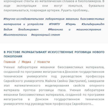
коронарные стенты из металлических сплавов и биополимеров. В
ходе эксплуатации они могут ломаться, буквально
переламываться, повреждая артерии. Рушить проблему...
#Научно-исследовательская лаборатория механики биосовместимых
материалов и устройств
#ПНИПУ
#Пермь
#Зильбершмидт
Вадим Владимирович
#Механика и машиностроение
#Биотехнологии
#коронарный стент
в ростове разрабатывают искусственные роговицы нового
поколения
Главная
Медиа
Новости
Ученые лаборатории механики биосовместимых материалов,
созданной по программе мегагрантов в Донском государственном
техническом университете под руководством профессора
Сиднейского университета Майкла Свейна (Австралия), завершили
этап математического моделирования свойств опорного
материала протеза роговицы глаза. Ученые лаборатории
механики биосовместимых материалов, созданной по программе
мегагрантов в Донском государственном техническом
университете под руководством профессора Сиднейского...