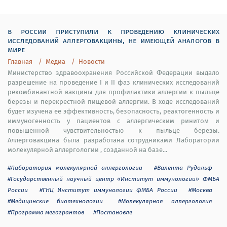
в россии приступили к проведению клинических
исследований аллерговакцины, не имеющей аналогов в
мире
Главная
Медиа
Новости
Министерство здравоохранения Российской Федерации выдало
разрешение на проведение I и II фаз клинических исследований
рекомбинантной вакцины для профилактики аллергии к пыльце
березы и перекрестной пищевой аллергии. В ходе исследований
будет изучена ее эффективность, безопасность, реактогенность и
иммуногенность у пациентов с аллергическим ринитом и
повышенной чувствительностью к пыльце березы.
Аллерговакцина была разработана сотрудниками Лаборатории
молекулярной аллергологии , созданной на базе...
#Лаборатория молекулярной аллергологии
#Валента Рудольф
#Государственный научный центр «Институт иммунологии» ФМБА
России
#ГНЦ Институт иммунологии ФМБА России
#Москва
#Медицинские биотехнологии
#Молекулярная аллергология
#Программа мегагрантов
#Постановле