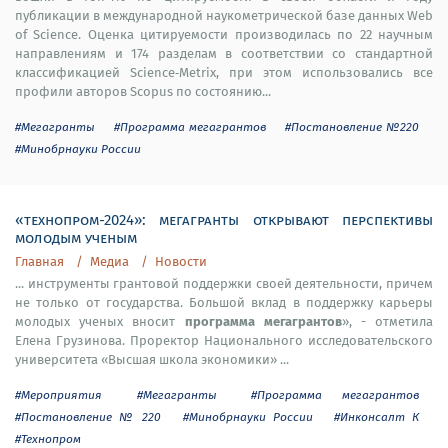
публикации в международной наукометрической базе данных Web
of Science. Оценка цитируемости производилась по 22 научным
направлениям и 174 разделам в соответствии со стандартной
классификацией Science‑Metrix, при этом использовались все
профили авторов Scopus по состоянию...
#Мегагранты
#Программа мегагрантов
#Постановление №220
#Минобрнауки России
«технопром-2024»: мегагранты открывают перспективы
молодым ученым
Главная
Медиа
Новости
... инструменты грантовой поддержки своей деятельности, причем
не только от государства. Большой вклад в поддержку карьеры
программа мегагрантов
молодых ученых вносит
», - отметила
Елена Грузинова. Проректор Национального исследовательского
университета «Высшая школа экономики» ...
#Мероприятия
#Мегагранты
#Программа мегагрантов
#Постановление № 220
#Минобрнауки России
#Инконсалт К
#Технопром