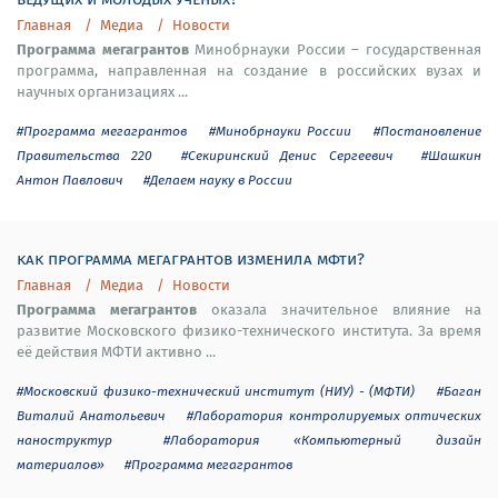
Главная
Медиа
Новости
Программа мегагрантов
Минобрнауки России – государственная
программа, направленная на создание в российских вузах и
научных организациях ...
#Программа мегагрантов
#Минобрнауки России
#Постановление
Правительства 220
#Секиринский Денис Сергеевич
#Шашкин
Антон Павлович
#Делаем науку в России
как программа мегагрантов изменила мфти?
Главная
Медиа
Новости
Программа мегагрантов
оказала значительное влияние на
развитие Московского физико-технического института. За время
её действия МФТИ активно ...
#Московский физико-технический институт (НИУ) - (МФТИ)
#Баган
Виталий Анатольевич
#Лаборатория контролируемых оптических
наноструктур
#Лаборатория «Компьютерный дизайн
материалов»
#Программа мегагрантов