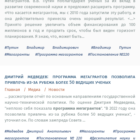
мегагрантов. В.В. Путин поблагодарил ученых за их вклад в
развитие современной науки и предложил расширить программу.
«Что касается мегагрантов, мы с 2010 года запустили эту работу, и
она действительно принесла очень хороший результат. <…>
Принято решение увеличить объем финансирования до 100
миллионов в год и продлить срок, чтобы был виден горизонт
планирования. Я знаю, что, может быть...
#Путин Владимир Владимирович
#Владимир Путин
#Мегагранты
#Программа мегагрантов
#Постановление №220
дмитрий медведев: программа мегагрантов позволила
привлечь из-за рубежа более 50 ведущих ученых
Главная
Медиа
Новости
... рассмотрели отчёт по основным направлениям государственной
научно-технической политики. По оценке Дмитрия Медведева,
программа мегагрантов
"неплохо себя показала
". "В 2022 году она
позволила привлечь из-за рубежа более 50 ведущих ученых", -
уточнил он. По словам зампреда Совета ...
#Медведев Дмитрий Анатольевич
#Мегагранты
#Программа
мегагрантов
#Постановление №220
#Десятилетие науки и