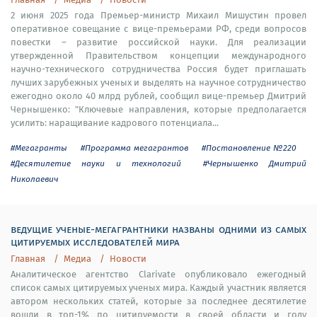
2 июня 2025 года Премьер-министр Михаил Мишустин провел
оперативное совещание с вице-премьерами РФ, среди вопросов
повестки – развитие российской науки. Для реализации
утвержденной Правительством концепции международного
научно-технического сотрудничества Россия будет приглашать
лучших зарубежных ученых и выделять на научное сотрудничество
ежегодно около 40 млрд рублей, сообщил вице-премьер Дмитрий
Чернышенко: "Ключевые направления, которые предполагается
усилить: наращивание кадрового потенциала...
#Мегагранты
#Программа мегагрантов
#Постановление №220
#Десятилетие науки и технологий
#Чернышенко Дмитрий
Николаевич
ведущие ученые-мегагрантники названы одними из самых
цитируемых исследователей мира
Главная
Медиа
Новости
Аналитическое агентство Clarivate опубликовало ежегодный
список самых цитируемых ученых мира. Каждый участник является
автором нескольких статей, которые за последнее десятилетие
вошли в топ-1% по цитируемости в своей области и году