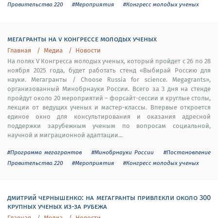
Правительства 220
#Мероприятия
#Конгресс молодых ученых
мегагранты на v конгрессе молодых ученых
Главная
Медиа
Новости
На полях V Конгресса молодых ученых, который пройдет с 26 по 28
ноября 2025 года, будет работать стенд «Выбирай Россию для
науки. Мегагранты / Choose Russia for science. Megagrants»,
организованный Минобрнауки России. Всего за 3 дня на стенде
пройдут около 20 мероприятий – форсайт-сессии и круглые столы,
лекции от ведущих ученых и мастер-классы. Впервые откроется
единое окно для консультирования и оказания адресной
поддержки зарубежным ученым по вопросам социальной,
научной и миграционной адаптации...
#Программа мегагрантов
#Минобрнауки России
#Постановление
Правительства 220
#Мероприятия
#Конгресс молодых ученых
дмитрий чернышенко: на мегагранты привлекли около 300
крупных ученых из-за рубежа
Главная
Медиа
Новости