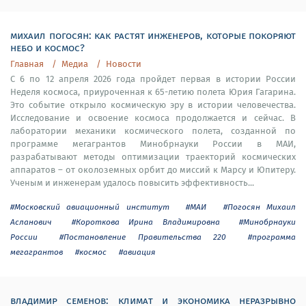
михаил погосян: как растят инженеров, которые покоряют
небо и космос?
Главная
Медиа
Новости
C 6 по 12 апреля 2026 года пройдет первая в истории России
Неделя космоса, приуроченная к 65-летию полета Юрия Гагарина.
Это событие открыло космическую эру в истории человечества.
Исследование и освоение космоса продолжается и сейчас. В
лаборатории механики космического полета, созданной по
программе мегагрантов Минобрнауки России в МАИ,
разрабатывают методы оптимизации траекторий космических
аппаратов – от околоземных орбит до миссий к Марсу и Юпитеру.
Ученым и инженерам удалось повысить эффективность...
#Московский авиационный институт
#МАИ
#Погосян Михаил
Асланович
#Короткова Ирина Владимировна
#Минобрнауки
России
#Постановление Правительства 220
#программа
мегагрантов
#космос
#авиация
владимир семенов: климат и экономика неразрывно