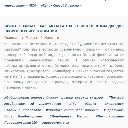
университет (НИУ)
#Кулик Сергей Павлович
ирина шрайбер: как мегагранты собирают команды для
прорывных исследований
Главная
Медиа
Новости
Как возникла Вселенная и что ее ждет в будущем? Из чего состоит
материя? Ключевые вопросы современной физики – от точных
проверок Стандартной модели до поиска "новой физики" за ее
пределами, невозможно решить в рамках классических
лабораторий, для этого необходимы установки класса мегасайенс:
синхротроны, ускорители, коллайдеры. Сейчас в России создается
сеть из 12 уникальных установок мегасайенс, которые позволяют
по-новому исследовать структуру материи и решать задачи
передовой науки...
#Лаборатория анализа данных физики высоких энергий
#Томский
государственный университет
#ТГУ
#Томск
#Иванченко
Владимир Николаевич
#Шрайбер Ирина Владимировна
#Короткова
Ирина Владимировна
#Минобрнауки России
#Постановление
Правительства 220
#программа мег