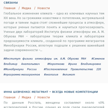
связаны
Главная
Медиа
Новости
Глобальное изменение климата – одна из ключевых научных тем
XXI века. Но за громкими новостями о потеплении, экстремальной
погоде и таянии льдов стоят сложнейшие процессы в атмосфере,
которые ученые пытаются понять и научиться прогнозировать.
Ученые двух лабораторий Института физики атмосферы им. А. М.
Обухова РАН – лаборатории теории климата и лаборатории
предсказуемости климата , созданной по программе мегагрантов
Минобрнауки России, вплотную подошли к решению важнейшей
задачи современности –...
#Институт физики атмосферы им. А.М. Обухова РАН
#Семенов
Владимир Анатольевич
#Короткова Ирина Владимировна
#Минобрнауки России
#Постановление Правительства 220
#программа мегагрантов
#экология
#климат
инна шевченко: мегагрант – всегда новые компетенции
Главная
Медиа
Новости
По данным Росстата, женщины составляют около 40%
исследователей в России, однако их доля среди руководителей