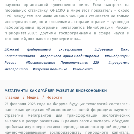
научных организаций существенно ниже. Если смотреть на
глобальную статистику ЮНЕСКО в мире этот показатель – около
33%. Между тем все чаще именно женщины становятся не только
исследователями, но и ключевыми акторами отрасли – руководят
лабораториями программы мегагрантов Минобрнауки России,
"Приоритет-2030", другими госпрограммами в сфере науки и
технологий, возглавляют университеты...
#Южный федеральный университет
#Шевченко Инна
Константиновна
#Короткова Ирина Владимировна
#Минобрнауки
России
#Постановление Правительства 220
#программа
мегагрантов
#научная политика
#экономика
мегагранты как драйвер развития биоэкономики
Главная
Медиа
Новости
25 февраля 2026 года на Форуме будущих технологий состоялась
панельная дискуссия «Биоэкономика новой формации: научные
стратегии мегагрантов для трансформации экологических
вызовов в ресурс развития». В рамках сессии эксперты обсудили
проблематику и перспективы перехода компенсаторной модели к
научно-управляемому воспроизводству природного капитала,