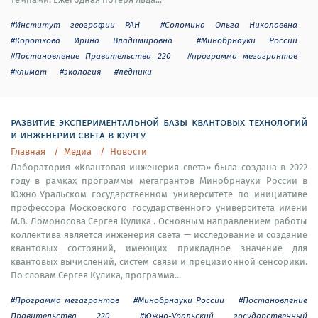
#Институт географии РАН
#Соломина Ольга Николаевна
#Короткова Ирина Владимировна
#Минобрнауки России
#Постановление Правительства 220
#программа мегагрантов
#климат
#экология
#ледники
развитие экспериментальной базы квантовых технологий
и инженерии света в юургу
Главная
Медиа
Новости
Лаборатория «Квантовая инженерия света» была создана в 2022
году в рамках программы мегагрантов Минобрнауки России в
Южно-Уральском государственном университете по инициативе
профессора Московского государственного университета имени
М.В. Ломоносова Сергея Кулика . Основным направлением работы
коллектива является инженерия света — исследование и создание
квантовых состояний, имеющих прикладное значение для
квантовых вычислений, систем связи и прецизионной сенсорики.
По словам Сергея Кулика, программа...
#Программа мегагрантов
#Минобрнауки России
#Постановление
Правительства 220
#Южно-Уральский государственный