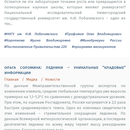
Остаются ли эти лаборатории точками роста или превращаются в
полноценные научные школы, которые меняют университет?
Национальный исследовательский Нижегородский
государственный университет им. Н.И. Лобачевского – один из
тех...
#ННГУ им. Н.И. Лобачевского
#Трофимов Олег Владимирович
#Короткова Ирина Владимировна
#Минобрнауки России
#Постановление Правительства 220
#программа мегагрантов
ольга соломина: ледники – уникальные "кладовые"
информации
Главная
Медиа
Новости
По данным Межправительственной группы экспертов по
изменению климата, средняя глобальная температура уже выросла
примерно на 1,1–1,3°C по сравнению с доиндустриальным уровнем.
При этом, по оценкам Росгидромета, Россия нагревается в 2,5 раза
быстрее среднемирового темпа. Одно из ключевых свидетельств
этих изменений – стремительное сокращение ледников. По
данным Всемирной метеорологической организации, в последние
десятилетия ледники по всему миру теряют массу рекордными
темпами. Ежегодная потеря льда...