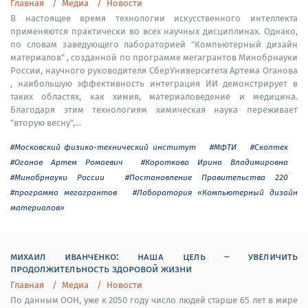
Главная
Медиа
Новости
В настоящее время технологии искусственного интеллекта
применяются практически во всех научных дисциплинах. Однако,
по словам заведующего лабораторией "Компьютерный дизайн
материалов" , созданной по программе мегагрантов Минобрнауки
России, научного руководителя СберУниверситета Артема Оганова
, наибольшую эффективность интеграция ИИ демонстрирует в
таких областях, как химия, материаловедение и медицина.
Благодаря этим технологиям химическая наука переживает
"вторую весну",...
#Московский физико-технический институт
#МФТИ
#Сколтех
#Оганов Артем Ромаевич
#Короткова Ирина Владимировна
#Минобрнауки России
#Постановление Правительства 220
#программа мегагрантов
#Лаборатория «Компьютерный дизайн
материалов»
михаил иванченко: наша цель – увеличить
продолжительность здоровой жизни
Главная
Медиа
Новости
По данным ООН, уже к 2050 году число людей старше 65 лет в мире