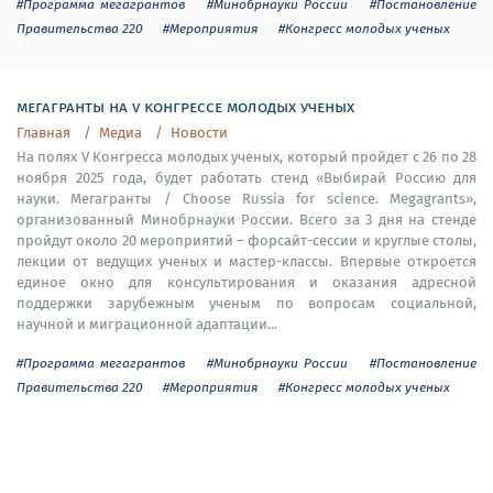
#Программа мегагрантов
#Минобрнауки России
#Постановление
Правительства 220
#Мероприятия
#Конгресс молодых ученых
мегагранты на v конгрессе молодых ученых
Главная
Медиа
Новости
На полях V Конгресса молодых ученых, который пройдет с 26 по 28
ноября 2025 года, будет работать стенд «Выбирай Россию для
науки. Мегагранты / Choose Russia for science. Megagrants»,
организованный Минобрнауки России. Всего за 3 дня на стенде
пройдут около 20 мероприятий – форсайт-сессии и круглые столы,
лекции от ведущих ученых и мастер-классы. Впервые откроется
единое окно для консультирования и оказания адресной
поддержки зарубежным ученым по вопросам социальной,
научной и миграционной адаптации...
#Программа мегагрантов
#Минобрнауки России
#Постановление
Правительства 220
#Мероприятия
#Конгресс молодых ученых