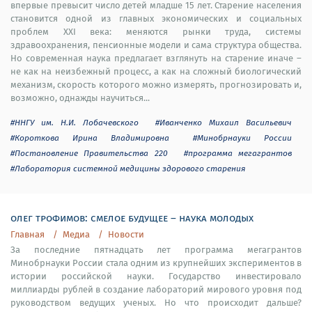
впервые превысит число детей младше 15 лет. Старение населения
становится одной из главных экономических и социальных
проблем XXI века: меняются рынки труда, системы
здравоохранения, пенсионные модели и сама структура общества.
Но современная наука предлагает взглянуть на старение иначе –
не как на неизбежный процесс, а как на сложный биологический
механизм, скорость которого можно измерять, прогнозировать и,
возможно, однажды научиться...
#ННГУ им. Н.И. Лобачевского
#Иванченко Михаил Васильевич
#Короткова Ирина Владимировна
#Минобрнауки России
#Постановление Правительства 220
#программа мегагрантов
#Лаборатория системной медицины здорового старения
олег трофимов: смелое будущее – наука молодых
Главная
Медиа
Новости
За последние пятнадцать лет программа мегагрантов
Минобрнауки России стала одним из крупнейших экспериментов в
истории российской науки. Государство инвестировало
миллиарды рублей в создание лабораторий мирового уровня под
руководством ведущих ученых. Но что происходит дальше?