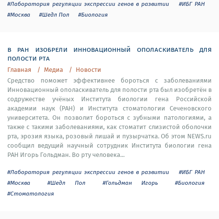
#Лаборатория регуляции экспрессии генов в развитии
#ИБГ РАН
#Москва
#Шедл Пол
#Биология
в ран изобрели инновационный ополаскиватель для
полости рта
Главная
Медиа
Новости
Средство поможет эффективнее бороться с заболеваниями
Инновационный ополаскиватель для полости рта был изобретён в
содружестве учёных Института биологии гена Российской
академии наук (РАН) и Института стоматологии Сеченовского
университета. Он позволит бороться с зубными патологиями, а
также с такими заболеваниями, как стоматит слизистой оболочки
рта, эрозия языка, розовый лишай и пузырчатка. Об этом NEWS.ru
сообщил ведущий научный сотрудник Института биологии гена
РАН Игорь Гольдман. Во рту человека...
#Лаборатория регуляции экспрессии генов в развитии
#ИБГ РАН
#Москва
#Шедл Пол
#Гольдман Игорь
#Биология
#Стоматология