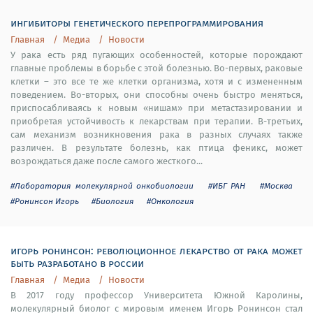
ингибиторы генетического перепрограммирования
Главная
Медиа
Новости
У рака есть ряд пугающих особенностей, которые порождают
главные проблемы в борьбе с этой болезнью. Во-первых, раковые
клетки – это все те же клетки организма, хотя и с измененным
поведением. Во-вторых, они способны очень быстро меняться,
приспосабливаясь к новым «нишам» при метастазировании и
приобретая устойчивость к лекарствам при терапии. В-третьих,
сам механизм возникновения рака в разных случаях также
различен. В результате болезнь, как птица феникс, может
возрождаться даже после самого жесткого...
#Лаборатория молекулярной онкобиологии
#ИБГ РАН
#Москва
#Ронинсон Игорь
#Биология
#Онкология
игорь ронинсон: революционное лекарство от рака может
быть разработано в россии
Главная
Медиа
Новости
В 2017 году профессор Университета Южной Каролины,
молекулярный биолог с мировым именем Игорь Ронинсон стал