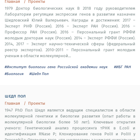
Главная
Проекты
1979 Доктор биологических наук В 2018 году руководителем
Лаборатории регуляции экспрессии генов в развитии назначен
Шидловский Юлий Валерьевич. Награды и достижения: 2017 –
Эксперт РНФ (Россия). 2016 – Эксперт РАН (Россия). 2016 –
Профессор РАН (Россия). 2016 – Персональный грант РФФИ
молодым докторам наук (Россия). 2014 – Эксперт РФФИ (Россия).
2014, 2017 – Эксперт научно-технической сферы (федеральный
реестр экспертов). 2010–2011 – Персональный грант молодым
ученым в области молекулярной...
#Институт биологии гена Российской академии наук
#ИБГ РАН
#Биология
#Шедл Пол
шедл пол
Главная
Проекты
1947 PhD Пол Шедл является ведущим специалистом в области
молекулярной генетики и биологии развития (опыт работы в
молекулярной биологии более 50 лет). Ключевые открытия
ученого: Генетический анализ процессинга тРНК в E.coli и
идентификация RNase P; Клонирование генов PolII и PolIII у
Drosophila; Открытие того, что нуклеосомы занимают уникальные