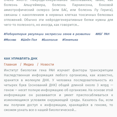
болезнь Альцгеймера, болезнь Паркинсона, боковой
амиотрофический склероз (или БАС, или болезнь Лу Герига),
связаны с накоплением в нервных клетках токсичных белковых
отложений. Обычно эти нейродегенеративные белки нужны для
чего-то полезного, но иногда, как говорится...
#Лаборатория регуляции экспрессии генов в развитии
#ИБГ РАН
#Москва
#Шедл Пол
#Биология
#Генетика
как управлять днк
Главная
Медиа
Новости
Институт биологии гена РАН изучает факторы транскрипции
Наследственная информация любого организма, как известно,
хранится в молекуле ДНК. У человека последовательность из
четырех букв (оснований ДНК) общей длиной около 3 млрд —
геном — несет полную информацию об организме. На основе этой
информации он развивается и умеет приспосабливаться к
изменяющимся условиям окружающей среды. Казалось бы, если
мы получим доступ к информации, хранящейся в геноме, то
сможем узнать все о нашей биологической...