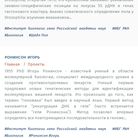
сиквенс-специфические позиции на локусах 5S рДНК и генах
гистонового кластера; Анализ соматического определения пола у
Drosophila: изучение механизмов...
#Институт биологии гена Российской академии наук
#ИБГ РАН
#Биология
#Шедл Пол
ронинсон игорь
Главная
Проекты
1955 PhD Игорь Ронинсон - известный ученый в области
молекулярной биологии, специалист международного уровня в
создании противоопухолевых лекарств. Ученый первым
предложил новые генетические методы для идентификации
молекулярных мишеней лекарств. Это произошло до того, как
термин “геномика” был введен в научный язык. Первый метод
называется “ренатурация ДНК в геле” (часто встречается
выражение “гели Ронинсона”). Метод позволил впервые
определять все повторяющиеся последовательности в геноме...
#Институт биологии гена Российской академии наук
#ИБГ РАН
#Биология
#Ронинсон Игорь