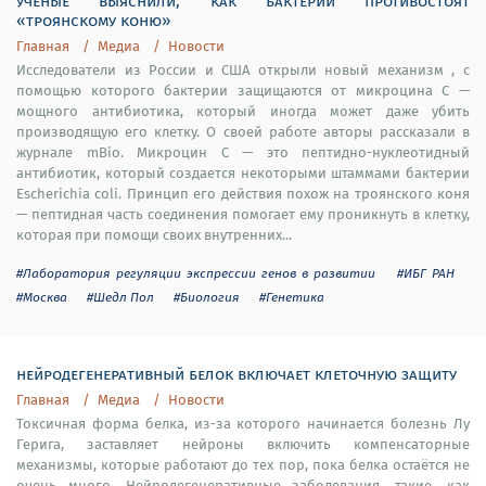
ученые выяснили, как бактерии противостоят
«троянскому коню»
Главная
Медиа
Новости
Исследователи из России и США открыли новый механизм , с
помощью которого бактерии защищаются от микроцина С —
мощного антибиотика, который иногда может даже убить
производящую его клетку. О своей работе авторы рассказали в
журнале mBio. Микроцин С — это пептидно-нуклеотидный
антибиотик, который создается некоторыми штаммами бактерии
Escherichia coli. Принцип его действия похож на троянского коня
— пептидная часть соединения помогает ему проникнуть в клетку,
которая при помощи своих внутренних...
#Лаборатория регуляции экспрессии генов в развитии
#ИБГ РАН
#Москва
#Шедл Пол
#Биология
#Генетика
нейродегенеративный белок включает клеточную защиту
Главная
Медиа
Новости
Токсичная форма белка, из-за которого начинается болезнь Лу
Герига, заставляет нейроны включить компенсаторные
механизмы, которые работают до тех пор, пока белка остаётся не
очень много. Нейродегенеративные заболевания, такие, как