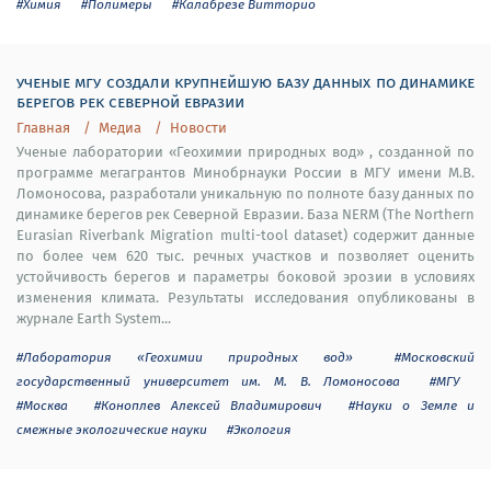
#Химия
#Полимеры
#Калабрезе Витторио
ученые мгу создали крупнейшую базу данных по динамике
берегов рек северной евразии
Главная
Медиа
Новости
Ученые лаборатории «Геохимии природных вод» , созданной по
программе мегагрантов Минобрнауки России в МГУ имени М.В.
Ломоносова, разработали уникальную по полноте базу данных по
динамике берегов рек Северной Евразии. База NERM (The Northern
Eurasian Riverbank Migration multi-tool dataset) содержит данные
по более чем 620 тыс. речных участков и позволяет оценить
устойчивость берегов и параметры боковой эрозии в условиях
изменения климата. Результаты исследования опубликованы в
журнале Earth System...
#Лаборатория «Геохимии природных вод»
#Московский
государственный университет им. М. В. Ломоносова
#МГУ
#Москва
#Коноплев Алексей Владимирович
#Науки о Земле и
смежные экологические науки
#Экология