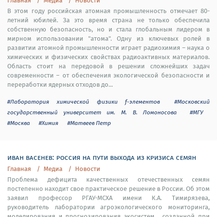
Главная
Медиа
Новости
В этом году российская атомная промышленность отмечает 80-
летний юбилей. За это время страна не только обеспечила
собственную безопасность, но и стала глобальным лидером в
мирном использовании "атома". Одну из ключевых ролей в
развитии атомной промышленности играет радиохимия – наука о
химических и физических свойствах радиоактивных материалов.
Область стоит на передовой в решении сложнейших задач
современности – от обеспечения экологической безопасности и
переработки ядерных отходов до...
#Лаборатория химической физики f-элементов
#Московский
государственный университет им. М. В. Ломоносова
#МГУ
#Москва
#Химия
#Матвеев Петр
иван васенев: россия на пути выхода из кризиса семян
Главная
Медиа
Новости
Проблема дефицита качественных отечественных семян
постепенно находит свое практическое решение в России. Об этом
заявил профессор РГАУ-МСХА имени К.А. Тимирязева,
руководитель лаборатории агроэкологического мониторинга,
моделирования и прогнозирования экосистем , созданной при