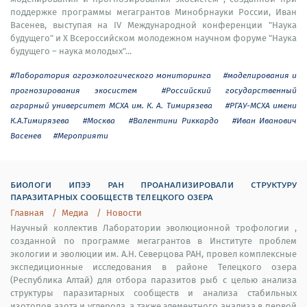
поддержке программы мегагрантов Минобрнауки России, Иван
Васенев, выступая на IV Международной конференции "Наука
будущего" и X Всероссийском молодежном научном форуме "Наука
будущего – наука молодых"...
#Лаборатория агроэкологического мониторинга
#моделирования и
прогнозирования экосистем
#Российский государственный
аграрный университет МСХА им. К. А. Тимирязева
#РГАУ-МСХА имени
К.А.Тимирязева
#Москва
#Валентини Риккардо
#Иван Иванович
Васенев
#Мероприяти
биологи ипээ ран проанализировали структуру
паразитарных сообществ телецкого озера
Главная
Медиа
Новости
Научный коллектив Лаборатории эволюционной трофологии ,
созданной по программе мегагрантов в Институте проблем
экологии и эволюции им. А.Н. Северцова РАН, провел комплексные
экспедиционные исследования в районе Телецкого озера
(Республика Алтай) для отбора паразитов рыб с целью анализа
структуры паразитарных сообществ и анализа стабильных
изотопов азота и углерода, а также элементного анализа в первой