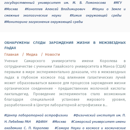
государственный университет им. М. В. Ломоносова
#МГУ
#Москва
#Коноплев Алексей Владимирович
#Науки о Земле и
смежные экологические науки
#Химия окружающей среды
#Мониторинг загрязнения окружающей среды
обнаружены следы зарождения жизни в межзвездных
льдах
Главная
Медиа
Новости
Ученые Самарского университета имени Королева в
сотрудничестве с учеными Гавайского университета в Маноа (США)
первыми в мире экспериментально доказали, что в межзвездных
льдах в глубоком космосе под влиянием галактических лучей
может образовываться важное для процессов зарождения жизни
органическое соединение - предшественник молочной кислоты
лактальдегид. Проведение экспериментов стало возможным
благодаря специальной установке мирового уровня,
разработанной в Центре лабораторной астрофизики в...
#Центр лабораторной астрофизики
#Физический институт им. П.
Н. Лебедева РАН
#ФИАН
#Москва
#Самарский университет имени
академика С. П. Королева
#Самара Науки о космосе и космические