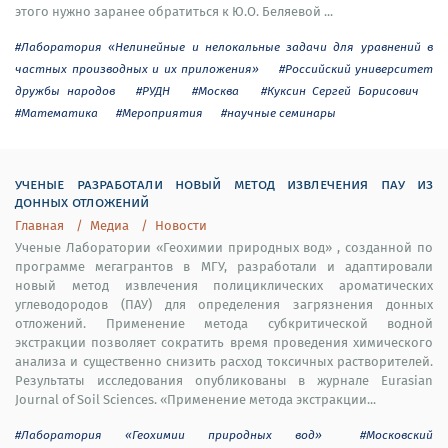
этого нужно заранее обратиться к Ю.О. Беляевой ...
#Лаборатория «Нелинейные и нелокальные задачи для уравнений в
частных производных и их приложения»
#Российский университет
дружбы народов
#РУДН
#Москва
#Куксин Сергей Борисович
#Математика
#Мероприятия
#научные семинары
ученые разработали новый метод извлечения пау из
донных отложений
Главная
Медиа
Новости
Ученые Лаборатории «Геохимии природных вод» , созданной по
программе мегагрантов в МГУ, разработали и адаптировали
новый метод извлечения полициклических ароматических
углеводородов (ПАУ) для определения загрязнения донных
отложений. Применение метода субкритической водной
экстракции позволяет сократить время проведения химического
анализа и существенно снизить расход токсичных растворителей.
Результаты исследования опубликованы в журнале Eurasian
Journal of Soil Sciences. «Применение метода экстракции...
#Лаборатория «Геохимии природных вод»
#Московский