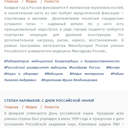
Главная
Медиа
Новости
Каждый год в России фиксируется 9 миллионов переломов костей,
и значительная часть из них требует хирургической фиксации —
пластинами и винтами . Десятилетиями «золотым стандартом»
оставался титан — надёжный металл. Но у него есть
принципиальный недостаток: в ряде случаев пациенту требуется
повторная операция для удаления конструкции. Это
дополнительная нагрузка, риски, наркоз, восстановление. В
рамках программы мегагрантов Минобрнауки России ученые
Российского университета медицины Минздрава России...
#Лаборатория медицинской биорезорбции и биорезистентности
#Российский университет медицины Минздрава России
#Москва
#Науки о здоровье
#Медицина
#Новые материалы
#Редько
Николай Андреевич
#Короткова Ирина Владимировна
степан калмыков: с днем российской науки!
Главная
Медиа
Новости
8 февраля отмечается День российской науки. Праздник всех
ученых страны был учрежден в июне 1999 года и приурочен к дате
основания Российской академии наук. Ключевые задачи РАН –