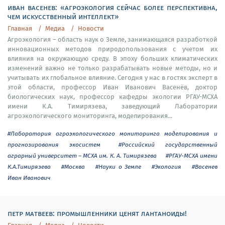
иван васенев: «агроэкология сейчас более перспективна,
чем искусственный интеллект»
Главная
Медиа
Новости
Агроэкология – область наук о Земле, занимающаяся разработкой
инновационных методов природопользования с учетом их
влияния на окружающую среду. В эпоху больших климатических
изменений важно не только разрабатывать новые методы, но и
учитывать их глобальное влияние. Сегодня у нас в гостях эксперт в
этой области, профессор Иван Иванович Васенёв, доктор
биологических наук, профессор кафедры экологии РГАУ-МСХА
имени К.А. Тимирязева, заведующий Лаборатории
агроэкологического мониторинга, моделирования...
#Лаборатория агроэкологического мониторинга моделирования и
прогнозирования экосистем
#Российский государственный
аграрный университет – МСХА им. К. А. Тимирязева
#РГАУ-МСХА имени
К.А.Тимирязева
#Москва
#Науки о Земле
#Экология
#Васенев
Иван Иванович
петр матвеев: промышленники ценят лантаноиды!