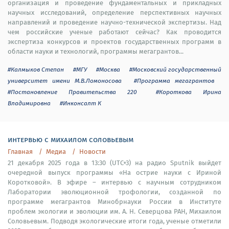
организация и проведение фундаментальных и прикладных
научных исследований, определение перспективных научных
направлений и проведение научно-технической экспертизы. Над
чем российские ученые работают сейчас? Как проводится
экспертиза конкурсов и проектов государственных программ в
области науки и технологий, программы мегагрантов...
#Калмыков Степан
#МГУ
#Москва
#Московский государственный
университет имени М.В.Ломоносова
#Программа мегагрантов
#Постановление Правительства 220
#Короткова Ирина
Владимировна
#Инконсалт К
интервью с михаилом соловьевым
Главная
Медиа
Новости
21 декабря 2025 года в 13:30 (UTC+3) на радио Sputnik выйдет
очередной выпуск программы «На острие науки с Ириной
Коротковой». В эфире – интервью с научным сотрудником
Лаборатории эволюционной трофологии, созданной по
программе мегагрантов Минобрнауки России в Институте
проблем экологии и эволюции им. А. Н. Северцова РАН, Михаилом
Соловьевым. Подводя экологические итоги года, ученые отметили