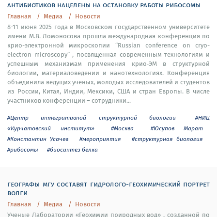
антибиотиков нацелены на остановку работы рибосомы
Главная
Медиа
Новости
8-11 июня 2025 года в Московском государственном университете
имени М.В. Ломоносова прошла международная конференция по
крио-электронной микроскопии “Russian conference on cryo-
electron microscopy” , посвященная современным технологиям и
успешным механизмам применения крио‑ЭМ в структурной
биологии, материаловедении и нанотехнологиях. Конференция
объединила ведущих ученых, молодых исследователей и студентов
из России, Китая, Индии, Мексики, США и стран Европы. В числе
участников конференции – сотрудники...
#Центр интегративной структурной биологии
#НИЦ
«Курчатовский институт»
#Москва
#Юсупов Марат
#Константин Усачев
#мероприятия
#структурная биология
#рибосомы
#биосинтез белка
географы мгу составят гидролого-геохимический портрет
волги
Главная
Медиа
Новости
Ученые Лаборатории «Геохимии природных вод» , созданной по