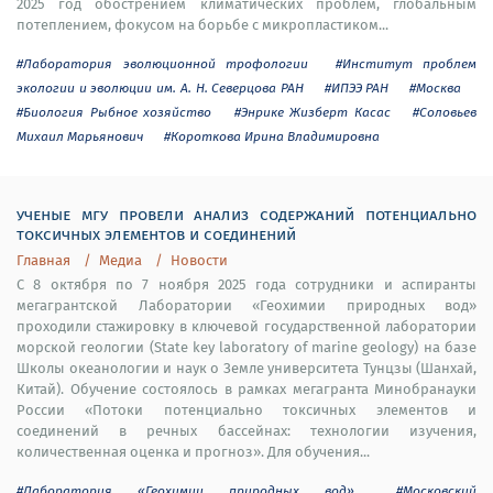
2025 год обострением климатических проблем, глобальным
потеплением, фокусом на борьбе с микропластиком...
#Лаборатория эволюционной трофологии
#Институт проблем
экологии и эволюции им. А. Н. Северцова РАН
#ИПЭЭ РАН
#Москва
#Биология Рыбное хозяйство
#Энрике Жизберт Касас
#Соловьев
Михаил Марьянович
#Короткова Ирина Владимировна
ученые мгу провели анализ содержаний потенциально
токсичных элементов и соединений
Главная
Медиа
Новости
С 8 октября по 7 ноября 2025 года сотрудники и аспиранты
мегагрантской Лаборатории «Геохимии природных вод»
проходили стажировку в ключевой государственной лаборатории
морской геологии (State key laboratory of marine geology) на базе
Школы океанологии и наук о Земле университета Тунцзы (Шанхай,
Китай). Обучение состоялось в рамках мегагранта Минобранауки
России «Потоки потенциально токсичных элементов и
соединений в речных бассейнах: технологии изучения,
количественная оценка и прогноз». Для обучения...
#Лаборатория «Геохимии природных вод»
#Московский