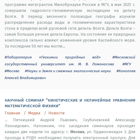
программе мегагрантов Минобрнауки России в МГУ, в мае 2025 г.
совершили гидролого-геохимическую экспедицию на дельту
Волги. В период весеннего половодья географы изучили
распределение расхода воды и геохимические характеристики
стока в пределах всей русловой сети дельты Волги. Дельта Волги –
самая большая речная дельта Европы. На состояние ее природных
комплексов сильно влияют изменения уровня Каспийского моря.
За последние 50 лет мы могли...
#Лаборатория «Геохимии природных вод»
#Московский
государственный университет им. М. В. Ломоносова
#МГУ
#Москва
#Науки о Земле и смежные экологические науки
#Коноплев
Алексей Владимирович
научный семинар "кинетические и нелинейные уравнения
математической физики"
Главная
Медиа
Новости
... Пятницкий Андрей Львович, Скубачевский Александр
Леонидович. Напомним, что заседания семинаров проходят
Москва
каждые две недели по адресу: г.
, ул. Орджоникидзе 3. Для
прохода в РУДН необходимо получить электронный пропуск. Для