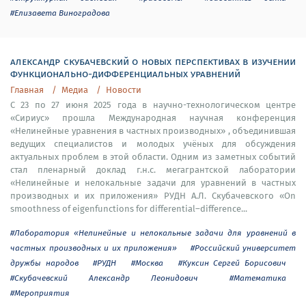
#Елизавета Виноградова
александр скубачевский о новых перспективах в изучении
функционально-дифференциальных уравнений
Главная
Медиа
Новости
С 23 по 27 июня 2025 года в научно-технологическом центре
«Сириус» прошла Международная научная конференция
«Нелинейные уравнения в частных производных» , объединившая
ведущих специалистов и молодых учёных для обсуждения
актуальных проблем в этой области. Одним из заметных событий
стал пленарный доклад г.н.с. мегагрантской лаборатории
«Нелинейные и нелокальные задачи для уравнений в частных
производных и их приложения» РУДН А.Л. Скубачевского «On
smoothness of eigenfunctions for differential–difference...
#Лаборатория «Нелинейные и нелокальные задачи для уравнений в
частных производных и их приложения»
#Российский университет
дружбы народов
#РУДН
#Москва
#Куксин Сергей Борисович
#Скубачевский Александр Леонидович
#Математика
#Мероприятия