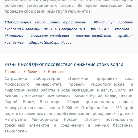
половине вегетационного сезона. Во время экспедиции был
проведен сбор различных групп гельминтов...
#Лаборатория эволюционной трофологии
#Институт проблем
экологии и эволюции им. А. Н. Северцова РАН
#ИПЭЭ РАН
#Москва
#Биология
#сельское хозяйство
#лесное хозяйство
#рыбное
хозяйство
#Энрике Жизберт Касас
ученые исследуют последствия снижения стока волги
Главная
Медиа
Новости
Сотрудники Лаборатории «Геохимии природных вод»
Московского университета провели гидрологические и
гидрохимические работы в ходе экспедиции в дельту Волги на
основных магистральных рукавах - Бузане, Бушме, Болде, Кизани,
Старой Волге, Бахтемире. Общая протяженность водных
маршрутов составила около 2 000 км. Отобрано более 250 проб
воды и взвешенных наносов. Исследования проводились в рамках
мегагранта Минобрнауки России «Потоки потенциально
токсичных элементов и соединений в речных бассейнах:
технологии...