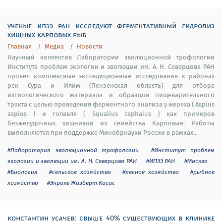
ученые ипээ ран исследуют ферментативный гидролиз
хищных карповых рыб
Главная
Медиа
Новости
Научный коллектив Лаборатории эволюционной трофологии
Института проблем экологии и эволюции им. А. Н. Северцова РАН
провел комплексные экспедиционные исследования в районах
рек Сура и Илим (Пензенская область) для отбора
ихтиологического материала и образцов пищеварительного
тракта с целью проведения ферментного анализа у жереха ( Aspius
aspius ) и голавля ( Squalius cephalus ) как примеров
безжелудочных хищников из семейства Карповые. Работы
выполняются при поддержке Минобрнауки России в рамках...
#Лаборатория эволюционной трофологии
#Институт проблем
экологии и эволюции им. А. Н. Северцова РАН
#ИПЭЭ РАН
#Москва
#Биология
#сельское хозяйство
#лесное хозяйство
#рыбное
хозяйство
#Энрике Жизберт Касас
константин усачев: свыше 40% существующих в клинике