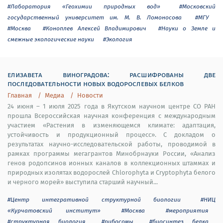
#Лаборатория «Геохимии природных вод»
#Московский
государственный университет им. М. В. Ломоносова
#МГУ
#Москва
#Коноплев Алексей Владимирович
#Науки о Земле и
смежные экологические науки
#Экология
елизавета виноградова: расшифрованы две
последовательности новых водорослевых белков
Главная
Медиа
Новости
24 июня – 1 июля 2025 года в Якутском научном центре СО РАН
прошла Всероссийская научная конференция с международным
участием «Растения в изменяющемся климате: адаптация,
устойчивость и продукционный процесс». С докладом о
результатах научно-исследовательской работы, проводимой в
рамках программы мегагрантов Минобрнауки России, «Анализ
генов родопсинов ионных каналов в коллекционных штаммах и
природных изолятах водорослей Chlorophyta и Cryptophyta белого
и черного морей» выступила старший научный...
#Центр интегративной структурной биологии
#НИЦ
«Курчатовский институт»
#Москва
#мероприятия
#структурная биология
#рибосомы
#биосинтез белка