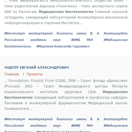
... Член Американского микробиологического общества (ASM). -
Член редколлегии журнала «Генетика». - Член экспертного совета
Медицинские биотехнологии
ВАК по биологии.
Главный научный
сотрудник, заведующий лабораторией молекулярных механизмов
нейродегенерации и старения Института ...
#Институт молекулярной биологии имени В. А. Энгельгардта
Российской академии наук
#ИМБ РАН
#Медицинские
биотехнологии
#Миронов Александр Сергеевич
нудлер евгений александрович
Главная
Проекты
... Foundation Finalist Prize (США). 2006 – Грант фонда «Династия»
(Россия). 2002 – Грант Международного центра Фогарти
Медицинские
Национального института здоровья США.
биотехнологии
Заведующий лабораторией и профессор кафедры
биохимии и молекулярной фармакологии Медицинской школы
Университета ...
#Институт молекулярной биологии имени В. А. Энгельгардта
Российской академии наук
#ИМБ РАН
#Медицинские
биотехнологии
#Нудлер Евгений Александрович