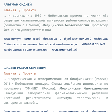
альтман сидней
Главная
Проекты
... и достижения: 1989 – Нобелевская премия по химии «За
открытие каталитической активности рибонуклеиновых кислот»
Медицинские биотехнологии
(совместно с Т. Чеком).
Профессор
Йельского университета (США)
#Институт химической биологии и фундаментальной медицины
Сибирского отделения Российской академии наук
#ИХБФМ СО РАН
#Медицинские биотехнологии
#Альтман Сидней
фадеев роман сергеевич
Главная
Проекты
... "Теоретическая и экспериментальная биофизика'11" (Россия).
2011 - Победитель конкурса Фонда содействия инновациям по
Медицинские биотехнологии
программе "УМНИК" (Россия).
Заведующий лабораторией фармакологической регуляции
клеточной резистентности Института теоретической и
экспериментальной ...
#Институт теоретической и экспериментальной биофизики