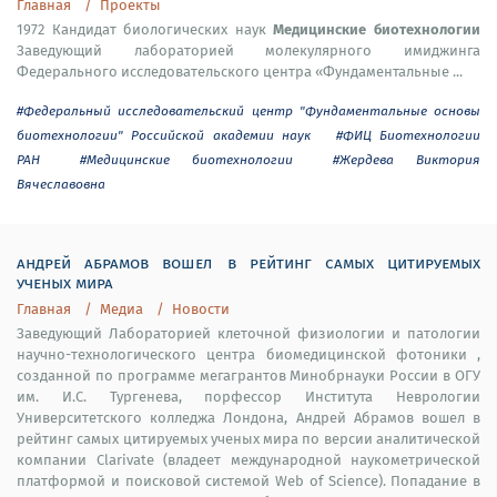
Главная
Проекты
Медицинские биотехнологии
1972 Кандидат биологических наук
Заведующий лабораторией молекулярного имиджинга
Федерального исследовательского центра «Фундаментальные ...
#Федеральный исследовательский центр "Фундаментальные основы
биотехнологии" Российской академии наук
#ФИЦ Биотехнологии
РАН
#Медицинские биотехнологии
#Жердева Виктория
Вячеславовна
андрей абрамов вошел в рейтинг самых цитируемых
ученых мира
Главная
Медиа
Новости
Заведующий Лабораторией клеточной физиологии и патологии
научно-технологического центра биомедицинской фотоники ,
созданной по программе мегагрантов Минобрнауки России в ОГУ
им. И.С. Тургенева, порфессор Института Неврологии
Университетского колледжа Лондона, Андрей Абрамов вошел в
рейтинг самых цитируемых ученых мира по версии аналитической
компании Clarivate (владеет международной наукометрической
платформой и поисковой системой Web of Science). Попадание в