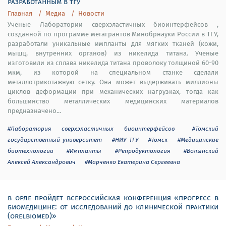
разработанным в тгу
Главная
Медиа
Новости
Ученые Лаборатории сверхэластичных биоинтерфейсов ,
созданной по программе мегагрантов Минобрнауки России в ТГУ,
разработали уникальные импланты для мягких тканей (кожи,
мышц, внутренних органов) из никелида титана. Ученые
изготовили из сплава никелида титана проволоку толщиной 60-90
мкм, из которой на специальном станке сделали
металлотрикотажную сетку. Она может выдерживать миллионы
циклов деформации при механических нагрузках, тогда как
большинство металлических медицинских материалов
предназначено...
#Лаборатория сверхэластичных биоинтерфейсов
#Томский
государственный университет
#НИУ ТГУ
#Томск
#Медицинские
биотехнологии
#Импланты
#Репродуктология
#Волынский
Алексей Александрович
#Марченко Екатерина Сергеевна
в орле пройдет всероссийская конференция «прогресс в
биомедицине: от исследований до клинической практики
(orelbiomed)»