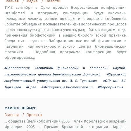
Главная
Медиа
Новости
11-13 сентября в Орле пройдет Всероссийская конференция
OrelBioMed. В программу конференции будут включены
пленарные лекции, устные доклады и стендовые сообщения.
Событие объединит исследователей физиологических процессов
в клеточных культурах и тканях ученых, разрабатывающих методы
применения биофотоники в медико-биологической практике.
Среди них – ученые Лаборатория клеточной физиологии и
патологии научно-технологического центра биомедицинской
фотоники . Подробная программа конференции будет
сформирована...
#Лаборатория клеточной физиологии и патологии научно-
технологического центра биомедицинской фотоники
#Орловский
государственный университет им. И. С. Тургенева
#ОГУ им. И.С.
Тургенева
#Орел
#Медицинские биотехнологии
#Мероприятия
мартин шеймус
Главная
Проекты
... общества (Великобритании). 2006 – Член Королевской академии
Ирландии. 2005 – Премия Британской ассоциации Чарльза