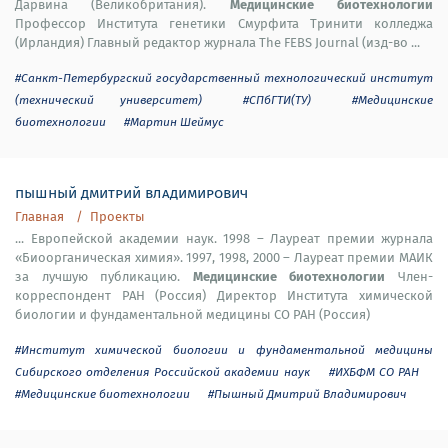
Медицинские биотехнологии
Дарвина (Великобритания).
Профессор Института генетики Смурфита Тринити колледжа
(Ирландия) Главный редактор журнала The FEBS Journal (изд-во ...
#Санкт-Петербургский государственный технологический институт
(технический университет)
#СПбГТИ(ТУ)
#Медицинские
биотехнологии
#Мартин Шеймус
пышный дмитрий владимирович
Главная
Проекты
... Европейской академии наук. 1998 – Лауреат премии журнала
«Биоорганическая химия». 1997, 1998, 2000 – Лауреат премии МАИК
Медицинские биотехнологии
за лучшую публикацию.
Член-
корреспондент РАН (Россия) Директор Института химической
биологии и фундаментальной медицины СО РАН (Россия)
#Институт химической биологии и фундаментальной медицины
Сибирского отделения Российской академии наук
#ИХБФМ СО РАН
#Медицинские биотехнологии
#Пышный Дмитрий Владимирович