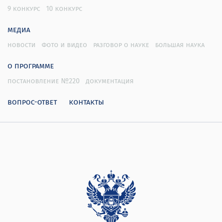
9 конкурс
10 конкурс
медиа
новости
фото и видео
разговор о науке
большая наука
о программе
постановление №220
документация
вопрос-ответ
контакты