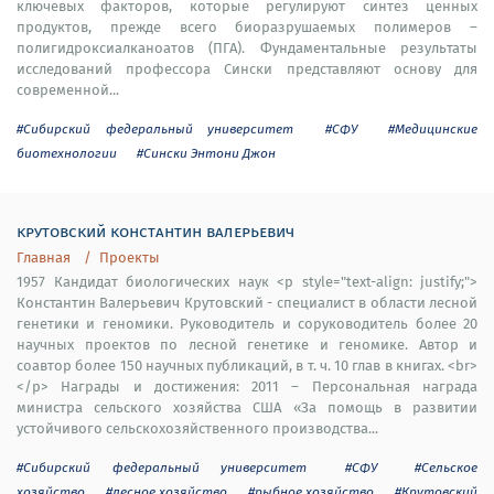
ключевых факторов, которые регулируют синтез ценных
продуктов, прежде всего биоразрушаемых полимеров –
полигидроксиалканоатов (ПГА). Фундаментальные результаты
исследований профессора Сински представляют основу для
современной...
#Сибирский федеральный университет
#СФУ
#Медицинские
биотехнологии
#Сински Энтони Джон
крутовский константин валерьевич
Главная
Проекты
1957 Кандидат биологических наук <p style="text-align: justify;">
Константин Валерьевич Крутовский - специалист в области лесной
генетики и геномики. Руководитель и соруководитель более 20
научных проектов по лесной генетике и геномике. Автор и
соавтор более 150 научных публикаций, в т. ч. 10 глав в книгах. <br>
</p> Награды и достижения: 2011 – Персональная награда
министра сельского хозяйства США «За помощь в развитии
устойчивого сельскохозяйственного производства...
#Сибирский федеральный университет
#СФУ
#Сельское
хозяйство
#лесное хозяйство
#рыбное хозяйство
#Крутовский