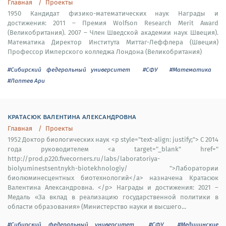
Главная
Проекты
1950 Кандидат физико-математических наук Награды и
достижения: 2011 – Премия Wolfson Research Merit Award
(Великобритания). 2007 – Член Шведской академии наук Швеция).
Математика Директор Института Миттаг-Леффлера (Швеция)
Профессор Имперского колледжа Лондона (Великобритания)
#Сибирский федеральный университет
#СФУ
#Математика
#Лаптев Ари
кратасюк валентина александровна
Главная
Проекты
1952 Доктор биологических наук <p style="text-align: justify;"> С 2014
года руководителем <a target="_blank" href="
http://prod.p220.fivecorners.ru/labs/laboratoriya-
biolyuminestsentnykh-biotekhnologiy/ ">Лаборатории
биолюминесцентных биотехнологий</a> назначена Кратасюк
Валентина Александровна. </p> Награды и достижения: 2021 –
Медаль «За вклад в реализацию государственной политики в
области образования» (Министерство науки и высшего...
#Сибирский федеральный университет
#СФУ
#Медицинские