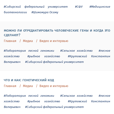
#Сибирский федеральный университет
#СФУ
#Медицинские
биотехнологии
#Шимомура Осаму
можно ли отредактировать человеческие гены и когда это
сделают?
Главная
Медиа
Видео и интервью
#Лаборатория лесной геномики
#Сельское хозяйство
#лесное
хозяйство
#рыбное хозяйство
#Крутовский Константин
Валерьевич
#Сибирский федеральный университет
что и как: генетический код
Главная
Медиа
Видео и интервью
#Лаборатория лесной геномики
#Сельское хозяйство
#лесное
хозяйство
#рыбное хозяйство
#Крутовский Константин
Валерьевич
#Сибирский федеральный университет