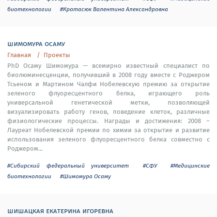
биотехнологии
#Кратасюк Валентина Александровна
шимомура осаму
Главная
Проекты
PhD Осаму Шимомура — всемирно известный специалист по
биолюминесценции, получивший в 2008 году вместе с Роджером
Тсьеном и Мартином Чалфи Нобелевскую премию за открытие
зеленого флуоресцентного белка, играющего роль
универсальной генетической метки, позволяющей
визуализировать работу генов, поведение клеток, различные
физиологические процессы. Награды и достижения: 2008 –
Лауреат Нобелевской премии по химии за открытие и развитие
использования зеленого флуоресцентного белка совместно с
Роджером...
#Сибирский федеральный университет
#СФУ
#Медицинские
биотехнологии
#Шимомура Осаму
шишацкая екатерина игоревна