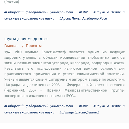
(Россия)
#Сибирский федеральный университет
#СФУ
#Науки о Земле и
смежные экологические науки
#Арсак Пенья Альберто Хосе
шульце эрнст-детлеф
Главная
Проекты
1941 PhD Шульце Эрнст-Детлеф является одним из ведущих
мировых ученых в области исследований глобальных циклов
жизни важных элементов углерода, кислорода, водорода и азота.
Результаты его исследований являются важной основой для
практического применения и успеха климатической политики.
Ученый является самым цитируемым автором в мире по экологии.
Награды и достижения: 2008 – Федеральный крест I степени
(Германия). 2007 – Премия Межправительственной группы
экспертов по изменению климата IPCC...
#Сибирский федеральный университет
#СФУ
#Науки о Земле и
смежные экологические науки
#Шульце Эрнст-Детлеф