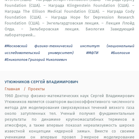
Foundation (США). – Награда Klingenstein Foundation (США). –
Награда The Ellison Medical Foundation (США). – Награда Cody
Foundation (США). – Награда Hope for Depression Research
Foundation (США). – Энгельгардтовская лекция. – Лекция Ллойд
Олда. – Зильберовская лекция. Биология Заведующий
лабораторией...
#Московский физико-технический институт (национальный
исследовательский университет)
#МФТИ
#Биология
#Ениколопов Григорий Николаевич
утюжников сергей владимирович
Главная
Проекты
1960 Доктор физико-математических наук Сергей Владимирович
Утюжников является соавтором высокоэффективного численного
метода для моделирования сверхзвуковых течений вязкого газа
около затупленных тел. Ученый получил фундаментальные
результаты по динамике крупномасштабных термиков в
атмосфере, а также впервые показал нереализуемость широко
известной концепции «ядерной зимы». Вместе со своими
учениками он впервые провел 3-мерное моделирование