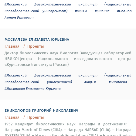
#Московский физико-технический институт (национальный
исследовательский университет)
#МФТИ
#Физика
#Оганов
Артем Ромаевич
москалева елизавета юрьевна
Главная
Проекты
Доктор биологических наук Биология Заведующая лабораторией
НБИКС-Центра Национального исследовательского центра
«Курчатовский институт» (Россия)
#Московский физико-технический институт (национальный
исследовательский университет)
#МФТИ
#Биология
#Москалева Елизавета Юрьевна
ениколопов григорий николаевич
Главная
Проекты
1952 Кандидат биологических наук Награды и достижения: –
Награда March of Dimes (США). – Награда NARSAD (США). – Награда
NYSTEM (США). – Награда Seraph Foundation (США). – Награда Eppley