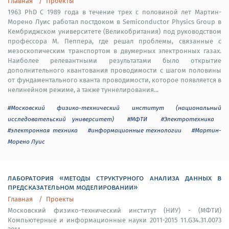
Главная
Проекты
1963 PhD С 1989 года в течение трех с половиной лет Мартин-
Морено Луис работал постдоком в Semiconductor Physics Group в
Кембриджском университете (Великобритания) под руководством
профессора М. Пеппера, где решал проблемы, связанные с
мезоскопическим транспортом в двумерных электронных газах.
Наиболее релевантными результатами было открытие
дополнительного квантования проводимости с шагом половины
от фундаментального кванта проводимости, которое появляется в
нелинейном режиме, а также туннелирования...
#Московский физико-технический институт (национальный
исследовательский университет)
#МФТИ
#Электротехника
#электронная техника
#информационные технологии
#Мартин-
Морено Луис
лаборатория «методы структурного анализа данных в
предсказательном моделировании»
Главная
Проекты
Московский физико-технический институт (НИУ) - (МФТИ)
Компьютерные и информационные науки 2011-2015 11.G34.31.0073