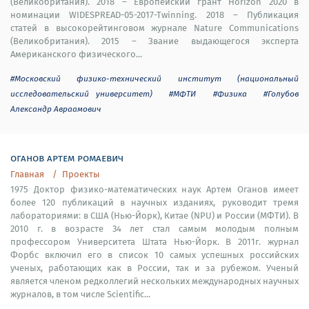
(Великобритания). 2018 – Европейский грант Horizon 2020 в
номинации WIDESPREAD-05-2017-Twinning. 2018 – Публикация
статей в высокорейтинговом журнале Nature Communications
(Великобритания). 2015 – Звание выдающегося эксперта
Американского физического...
#Московский физико-технический институт (национальный
исследовательский университет)
#МФТИ
#Физика
#Голубов
Александр Авраамович
оганов артем ромаевич
Главная
Проекты
1975 Доктор физико-математических наук Артем Оганов имеет
более 120 публикаций в научных изданиях, руководит тремя
лабораториями: в США (Нью-Йорк), Китае (NPU) и России (МФТИ). В
2010 г. в возрасте 34 лет стал самым молодым полным
профессором Университета Штата Нью-Йорк. В 2011г. журнал
Форбс включил его в список 10 самых успешных российских
ученых, работающих как в России, так и за рубежом. Ученый
является членом редколлегий нескольких международных научных
журналов, в том числе Scientific...