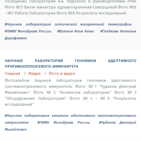
Посещение Лаборатории А.А. Фурсенко и руководителями РНФ
Фото №5 Визит министра здравоохранения Скворцовой Фото №6
- №7 Работа Лаборатории Фото №8 Результаты исследований
#Научная лаборатория оптической когерентной томографии
#ПИМУ Минздрава России
#Виткин Илья Алекс
#Гладкова Наталья
Дорофеевна
научная лаборатория геномики адаптивного
противоопухолевого иммунитета
Главная
Медиа
Фото и видео
Фотоальбом Научной лаборатории геномики адаптивного
противоопухолевого иммунитета. Фото №1 "Чудаков Дмитрий
Михайлович" Фото №2 "Коллектив лаборатории" Фото №3
"Оборудование Лаборатории" Фото №4 - №9 "Результаты
исследований"
#Научная лаборатория геномики адаптивного противоопухолевого
иммунитета
#ПИМУ Минздрава России
#Чудаков Дмитрий
Михайлович