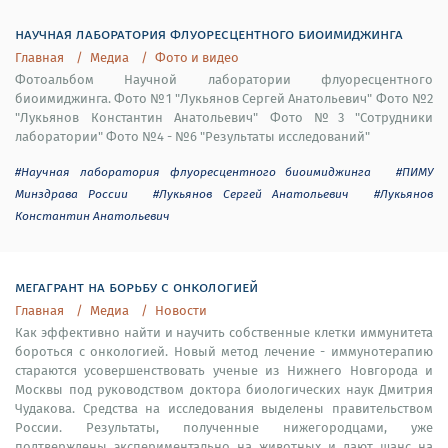
научная лаборатория флуоресцентного биоимиджинга
Главная
Медиа
Фото и видео
Фотоальбом Научной лаборатории флуоресцентного
биоимиджинга. Фото №1 "Лукьянов Сергей Анатольевич" Фото №2
"Лукьянов Константин Анатольевич" Фото №3 "Сотрудники
лаборатории" Фото №4 - №6 "Результаты исследований"
#Научная лаборатория флуоресцентного биоимиджинга
#ПИМУ
Минздрава России
#Лукьянов Сергей Анатольевич
#Лукьянов
Константин Анатольевич
мегагрант на борьбу с онкологией
Главная
Медиа
Новости
Как эффективно найти и научить собственные клетки иммунитета
бороться с онкологией. Новый метод лечение - иммунотерапию
стараются усовершенствовать ученые из Нижнего Новгорода и
Москвы под руководством доктора биологических наук Дмитрия
Чудакова. Средства на исследования выделены правительством
России. Результаты, полученные нижегородцами, уже
подтверждены экспериментально на животных и дают шанс на