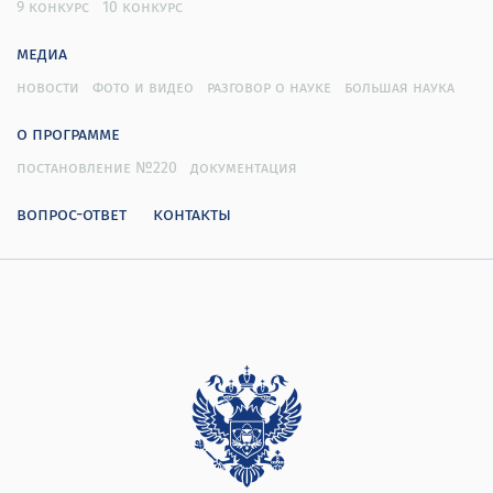
9 конкурс
10 конкурс
медиа
новости
фото и видео
разговор о науке
большая наука
о программе
постановление №220
документация
вопрос-ответ
контакты