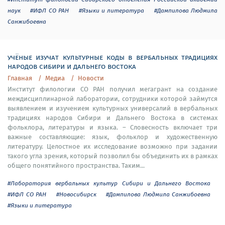
наук
#ИФЛ СО РАН
#Языки и литература
#Дампилова Людмила
Санжибоевна
учёные изучат культурные коды в вербальных традициях
народов сибири и дальнего востока
Главная
Медиа
Новости
Институт филологии СО РАН получил мегагрант на создание
междисциплинарной лаборатории, сотрудники которой займутся
выявлением и изучением культурных универсалий в вербальных
традициях народов Сибири и Дальнего Востока в системах
фольклора, литературы и языка. – Словесность включает три
важные составляющие: язык, фольклор и художественную
литературу. Целостное их исследование возможно при задании
такого угла зрения, который позволил бы объединить их в рамках
общего понятийного пространства. Таким...
#Лаборатория вербальных культур Сибири и Дальнего Востока
#ИФЛ СО РАН
#Новосибирск
#Дампилова Людмила Санжибоевна
#Языки и литература