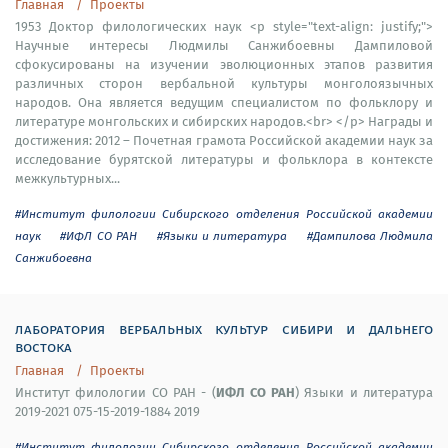
Главная
Проекты
1953 Доктор филологических наук <p style="text-align: justify;">
Научные интересы Людмилы Санжибоевны Дампиловой
сфокусированы на изучении эволюционных этапов развития
различных сторон вербальной культуры монголоязычных
народов. Она является ведущим специалистом по фольклору и
литературе монгольских и сибирских народов.<br> </p> Награды и
достижения: 2012 – Почетная грамота Российской академии наук за
исследование бурятской литературы и фольклора в контексте
межкультурных...
#Институт филологии Сибирского отделения Российской академии
наук
#ИФЛ СО РАН
#Языки и литература
#Дампилова Людмила
Санжибоевна
лаборатория вербальных культур сибири и дальнего
востока
Главная
Проекты
ИФЛ СО РАН
Институт филологии СО РАН - (
) Языки и литература
2019-2021 075-15-2019-1884 2019
#Институт филологии Сибирского отделения Российской академии