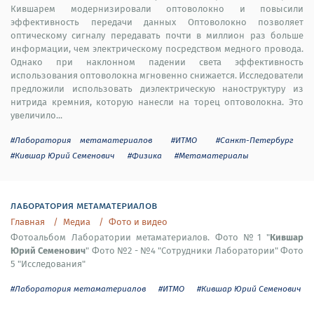
Кившарем модернизировали оптоволокно и повысили
эффективность передачи данных Оптоволокно позволяет
оптическому сигналу передавать почти в миллион раз больше
информации, чем электрическому посредством медного провода.
Однако при наклонном падении света эффективность
использования оптоволокна мгновенно снижается. Исследователи
предложили использовать диэлектрическую наноструктуру из
нитрида кремния, которую нанесли на торец оптоволокна. Это
увеличило...
#Лаборатория метаматериалов
#ИТМО
#Санкт-Петербург
#Кившар Юрий Семенович
#Физика
#Метаматериалы
лаборатория метаматериалов
Главная
Медиа
Фото и видео
Кившар
Фотоальбом Лаборатории метаматериалов. Фото №1 "
Юрий Семенович
" Фото №2 - №4 "Сотрудники Лаборатории" Фото
5 "Исследования"
#Лаборатория метаматериалов
#ИТМО
#Кившар Юрий Семенович