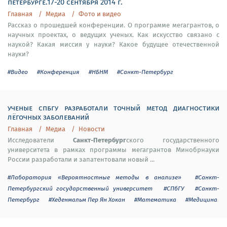
петербурге.17-20 сентября 2014 г.
Главная
Медиа
Фото и видео
Рассказ о прошедшей конференции. О программе мегагрантов, о
научных проектах, о ведущих ученых. Как искусство связано с
наукой? Какая миссия у науки? Какое будущее отечественной
науки?
#Видео
#Конференция
#НБНМ
#Санкт-Петербург
ученые спбгу разработали точный метод диагностики
лёгочных заболеваний
Главная
Медиа
Новости
Санкт-Петербург
Исследователи
ского государственного
университета в рамках программы мегагрантов Минобрнауки
России разработали и запатентовали новый ...
#Лаборатория «Вероятностные методы в анализе»
#Санкт-
Петербургский государственный университет
#СПбГУ
#Санкт-
Петербург
#Хеденмальм Пер Ян Хокан
#Математика
#Медицина