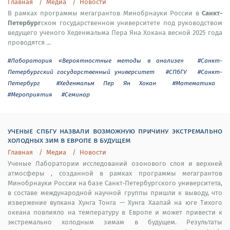
Главная
Медиа
Новости
Санкт-
В рамках программы мегагрантов Минобрнауки России в
Петербург
ском государственном университете под руководством
ведущего ученого Хеденмальма Пера Яна Хокана весной 2025 года
проводятся ...
#Лаборатория «Вероятностные методы в анализе»
#Санкт-
Петербургский государственный университет
#СПбГУ
#Санкт-
Петербург
#Хеденмальм Пер Ян Хокан
#Математика
#Мероприятия
#Семинар
ученые спбгу назвали возможную причину экстремально
холодных зим в европе в будущем
Главная
Медиа
Новости
Ученые Лаборатории исследований озонового слоя и верхней
атмосферы , созданной в рамках программы мегагрантов
Минобрнауки России на базе Санкт‑Петербургского университета,
в составе международной научной группы пришли к выводу, что
извержение вулкана Хунга Тонга — Хунга Хаапай на юге Тихого
океана повлияло на температуру в Европе и может привести к
экстремально холодным зимам в будущем. Результаты