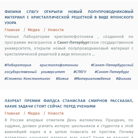
физики спбгу открыли новый полупроводниковый
материал с кристаллической решеткой в виде японского
узора
Главная
Медиа
Новости
Ученые Лаборатории кристаллофотоники , созданной по
Санкт-Петербург
программе мегагрантов в
ском государственном
университете, открыли новый полупроводниковый материал с
кристаллической решеткой в виде японского ...
#Лаборатория кристаллофотоники
#Санкт-Петербургский
государственный университет
#СПбГУ
#Санкт-Петербург
#Стомпос Константинос
#Химия
#Материаловедение
#Физика
лауреат премии филдса станислав смирнов рассказал,
какие задачи стоят сейчас перед учеными
Главная
Медиа
Новости
В России впервые отметили День математика. Праздник, по
задумке, должен усилить интерес школьников и студентов к этой
важнейшей науке и в целом повысить ее престиж. Почему
математику называют матерью всех наук? Зачем ее изучают в