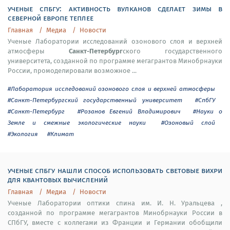
ученые спбгу: активность вулканов сделает зимы в
северной европе теплее
Главная
Медиа
Новости
Ученые Лаборатории исследований озонового слоя и верхней
Санкт-Петербург
атмосферы
ского государственного
университета, созданной по программе мегагрантов Минобрнауки
России, промоделировали возможное ...
#Лаборатория исследований озонового слоя и верхней атмосферы
#Санкт-Петербургский государственный университет
#СпбГУ
#Санкт-Петербург
#Розанов Евгений Владимирович
#Науки о
Земле и смежные экологические науки
#Озоновый слой
#Экология
#Климат
ученые спбгу нашли способ использовать световые вихри
для квантовых вычислений
Главная
Медиа
Новости
Ученые Лаборатории оптики спина им. И. Н. Уральцева ,
созданной по программе мегагрантов Минобрнауки России в
СПбГУ, вместе с коллегами из Франции и Германии обобщили