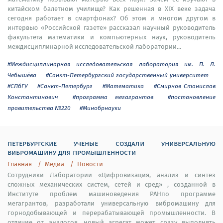
китайском балетном училище? Как решенная в XIX веке задача
сегодня работает в смартфонах? Об этом и многом другом в
интервью «Российской газете» рассказал научный руководитель
факультета математики и компьютерных наук, руководитель
междисциплинарной исследовательской лаборатории...
#Междисциплинарная исследовательская лаборатория им. П. Л.
Чебышёва
#Санкт-Петербургский государственный университет
#СПбГУ
#Санкт-Петербург
#Математика
#Смирнов Станислав
Константинович
#программа мегагрантов
#постановление
правительства №220
#Минобрнауки
петербургские ученые создали универсальную
вибромашину для промышленности
Главная
Медиа
Новости
Сотрудники Лаборатории «Цифровизация, анализ и синтез
сложных механических систем, сетей и сред» , созданной в
Институте проблем машиноведения РАНпо программе
мегагрантов, разработали универсальную вибромашину для
горнодобывающей и перерабатывающей промышленности. В
отличие от аналогов, новый агрегат может сразу выполнять