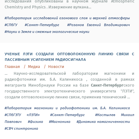
исследования опубликованы в научном журнале Atmospheric
Chemistry and Physics . Извержение вулкана...
#Лаборатория исследований озонового слоя и верхней атмосферы
#СПбГУ
#Санкт-Петербург
#Розанов Евгений Владимирович
#Науки о Земле и смежные экологические науки
ученые лэти создали оптоволоконную линию связи с
пассивным усилением радиосигнала
Главная
Медиа
Новости
... Научно-исследовательской лаборатории магноники и
радиофотоники им. Б.А. Калиникоса , созданной в рамках
Санкт-Петербург
мегагранта Минобрнауки России на базе
ского
государственного электротехнического университета "ЛЭТИ",
создали оптоволоконную линию связи, применив технический ...
#Лаборатория магноники и радиофотоники им. Б.А. Калиникоса
#СПбГЭТУ «ЛЭТИ»
#Санкт-Петербург
#Костылев Михаил
Павлович
#Физика
#Магноника
#Динамика намагниченности
#СВЧ спинтроника