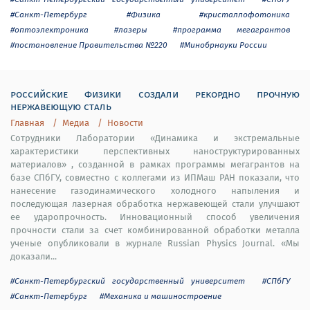
#Санкт-Петербург
#Физика
#кристаллофотоника
#оптоэлектроника
#лазеры
#программа мегагрантов
#постановление Правительства №220
#Минобрнауки России
российские физики создали рекордно прочную
нержавеющую сталь
Главная
Медиа
Новости
Сотрудники Лаборатории «Динамика и экстремальные
характеристики перспективных наноструктурированных
материалов» , созданной в рамках программы мегагрантов на
базе СПбГУ, совместно с коллегами из ИПМаш РАН показали, что
нанесение газодинамического холодного напыления и
последующая лазерная обработка нержавеющей стали улучшают
ее ударопрочность. Инновационный способ увеличения
прочности стали за счет комбинированной обработки металла
ученые опубликовали в журнале Russian Physics Journal. «Мы
доказали...
#Санкт-Петербургский государственный университет
#СПбГУ
#Санкт-Петербург
#Механика и машиностроение