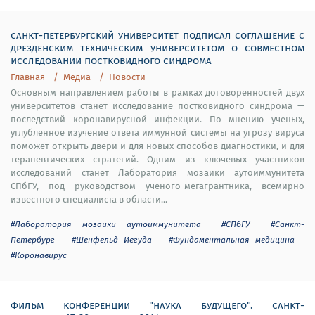
санкт-петербургский университет подписал соглашение с
дрезденским техническим университетом о совместном
исследовании постковидного синдрома
Главная
Медиа
Новости
Основным направлением работы в рамках договоренностей двух
университетов станет исследование постковидного синдрома —
последствий коронавирусной инфекции. По мнению ученых,
углубленное изучение ответа иммунной системы на угрозу вируса
поможет открыть двери и для новых способов диагностики, и для
терапевтических стратегий. Одним из ключевых участников
исследований станет Лаборатория мозаики аутоиммунитета
СПбГУ, под руководством ученого-мегагрантника, всемирно
известного специалиста в области...
#Лаборатория мозаики аутоиммунитета
#СПбГУ
#Санкт-
Петербург
#Шенфельд Иегуда
#Фундаментальная медицина
#Коронавирус
фильм конференции "наука будущего". санкт-