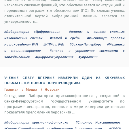
несколько сложных функций, что обеспечивается конструкцией и
передовым программным обеспечением (ПО). По словам ученых,
отличительной чертой вибрационной машины является ее
универсальность...
#Лаборатория «Цифровизация
#анализ и синтез сложных
механических систем
#сетей и сред»
#Институт проблем
машиноведения РАН
#ИПМаш РАН
#Санкт-Петербург
#Механика
и машиностроение
#анализ и управление системами с
запаздыванием
#цифровое управление
#управлени
ученые спбгу впервые измерили один из ключевых
показателей нового полупроводника
Главная
Медиа
Новости
Сотрудники Лаборатории кристаллофотоники , созданной в
Санкт-Петербург
ском государственном университете по
программе мегагрантов, впервые в мире измерили дисперсию
показателя преломления перовскита ...
#Лаборатория кристаллофотоники
#Стомпос Константинос
#Санкт-Петербургский государственный университет
#СПбГУ