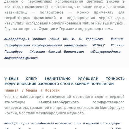
данные о перспективах использования световых вихрей в
квантовых вычислениях и выяснили, что такие вихри в потоках
квазичастиц — поляритонов — можно применять для
сверхбыстрых вычислений и моделирования черных дыр.
Результаты исследования опубликованы в Nature Reviews Physics .
Группа авторов из Франции и Германии под руководством...
#Лаборатория оптики спина им. И. Н. Уральцева
#Санкт-
Петербургский государственный университет
#СПбГУ
#Санкт-
Петербург
#Кавокин Алексей Витальевич
#Полупроводники
#Квантовая физика
ученые спбгу значительно улучшили точность
моделирования озонового слоя в южном полушарии
Главная
Медиа
Новости
Ученые лаборатории исследований озонового слоя и верхней
Санкт-Петербург
атмосферы
ского государственного
университета, созданной по программе мегагрантов Минобрнауки
России, в составе международного научного ...
#Лаборатория исследований озонового слоя и верхней атмосферы