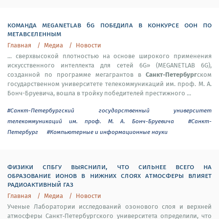
команда meganetlab 6g победила в конкурсе оон по
метавселенным
Главная
Медиа
Новости
... сверхвысокой плотностью на основе широкого применения
искусственного интеллекта для сетей 6G» (MEGANETLAB 6G),
Санкт-Петербург
созданной по программе мегагрантов в
ском
государственном университете телекоммуникаций им. проф. М. А.
Бонч-Бруевича, вошла в тройку победителей престижного ...
#Санкт-Петербургский государственный университет
телекоммуникаций им. проф. М. А. Бонч-Бруевича
#Санкт-
Петербург
#Компьютерные и информационные науки
физики спбгу выяснили, что сильнее всего на
образование ионов в нижних слоях атмосферы влияет
радиоактивный газ
Главная
Медиа
Новости
Ученые Лаборатории исследований озонового слоя и верхней
атмосферы Санкт‑Петербургского университета определили, что