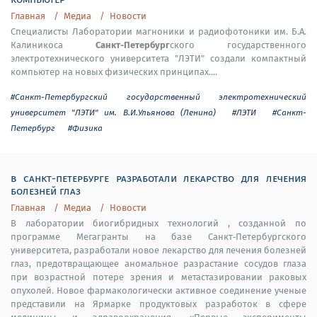
Главная
Медиа
Новости
Специалисты Лаборатории магноники и радиофотоники им. Б.А.
Санкт-Петербург
Калиникоса
ского государственного
электротехнического университета "ЛЭТИ" создали компактный
компьютер на новых физических принципах....
#Санкт-Петербургский государственный электротехнический
университет "ЛЭТИ" им. В.И.Ульянова (Ленина)
#ЛЭТИ
#Санкт-
Петербург
#Физика
в санкт-петербурге разработали лекарство для лечения
болезней глаз
Главная
Медиа
Новости
В лаборатории биогибридных технологий , созданной по
программе Мегагранты на базе Санкт‑Петербургского
университета, разработали новое лекарство для лечения болезней
глаз, предотвращающее аномальное разрастание сосудов глаза
при возрастной потере зрения и метастазировании раковых
опухолей. Новое фармакологически активное соединение ученые
представили на Ярмарке продуктовых разработок в сфере