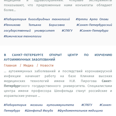
медицины и здравоохранения. «Первые эксперименты
показывают, что предложенные нами конъюгаты обладают
более...
#Лаборатория биогибридных технологий
#Уртти Арто Олави
#Тенникова Татьяна Борисовна
#Санкт-Петербургский
государственный университет
#СПбГУ
#Санкт-Петербург
#Химические технологии
в санкт-петербурге открыт центр по изучению
аутоиммунных заболеваний
Главная
Медиа
Новости
... аутоиммунных заболеваний и последствий коронавирусной
инфекции начинает работу на базе Клиники высоких
Санкт-
медицинских технологий имени Н.И. Пирогова
Петербург
ского государственного университета. Специалистами
центра имени профессора Шенфельда станут российские и
израильские ученые ...
#Лаборатория мозаики аутоиммунитета
#СПбГУ
#Санкт-
Петербург
#Шенфельд Иегуда
#Фундаментальная медицина