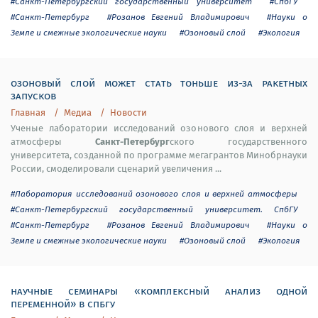
#Санкт-Петербургский государственный университет
#СпбГУ
#Санкт-Петербург
#Розанов Евгений Владимирович
#Науки о
Земле и смежные экологические науки
#Озоновый слой
#Экология
озоновый слой может стать тоньше из-за ракетных
запусков
Главная
Медиа
Новости
Ученые лаборатории исследований озонового слоя и верхней
Санкт-Петербург
атмосферы
ского государственного
университета, созданной по программе мегагрантов Минобрнауки
России, смоделировали сценарий увеличения ...
#Лаборатория исследований озонового слоя и верхней атмосферы
#Санкт-Петербургский государственный университет. СпбГУ
#Санкт-Петербург
#Розанов Евгений Владимирович
#Науки о
Земле и смежные экологические науки
#Озоновый слой
#Экология
научные семинары «комплексный анализ одной
переменной» в спбгу