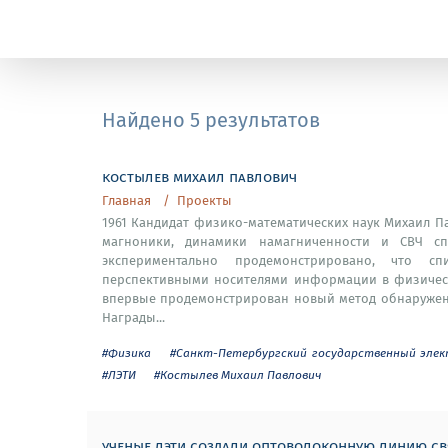
Найдено 5 результатов
костылев михаил павлович
Главная
Проекты
1961 Кандидат физико-математических наук Михаил П
магноники, динамики намагниченности и СВЧ с
экспериментально продемонстрировано, что 
перспективными носителями информации в физическ
впервые продемонстрирован новый метод обнаружен
Награды...
#Физика
#Санкт-Петербургский государственный элект
#ЛЭТИ
#Костылев Михаил Павлович
ученые лэти создали оптоволоконную линию св