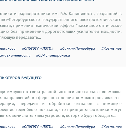
оники и радиофотоники им. Б.А. Калиникоса , созданной в
кт-Петербургского государственного электротехнического
 связи, применив технический эффект "пассивное оптическое
ацию без применения дорогостоящих усилителей мощности.
яющую передавать...
линикоса
#СПбГЭТУ «ЛЭТИ»
#Санкт-Петербург
#Костылев
намагниченности
#СВЧ спинтроника
пьютеров будущего
и импульсов света разной интенсивности стала возможна
х направлений в сфере построения компьютеров является
енерации, передачи и обработки сигналов с помощью
оследние годы было показано, что принципы фотоники могут
ных вычислительных устройств, которые будут обладать...
линикоса
#СПбГЭТУ «ЛЭТИ»
#Санкт-Петербург
#Костылев