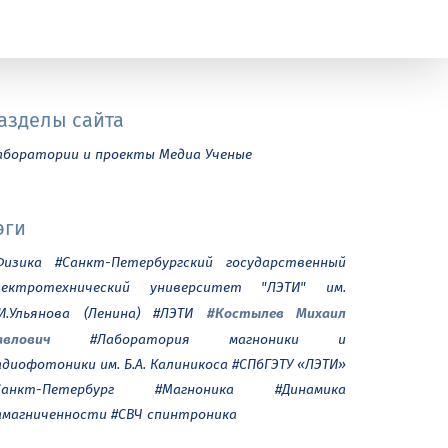
азделы сайта
аборатории и проекты
Медиа
Ученые
эги
Физика
#Санкт-Петербургский государственный
лектротехнический университет "ЛЭТИ" им.
#Костылев Михаил
.И.Ульянова (Ленина)
#ЛЭТИ
авлович
#Лаборатория магноники и
адиофотоники им. Б.А. Калиникоса
#СПбГЭТУ «ЛЭТИ»
Санкт-Петербург
#Магноника
#Динамика
амагниченности
#СВЧ спинтроника