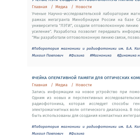
Главная
Медиа
Новости
Ученые Научно-исследовательской лаборатории магн
рамках мегагранта Минобрнауки России на базе Сан
университета "ЛЭТИ", создали оптоволоконную линию
усиление". Разработка позволит передавать информ
"Мы разработали оптоволоконную линию связи, позвол
#Лаборатория магноники и радиофотоники им. Б.А. Ка
Михаил Павлович
#Физика
#Магноника
#Динамика 
ячейка оперативной памяти для оптических ком
Главная
Медиа
Новости
Запись информации на новое устройство при помощ
Одним из новых и перспективных исследовательски
радиофотоника, которая исследует способы г
электромагнитных волн оптического диапазона. В п
быть использованы для создания компактных интеграль
#Лаборатория магноники и радиофотоники им. Б.А. Ка
Михаил Павлович
#Физика