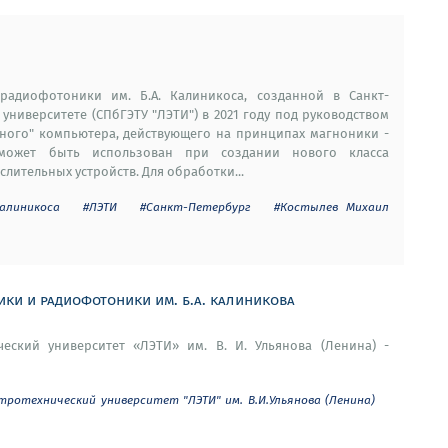
адиофотоники им. Б.А. Калиникоса, созданной в Санкт-
университете (СПбГЭТУ "ЛЭТИ") в 2021 году под руководством
рного" компьютера, действующего на принципах магноники -
 может быть использован при создании нового класса
ительных устройств. Для обработки...
алиникоса
#ЛЭТИ
#Санкт-Петербург
#Костылев Михаил
ки и радиофотоники им. б.а. калиникова
ческий университет «ЛЭТИ» им. В. И. Ульянова (Ленина) -
ротехнический университет "ЛЭТИ" им. В.И.Ульянова (Ленина)