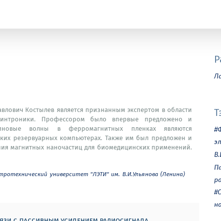
Р
Л
авлович Костылев является признанным экспертом в области
Т
пинтроники. Профессором было впервые предложено и
спиновые волны в ферромагнитных пленках являются
#
их резервуарных компьютерах. Также им был предложен и
э
ия магнитных наночастиц для биомедицинских применений.
В
П
ротехнический университет "ЛЭТИ" им. В.И.Ульянова (Ленина)
р
#
н
язи с пассивным усилением радиосигнала