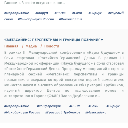
Ганьшин. В своём вступительном...
#Мероприятие
#Форум
#НБНМ
#Сочи
#Сириус
#круглый
стол
#Минобрнауки России
#Инконсалт К
«мегасайенс: перспективы и границы познания»
Главная
Медиа
Новости
В рамках III Международной конференции «Наука будущего» в
Сочи стартовал «Российско-Германский День» В рамках III
Международной конференции «Наука будущего» в Сочи стартовал
«Российско-Германский День». Программу мероприятий открыли
пленарной сессией «Мегасайенс: перспективы и границы
познания», спикерами которой выступили первый заместитель
Министра науки и высшего образования РФ Григорий Трубников,
научный директор Центра по исследованию ионов и
антипротонов в Европе (ФАИР) Паоло Джубеллино и...
#Мероприятие
#конференция
#НБНМ
#Сочи
#Сириус
#Минобрнауки России
#Григорий Трубников
#Мегасайенс