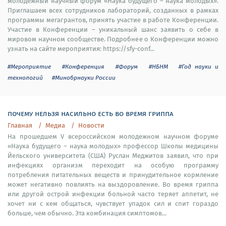
молодежный научный форум «Наука будущего – наука молодых».
Приглашаем всех сотрудников лабораторий, созданных в рамках
программы мегагрантов, принять участие в работе Конференции.
Участие в Конференции – уникальный шанс заявить о себе в
мировом научном сообществе. Подробнее о Конференции можно
узнать на сайте мероприятия: https://sfy-conf...
#Мероприятие
#Конференция
#Форум
#НБНМ
#Год науки и
технологий
#Минобрнауки России
почему нельзя насильно есть во время гриппа
Главная
Медиа
Новости
На прошедшем V всероссийском молодежном научном форуме
«Наука будущего – наука молодых» профессор Школы медицины
Йельского университета (США) Руслан Меджитов заявил, что при
инфекциях организм переходит на особую программу
потребления питательных веществ и принудительное кормление
может негативно повлиять на выздоровление. Во время гриппа
или другой острой инфекции больной часто теряет аппетит, не
хочет ни с кем общаться, чувствует упадок сил и спит гораздо
больше, чем обычно. Эта комбинация симптомов...