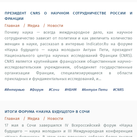
президент cnrs о научном сотрудничестве россии и
франции
Главная
Медиа
Новости
Почему наука — всегда международное дело, как научное
сотрудничество зависит от политики и как увеличить количество
женщин в науке, рассказал в интервью Indicator.Ru на форуме
«Наука будущего — наука молодых» Антуан Пети, президент
Национального центра научных исследований Франции (CNRS).
CNRS является крупнейшим французским общественным научно-
исследовательским учреждением, объединяет государственные
организации Франции, специализирующиеся в области
прикладных и фундаментальных исследований, и...
#Интервью
#Форум
#Сочи
#НБНМ
#Антуан Пети
#CNRS
итоги форума «наука будущего» в сочи
Главная
Медиа
Новости
17 мая в Сочи завершился IV Всероссийский форум «Наука
будущего — наука молодых» и III Международная конференция
«Наука будущего». В этом году площадка собрала более тысячи