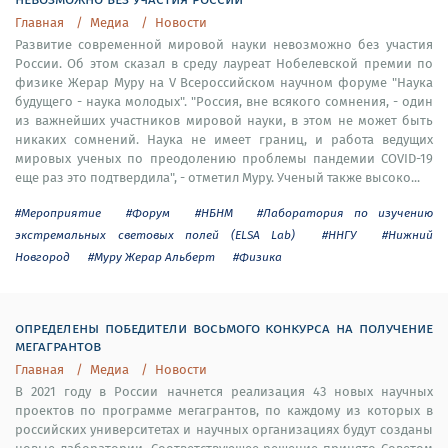
Главная
Медиа
Новости
Развитие современной мировой науки невозможно без участия
России. Об этом сказал в среду лауреат Нобелевской премии по
физике Жерар Муру на V Всероссийском научном форуме "Наука
будущего - наука молодых". "Россия, вне всякого сомнения, - один
из важнейших участников мировой науки, в этом не может быть
никаких сомнений. Наука не имеет границ, и работа ведущих
мировых ученых по преодолению проблемы пандемии COVID-19
еще раз это подтвердила", - отметил Муру. Ученый также высоко...
#Мероприятие
#Форум
#НБНМ
#Лаборатория по изучению
экстремальных световых полей (ELSA Lab)
#ННГУ
#Нижний
Новгород
#Муру Жерар Альберт
#Физика
определены победители восьмого конкурса на получение
мегагрантов
Главная
Медиа
Новости
В 2021 году в России начнется реализация 43 новых научных
проектов по программе мегагрантов, по каждому из которых в
российских университетах и научных организациях будут созданы