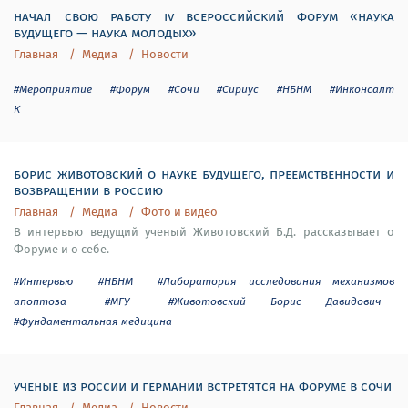
начал свою работу iv всероссийский форум «наука
будущего — наука молодых»
Главная
Медиа
Новости
#Мероприятие
#Форум
#Сочи
#Сириус
#НБНМ
#Инконсалт
К
борис животовский о науке будущего, преемственности и
возвращении в россию
Главная
Медиа
Фото и видео
В интервью ведущий ученый Животовский Б.Д. рассказывает о
Форуме и о себе.
#Интервью
#НБНМ
#Лаборатория исследования механизмов
апоптоза
#МГУ
#Животовский Борис Давидович
#Фундаментальная медицина
ученые из россии и германии встретятся на форуме в сочи
Главная
Медиа
Новости