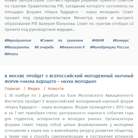
новые лаборатории. Соответствующее решение принято Советом
по грантам Правительства РФ, заседание которого состоялось на
площадке форума «Наука будущего – наука молодых». Совет
прошел под председательством Министра науки и высшего
образования РФ Валерия Фалькова. Совет по грантам отобрал 43
проекта под руководством ведущих...
#Мероприятие
#Совет по грантам
#НБНМ
#Конкурс
#Мегагранты
#8 очередь
#Инконсалт К
#Минобрнауки России
#Итоги
в москве пройдет v всероссийский молодежный научный
форум «наука будущего – наука молодых»
Главная
Медиа
Новости
С 30 ноября по 3 декабря на базе Московского Авиационного
Института пройдет V всероссийский молодежный научный форум
«Наука будущего – наука молодых». Форум проводится с 2013 года
и за 7 лет приобрел статус центрального научного события года
для студентов, аспирантов и молодых ученых. Организаторы
форума ставят перед собой целью формирование у молодежи
отношения к науке как к важнейшему ресурсу развития общества,
а также как к способу самореализации и построения успешной