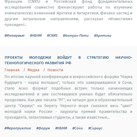
Франции (CNRS) и Российский фонд фундаментальных
исследований совместно финансируют работы по изучению
климатических изменений Арктики и Антарктики, физике частиц и
другим актуальным направлениям, рассказал «Известиям»
президент...
#Интервью
#НБНМ
#CNRS
#Антуан Пети
#Арктика
проекты молодежи войдут в стратегию научно-
технологического развития рф
Главная
Медиа
Новости
По итогам научной конференции и всероссийского форума "Наука
будущего - наука молодых", только что завершившихся в Сочи,
стало ясно: формат подобных встреч только начинающих
исследователей и уже состоявшихся ученых будет обязательно
продолжен. Как уже писала "РГ", на четыре дня в образовательный
центр "Сириус" на берегу Черного моря съехался весь "цвет"
молодой науки России - лауреаты премий правительства и
президента, талантливые студенты, а также известные...
#Мероприятие
#Форум
#НБНМ
#Сочи
#Сириус