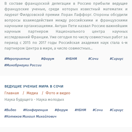
В составе французской делегации в Россию прибыли ведущие
французские ученые, среди которых известный математик и
лауреат Филдсовской премии Лоран Лаффорг. Стороны обсудили
вопросы взаимодействия между российскими и французскими
научными организациями. Антуан Пети назвал Россию важнейшим
научным партнером Национального центра научных
исследований Франции. Уже сегодня по числу совместных работ за
период с 2015 по 2017 годы Российская академия наук стала 4-м
партнером Центра в мире, а число совместных...
#Мероприятие
#Форум
#НБНМ
#Сочи
#Сириус
#Минобрнауки России
ведущие ученые мира в сочи
Главная
Медиа
Фото и видео
Наука будущего - Наука молодых
#Видео
#Конференция
#Форум
#НБНМ
#Сочи
#Сириус
#Котюков Михаил Михайлович