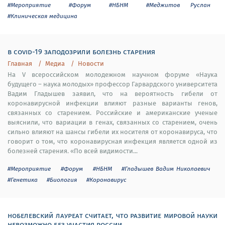
#Мероприятие
#Форум
#НБНМ
#Меджитов Руслан
#Клиническая медицина
в covid-19 заподозрили болезнь старения
Главная
Медиа
Новости
На V всероссийском молодежном научном форуме «Наука
будущего – наука молодых» профессор Гарвардского университета
Вадим Гладышев заявил, что на вероятность гибели от
коронавирусной инфекции влияют разные варианты генов,
связанных со старением. Российские и американские ученые
выяснили, что вариации в генах, связанных со старением, очень
сильно влияют на шансы гибели их носителя от коронавируса, что
говорит о том, что коронавирусная инфекция является одной из
болезней старения. «По всей видимости...
#Мероприятие
#Форум
#НБНМ
#Гладышев Вадим Николаевич
#Генетика
#Биология
#Коронавирус
нобелевский лауреат считает, что развитие мировой науки
невозможно без участия россии